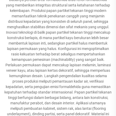
yang memberikan integritas struktural serta ketahanan terhadap
kelembapan. Produksi papan partikel tekanan tinggi modern
memanfaatkan teknik penekanan canggih yang menjamin
distribusi kepadatan yang konsisten di seluruh panel, sehingga
menghasilkan stabilitas dimensi dan sifat mekanis yang unggul.
Inovasi teknologi di balik papan partikel tekanan tinggi mencakup
konstruksi berlapis, di mana partikel kayu berukuran lebih besar
membentuk lapisan inti, sedangkan partikel halus membentuk
lapisan permukaan yang halus. Konfigurasi ini mengoptimalkan
rasio kekuatan terhadap berat sekaligus mempertahankan
kemampuan pemesinan (machinability) yang sangat baik.
Perlakuan permukaan dapat mencakup lapisan melamin, laminasi
veneer kayu, atau lapisan kertas dekoratif, sehingga memperluas
kemungkinan desain. Langkah pengendalian kualitas selama
proses produksi meliputi pemantauan kadar air, verifikasi
kepadatan, serta pengujian emisi formaldehida guna memastikan
kepatuhan terhadap standar internasional. Papan partikel tekanan
tinggi berfungsi dalam berbagai bidang, antara lain konstruksi,
manufaktur perabot, dan desain interior. Aplikasi utamanya
meliputi pembuatan kabinet, sistem rak, alas lantai (flooring
underlayment), dinding partisi, serta panel dekoratif. Material ini