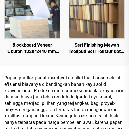
Blockboard Veneer
Seri Finishing Mewah
Ukuran 1220*2440 mm,
meliputi Seri Tekstur Batu,
Ketebalan 16 mm, Inti
Seri Tekstur Serat Kayu,
Kayu Alami dengan
Seri Tekstur Serat Kayu
Veneer Melamin untuk
Sinkron, serta Seri Tinta
Dekorasi Kabinet
Puitis Oriental untuk MDF,
Papan partikel padat memberikan nilai luar biasa melalui
Chipboard, Papan Partikel,
efisiensi biayanya dibandingkan bahan kayu solid
Kayu Lapis, dan Papan
konvensional. Produsen memproduksi produk rekayasa ini
Blok
dengan biaya jauh lebih rendah daripada kayu alami,
sehingga menjadi pilihan yang terjangkau bagi proyek-
proyek dengan anggaran terbatas tanpa mengorbankan
kualitas maupun kinerja. Keunggulan ekonomis ini tidak
hanya terbatas pada harga pembelian awal, karena papan
partikel padat memerlukan perawatan minimal sepanjang