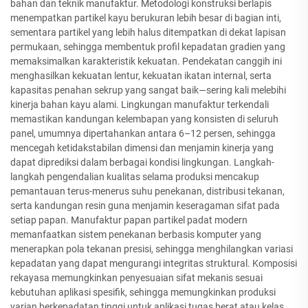
bahan dan teknik manufaktur. Metodologi konstruksi berlapis
menempatkan partikel kayu berukuran lebih besar di bagian inti,
sementara partikel yang lebih halus ditempatkan di dekat lapisan
permukaan, sehingga membentuk profil kepadatan gradien yang
memaksimalkan karakteristik kekuatan. Pendekatan canggih ini
menghasilkan kekuatan lentur, kekuatan ikatan internal, serta
kapasitas penahan sekrup yang sangat baik—sering kali melebihi
kinerja bahan kayu alami. Lingkungan manufaktur terkendali
memastikan kandungan kelembapan yang konsisten di seluruh
panel, umumnya dipertahankan antara 6–12 persen, sehingga
mencegah ketidakstabilan dimensi dan menjamin kinerja yang
dapat diprediksi dalam berbagai kondisi lingkungan. Langkah-
langkah pengendalian kualitas selama produksi mencakup
pemantauan terus-menerus suhu penekanan, distribusi tekanan,
serta kandungan resin guna menjamin keseragaman sifat pada
setiap papan. Manufaktur papan partikel padat modern
memanfaatkan sistem penekanan berbasis komputer yang
menerapkan pola tekanan presisi, sehingga menghilangkan variasi
kepadatan yang dapat mengurangi integritas struktural. Komposisi
rekayasa memungkinkan penyesuaian sifat mekanis sesuai
kebutuhan aplikasi spesifik, sehingga memungkinkan produksi
varian berkepadatan tinggi untuk aplikasi tugas berat atau kelas