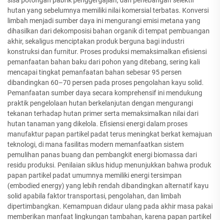
hutan yang sebelumnya memiliki nilai komersial terbatas. Konversi
limbah menjadi sumber daya ini mengurangi emisi metana yang
dihasilkan dari dekomposisi bahan organik di tempat pembuangan
akhir, sekaligus menciptakan produk berguna bagi industri
konstruksi dan furnitur. Proses produksi memaksimalkan efisiensi
pemanfaatan bahan baku dari pohon yang ditebang, sering kali
mencapai tingkat pemanfaatan bahan sebesar 95 persen
dibandingkan 60–70 persen pada proses pengolahan kayu solid.
Pemanfaatan sumber daya secara komprehensif ini mendukung
praktik pengelolaan hutan berkelanjutan dengan mengurangi
tekanan terhadap hutan primer serta memaksimalkan nilai dari
hutan tanaman yang dikelola. Efisiensi energi dalam proses
manufaktur papan partikel padat terus meningkat berkat kemajuan
teknologi, di mana fasilitas modern memanfaatkan sistem
pemulihan panas buang dan pembangkit energi biomassa dari
residu produksi. Penilaian siklus hidup menunjukkan bahwa produk
papan partikel padat umumnya memiliki energi tersimpan
(embodied energy) yang lebih rendah dibandingkan alternatif kayu
solid apabila faktor transportasi, pengolahan, dan limbah
dipertimbangkan. Kemampuan didaur ulang pada akhir masa pakai
memberikan manfaat lingkungan tambahan, karena papan partikel