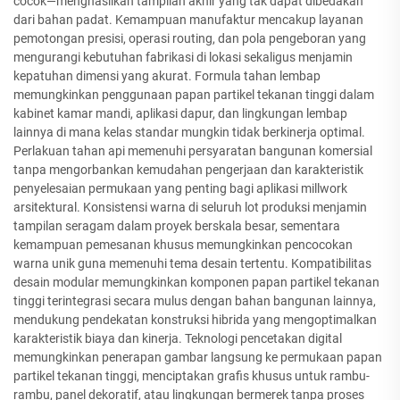
cocok—menghasilkan tampilan akhir yang tak dapat dibedakan
dari bahan padat. Kemampuan manufaktur mencakup layanan
pemotongan presisi, operasi routing, dan pola pengeboran yang
mengurangi kebutuhan fabrikasi di lokasi sekaligus menjamin
kepatuhan dimensi yang akurat. Formula tahan lembap
memungkinkan penggunaan papan partikel tekanan tinggi dalam
kabinet kamar mandi, aplikasi dapur, dan lingkungan lembap
lainnya di mana kelas standar mungkin tidak berkinerja optimal.
Perlakuan tahan api memenuhi persyaratan bangunan komersial
tanpa mengorbankan kemudahan pengerjaan dan karakteristik
penyelesaian permukaan yang penting bagi aplikasi millwork
arsitektural. Konsistensi warna di seluruh lot produksi menjamin
tampilan seragam dalam proyek berskala besar, sementara
kemampuan pemesanan khusus memungkinkan pencocokan
warna unik guna memenuhi tema desain tertentu. Kompatibilitas
desain modular memungkinkan komponen papan partikel tekanan
tinggi terintegrasi secara mulus dengan bahan bangunan lainnya,
mendukung pendekatan konstruksi hibrida yang mengoptimalkan
karakteristik biaya dan kinerja. Teknologi pencetakan digital
memungkinkan penerapan gambar langsung ke permukaan papan
partikel tekanan tinggi, menciptakan grafis khusus untuk rambu-
rambu, panel dekoratif, atau lingkungan bermerek tanpa proses