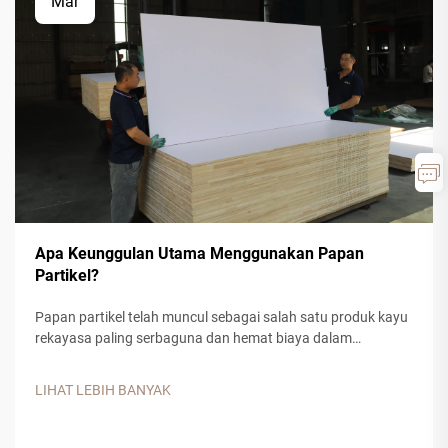
Mar
Apa Keunggulan Utama Menggunakan Papan
Partikel?
Papan partikel telah muncul sebagai salah satu produk kayu
rekayasa paling serbaguna dan hemat biaya dalam
konstruksi modern dan manufaktur furnitur. Bahan komposit
ini, yang terbuat dari serpihan kayu, serbuk gergaji pabrik,
LIHAT LEBIH BANYAK
serta perekat resin sintetis, menawarkan...