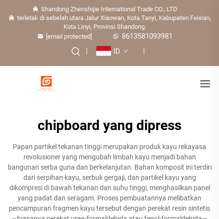
Shandong Zhenshijie International Trade CO., LTD
terletak di sebelah utara Jalur Xiaowan, Kota Tanyi, Kabupaten Feixian,
Kota Linyi, Provinsi Shandong.
8613581093981
[email protected]
ID
chipboard yang dipress
Papan partikel tekanan tinggi merupakan produk kayu rekayasa
revolusioner yang mengubah limbah kayu menjadi bahan
bangunan serba guna dan berkelanjutan. Bahan komposit ini terdiri
dari serpihan kayu, serbuk gergaji, dan partikel kayu yang
dikompresi di bawah tekanan dan suhu tinggi, menghasilkan panel
yang padat dan seragam. Proses pembuatannya melibatkan
pencampuran fragmen kayu tersebut dengan perekat resin sintetis
—biasanya perekat urea-formaldehida atau fenol-formaldehida—