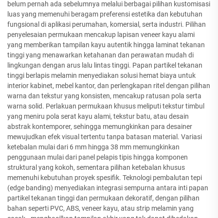
belum pernah ada sebelumnya melalui berbagai pilihan kustomisasi
luas yang memenuhi beragam preferensi estetika dan kebutuhan
fungsional di aplikasi perumahan, komersial, serta industri. Pilihan
penyelesaian permukaan mencakup lapisan veneer kayu alami
yang memberikan tampilan kayu autentik hingga laminat tekanan
tinggi yang menawarkan ketahanan dan perawatan mudah di
lingkungan dengan arus lalu lintas tinggi. Papan partikel tekanan
tinggi berlapis melamin menyediakan solusi hemat biaya untuk
interior kabinet, mebel kantor, dan perlengkapan ritel dengan pilihan
warna dan tekstur yang konsisten, mencakup ratusan pola serta
warna solid. Perlakuan permukaan khusus meliputi tekstur timbul
yang meniru pola serat kayu alami, tekstur batu, atau desain
abstrak kontemporer, sehingga memungkinkan para desainer
mewujudkan efek visual tertentu tanpa batasan material. Variasi
ketebalan mulai dari 6 mm hingga 38 mm memungkinkan
penggunaan mulai dari panel pelapis tipis hingga komponen
struktural yang kokoh, sementara pilihan ketebalan khusus
memenuhi kebutuhan proyek spesifik. Teknologi pembalutan tepi
(edge banding) menyediakan integrasi sempurna antara inti papan
partikel tekanan tinggi dan permukaan dekoratif, dengan pilihan
bahan seperti PVC, ABS, veneer kayu, atau strip melamin yang