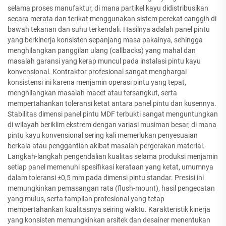
selama proses manufaktur, di mana partikel kayu didistribusikan
secara merata dan terikat menggunakan sistem perekat canggih di
bawah tekanan dan suhu terkendali. Hasilnya adalah panel pintu
yang berkinerja konsisten sepanjang masa pakainya, sehingga
menghilangkan panggilan ulang (callbacks) yang mahal dan
masalah garansi yang kerap muncul pada instalasi pintu kayu
konvensional. Kontraktor profesional sangat menghargai
konsistensi ini karena menjamin operasi pintu yang tepat,
menghilangkan masalah macet atau tersangkut, serta
mempertahankan toleransi ketat antara panel pintu dan kusennya.
Stabilitas dimensi panel pintu MDF terbukti sangat menguntungkan
di wilayah beriklim ekstrem dengan variasi musiman besar, di mana
pintu kayu konvensional sering kali memerlukan penyesuaian
berkala atau penggantian akibat masalah pergerakan material.
Langkah-langkah pengendalian kualitas selama produksi menjamin
setiap panel memenuhi spesifikasi kerataan yang ketat, umumnya
dalam toleransi ±0,5 mm pada dimensi pintu standar. Presisi ini
memungkinkan pemasangan rata (flush-mount), hasil pengecatan
yang mulus, serta tampilan profesional yang tetap
mempertahankan kualitasnya seiring waktu. Karakteristik kinerja
yang konsisten memungkinkan arsitek dan desainer menentukan