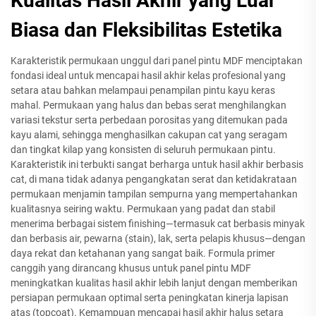
Kualitas Hasil Akhir yang Luar
Biasa dan Fleksibilitas Estetika
Karakteristik permukaan unggul dari panel pintu MDF menciptakan
fondasi ideal untuk mencapai hasil akhir kelas profesional yang
setara atau bahkan melampaui penampilan pintu kayu keras
mahal. Permukaan yang halus dan bebas serat menghilangkan
variasi tekstur serta perbedaan porositas yang ditemukan pada
kayu alami, sehingga menghasilkan cakupan cat yang seragam
dan tingkat kilap yang konsisten di seluruh permukaan pintu.
Karakteristik ini terbukti sangat berharga untuk hasil akhir berbasis
cat, di mana tidak adanya pengangkatan serat dan ketidakrataan
permukaan menjamin tampilan sempurna yang mempertahankan
kualitasnya seiring waktu. Permukaan yang padat dan stabil
menerima berbagai sistem finishing—termasuk cat berbasis minyak
dan berbasis air, pewarna (stain), lak, serta pelapis khusus—dengan
daya rekat dan ketahanan yang sangat baik. Formula primer
canggih yang dirancang khusus untuk panel pintu MDF
meningkatkan kualitas hasil akhir lebih lanjut dengan memberikan
persiapan permukaan optimal serta peningkatan kinerja lapisan
atas (topcoat). Kemampuan mencapai hasil akhir halus setara