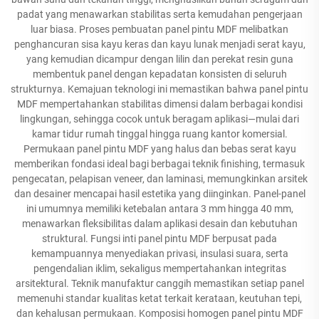
padat yang menawarkan stabilitas serta kemudahan pengerjaan
luar biasa. Proses pembuatan panel pintu MDF melibatkan
penghancuran sisa kayu keras dan kayu lunak menjadi serat kayu,
yang kemudian dicampur dengan lilin dan perekat resin guna
membentuk panel dengan kepadatan konsisten di seluruh
strukturnya. Kemajuan teknologi ini memastikan bahwa panel pintu
MDF mempertahankan stabilitas dimensi dalam berbagai kondisi
lingkungan, sehingga cocok untuk beragam aplikasi—mulai dari
kamar tidur rumah tinggal hingga ruang kantor komersial.
Permukaan panel pintu MDF yang halus dan bebas serat kayu
memberikan fondasi ideal bagi berbagai teknik finishing, termasuk
pengecatan, pelapisan veneer, dan laminasi, memungkinkan arsitek
dan desainer mencapai hasil estetika yang diinginkan. Panel-panel
ini umumnya memiliki ketebalan antara 3 mm hingga 40 mm,
menawarkan fleksibilitas dalam aplikasi desain dan kebutuhan
struktural. Fungsi inti panel pintu MDF berpusat pada
kemampuannya menyediakan privasi, insulasi suara, serta
pengendalian iklim, sekaligus mempertahankan integritas
arsitektural. Teknik manufaktur canggih memastikan setiap panel
memenuhi standar kualitas ketat terkait kerataan, keutuhan tepi,
dan kehalusan permukaan. Komposisi homogen panel pintu MDF