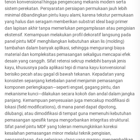
tenon konvensional hingga pengencang mekanis modern serta
sistem perekatan. Persyaratan persiapan permukaan jauh lebih
minimal dibandingkan pintu kayu alami, karena tekstur permukaan
yang halus dan seragam memberikan substrat ideal bagi primer
dan lapisan akhir tanpa memerlukan pengamplasan atau pengisian
ekstensif. Kemampuan melakukan profil dekoratif langsung pada
panel pintu MDF menghilangkan kebutuhan akan lis (molding)
tambahan dalam banyak aplikasi, sehingga mengurangi biaya
material dan kompleksitas pemasangan sekaligus mencapai efek
desain yang canggih. Sifat retensi sekrup melebihi banyak jenis
kayu, khususnya pada aplikasi tepi di mana kayu konvensional
berisiko pecah atau gagal di bawah tekanan. Kepadatan yang
konsisten sepanjang ketebalan panel menjamin pemasangan
komponen perlengkapan—seperti engsel, gagang pintu, dan
mekanisme kunci—dilakukan secara kokoh dan andal dalam jangka
panjang. Kemampuan penyesuaian juga mencakup modifikasi di
lokasi (field modifications), di mana panel dapat dipotong,
dilubangi, atau dimodifikasi di tempat guna memenuhi kebutuhan
pemasangan spesifik tanpa mengorbankan integritas struktural.
Sifat panel pintu MDF yang toleran memungkinkan koreksi
kesalahan pemasangan minor melalui teknik pengisian,
pengamplasan, dan pelapisan ulang yang mampu mengembalikan