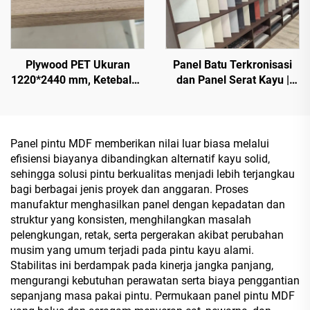
Plywood PET Ukuran
Panel Batu Terkronisasi
1220*2440 mm, Ketebalan
dan Panel Serat Kayu |
9 mm dan 18 mm, Lapisan
Papan Dekoratif Digital-
Film PET 0,2 mm dengan
Print Berkualitas Tinggi
Permukaan Mengilap
Buatan Khusus dengan
Tinggi dan Doff untuk
Minyak Campuran Italia |
Panel pintu MDF memberikan nilai luar biasa melalui
Kabinet dan Dapur
Pembatas Tepi Berwarna
efisiensi biayanya dibandingkan alternatif kayu solid,
Serasi | Koleksi Papan
sehingga solusi pintu berkualitas menjadi lebih terjangkau
Furnitur Mewah Tanpa Cat
bagi berbagai jenis proyek dan anggaran. Proses
manufaktur menghasilkan panel dengan kepadatan dan
struktur yang konsisten, menghilangkan masalah
pelengkungan, retak, serta pergerakan akibat perubahan
musim yang umum terjadi pada pintu kayu alami.
Stabilitas ini berdampak pada kinerja jangka panjang,
mengurangi kebutuhan perawatan serta biaya penggantian
sepanjang masa pakai pintu. Permukaan panel pintu MDF