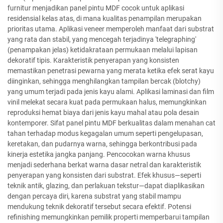
furnitur menjadikan panel pintu MDF cocok untuk aplikasi
residensial kelas atas, di mana kualitas penampilan merupakan
prioritas utama. Aplikasi veneer memperoleh manfaat dari substrat
yang rata dan stabil, yang mencegah terjadinya 'telegraphing'
(penampakan jelas) ketidakrataan permukaan melalui lapisan
dekoratif tipis. Karakteristik penyerapan yang konsisten
memastikan penetrasi pewarna yang merata ketika efek serat kayu
diinginkan, sehingga menghilangkan tampilan bercak (blotchy)
yang umum terjadi pada jenis kayu alami. Aplikasi laminasi dan film
vinil melekat secara kuat pada permukaan halus, memungkinkan
reproduksi hemat biaya dari jenis kayu mahal atau pola desain
kontemporer. Sifat panel pintu MDF berkualitas dalam menahan cat
tahan terhadap modus kegagalan umum seperti pengelupasan,
keretakan, dan pudarnya warna, sehingga berkontribusi pada
kinerja estetika jangka panjang. Pencocokan warna khusus
menjadi sederhana berkat warna dasar netral dan karakteristik
penyerapan yang konsisten dari substrat. Efek khusus—seperti
teknik antik, glazing, dan perlakuan tekstur—dapat diaplikasikan
dengan percaya diri, karena substrat yang stabil mampu
mendukung teknik dekoratif tersebut secara efektif. Potensi
refinishing memungkinkan pemilik properti memperbarui tampilan