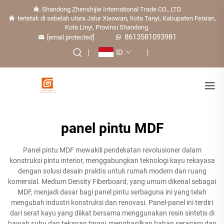
Shandong Zhenshijie International Trade CO., LTD
terletak di sebelah utara Jalur Xiaowan, Kota Tanyi, Kabupaten Feixian,
Kota Linyi, Provinsi Shandong.
8613581093981
[email protected]
ID
panel pintu MDF
Panel pintu MDF mewakili pendekatan revolusioner dalam
konstruksi pintu interior, menggabungkan teknologi kayu rekayasa
dengan solusi desain praktis untuk rumah modern dan ruang
komersial. Medium Density Fiberboard, yang umum dikenal sebagai
MDF, menjadi dasar bagi panel pintu serbaguna ini yang telah
mengubah industri konstruksi dan renovasi. Panel-panel ini terdiri
dari serat kayu yang diikat bersama menggunakan resin sintetis di
bawah suhu dan tekanan tinggi, menghasilkan bahan seragam dan