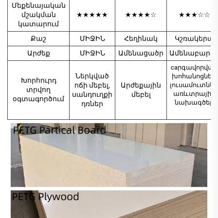
Մեքենայական
մշակման
★★★★★
★★★★☆
★★★☆☆
կատարում
Քաշ
ՄԻՋԻՆ
Հեղինակ
Կշռակերպ
Արժեք
ՄԻՋԻՆ
Ամենացածր
Ամենաբարձ
caրգավորված
Ներկված
խոհանոցներ,
Խորհուրդ
ոճի մեբել,
Արժեքային
լուսամուտներ
տրվող
առևտրային
սանդուղքի
մեբել
օգտագործում
նախագծեր
դռներ