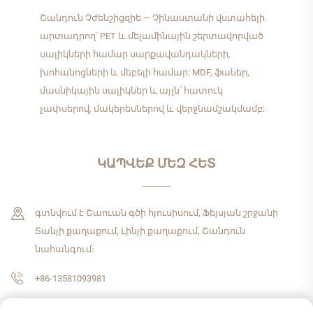
Շանդուն Չժենշիցզիե — Չինաստանի վստահելի
արտադրող՝ PET և մելամինային շերտավորված
սալիկների համար սարքավանդակների,
խոհանոցների և մեբելի համար: MDF, ֆաներ,
մասնիկային սալիկներ և այլն՝ հատուկ
չափսերով, մակերեսներով և վերջնամշակմամբ:
ԿԱՊՎԵՔ ՄԵԶ ՀԵՏ
գտնվում է Շաուան գծի հյուսիսում, Ֆեյսյան շրջանի
Տանյի քաղաքում, Լինյի քաղաքում, Շանդուն
նահանգում։
+86-13581093981
[email protected]