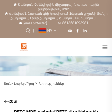
Շանդուն Չժենշիցզիե միջազգային առևտրային
ընկերություն, ՍՊԸ
գտնվում է Շաուան գծի հյուսիսում, Ֆեյսյան շրջանի Տանյի
քաղաքում, Լինյի քաղաքում, Շանդուն նահանգում։
8613581093981
[email protected]
HY
>
Տուն>
Լուրեր/Բլոգ
Նորություններ
Հետ
PETG MDF-ը ընդեմ PETG մասնիկային