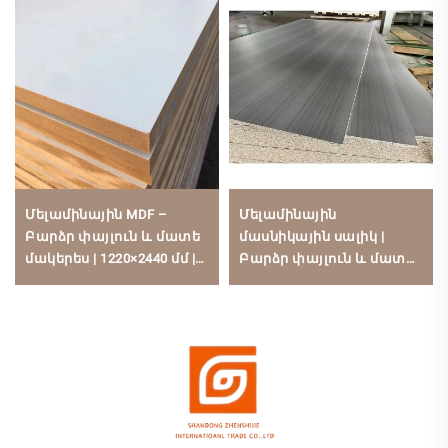
Մելամինային MDF –
Մելամինային
Բարձր փայլուն և մատե
մասնիկային սալիկ |
մակերես | 1220×2440 մմ |
Բարձր փայլուն և մատե
Հարուստ գույներ | PUR
մակերես | 1220×2440 մմ |
տաք հալվող միացում |
Ցածր ֆորմալդեհիդի
Ցածր ֆորմալդեհիդի
արտանետում,
արտանետում
մատակարարվում է
խոհանոցի
խոհանոցի
պահեստարանների
պահեստարանների
համար
համար