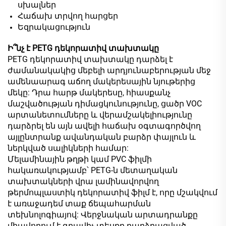
սխալներ
Հաճախ տրվող հարցեր
Եզրակացություն
Ի՞նչ է PETG դեկորատիվ տախտակը
PETG դեկորատիվ տախտակը դարձել է
ժամանակակից մեբելի արդյունաբերության մեջ
ամենաարագ աճող մակերեսային նյութերից
մեկը: Դրա հարթ մակերեսը, հիասքանչ
մաշվածության դիմացկունությունը, ցածր VOC
արտանետումները և վերամշակելիությունը
դարձրել են այն ավելի հաճախ օգտագործվող
այլընտրանք ավանդական բարձր փայլուն և
ներկված սալիկների համար:
Մելամինային թղթի կամ PVC ֆիլմի
հակառակությամբ՝ PETG-ն մետաղական
տախտակների վրա լամինավորվող
թերմոպլաստիկ դեկորատիվ ֆիլմ է, որը մշակվում
է առաջադեմ տաք ճեպահարման
տեխնոլոգիայով: Վերջնական արտադրանքը
միավորում է գրավիչ տեսքը բարձրացված