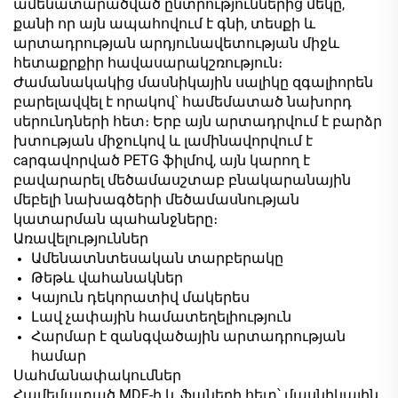
ամենատարածված ընտրություններից մեկը,
քանի որ այն ապահովում է գնի, տեսքի և
արտադրության արդյունավետության միջև
հետաքրքիր հավասարակշռություն։
Ժամանակակից մասնիկային սալիկը զգալիորեն
բարելավվել է որակով՝ համեմատած նախորդ
սերունդների հետ։ Երբ այն արտադրվում է բարձր
խտության միջուկով և լամինավորվում է
caրգավորված PETG ֆիլմով, այն կարող է
բավարարել մեծամասշտաբ բնակարանային
մեբելի նախագծերի մեծամասնության
կատարման պահանջները։
Առավելություններ
Ամենատնտեսական տարբերակը
Թեթև վահանակներ
Կայուն դեկորատիվ մակերես
Լավ չափային համատեղելիություն
Հարմար է զանգվածային արտադրության
համար
Սահմանափակումներ
Համեմատած MDF-ի և ֆաների հետ՝ մասնիկային