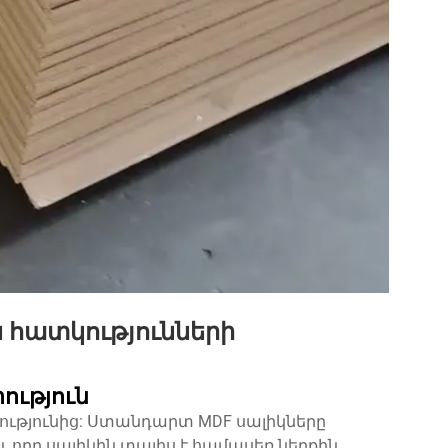
ն հատկությունների
ություն
խտությունից: Ստանդարտ MDF սալիկները
ն, որը սալիկին տալիս է համասեռ ներքին