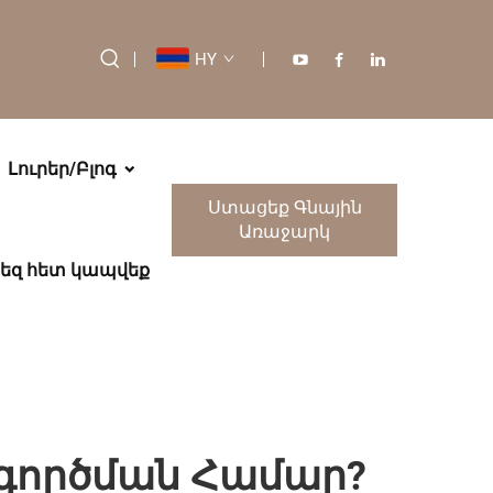
HY
Լուրեր/Բլոգ
Ստացեք Գնային
Առաջարկ
եզ հետ կապվեք
ագործման Համար?