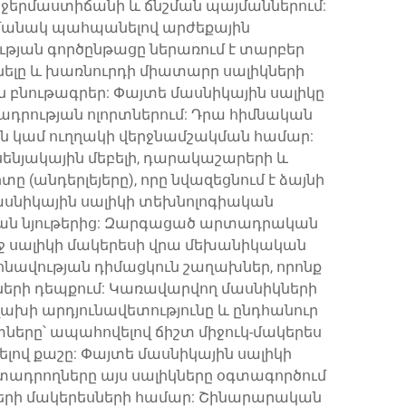
 ջերմաստիճանի և ճնշման պայմաններում:
ժամանակ պահպանելով արժեքային
ւթյան գործընթացը ներառում է տարբեր
նելը և խառնուրդի միատարր սալիկների
ան բնութագրեր: Փայտե մասնիկային սալիկը
ադրության ոլորտներում: Դրա հիմնական
ման կամ ուղղակի վերջնամշակման համար:
նյակային մեբելի, դարակաշարերի և
 (անդերլեյերը), որը նվազեցնում է ձայնի
սնիկային սալիկի տեխնոլոգիական
կան նյութերից: Զարգացած արտադրական
ղջ սալիկի մակերեսի վրա մեխանիկական
նավության դիմացկուն շաղախներ, որոնք
մների դեպքում: Կառավարվող մասնիկների
ղախի արդյունավետությունը և ընդհանուր
ները՝ ապահովելով ճիշտ միջուկ-մակերես
լով քաշը: Փայտե մասնիկային սալիկի
րտադրողները այս սալիկները օգտագործում
երի մակերեսների համար: Շինարարական