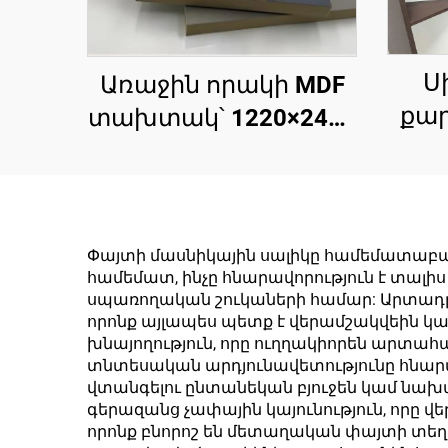
Ս
Առաջին որակի MDF
քար
տախտակ՝ 1220×2440
փա
մմ չափսերով,
հաստությունը՝ 9 մմ
Իտ
կամ 18 մմ, PET ֆիլմ
յու
(0,2 մմ), բարձր
Փայտի մասնիկային սալիկը համեմատաբա
cau
համեմատ, ինչը հնարավորություն է տալիս
փայլուն և մատե
սպառողական շուկաների համար: Արտադր
թվա
մակերես
որոնք այլապես պետք է վերամշակվեին կա
զա
խնայողություն, որը ուղղակիորեն արտահ
սանդղակային
տնտեսական արդյունավետությունը հնարա
սա
մասերի համար
վտանգելու ընտանեկան բյուջեն կամ նա
գույ
գերազանց չափային կայունություն, որը 
որոնք բնորոշ են մետաղական փայտի տեղա
Նե