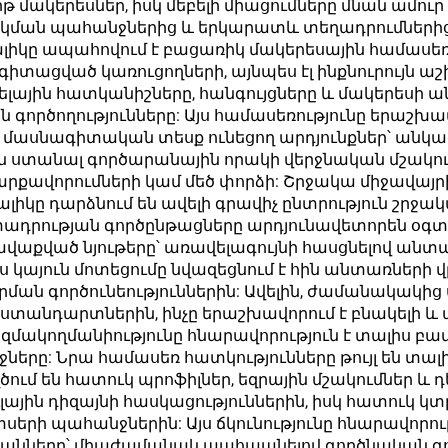
մակերեսներ, իսկ մեբելի միացումները մնան ամուր
լաքս մեբելի
կման պահանջներից և երկարատև տեղադրումներից
լիկը ապահովում է բացառիկ մակերեսային համասեռո
սալիկների
իտացված կառուցողների, այնպես էլ ինքնուրույն ա
հավաքածու
լային հատկանիշները, հանգույցները և մակերեսի ա
ն գործողությունները: Այս համասեռությունը երաշ
ւն և մասնագիտական տեսք ունեցող արդյունքներ՝ 
ն ստանալ գործարանային որակի վերջնական մշակու
քավորումների կամ մեծ փորձի: Շրջակա միջավայրի
ալիկը դարձնում են ավելի գրավիչ ընտրություն շր
ադրության գործընթացները արդյունավետորեն օգտ
քված նյութերը՝ առավելագույնի հասցնելով անտառ
 կայուն մոտեցումը նվազեցնում է հին անտառների վ
 գործունեություններին: Ավելին, ժամանակակից 
անդարտներին, ինչը երաշխավորում է բնակելի և 
ազմակողմանիությունը հնարավորություն է տալիս 
ները: Նրա համասեռ հատկությունները թույլ են տալ
ղծում են հատուկ պրոֆիլներ, եզրային մշակումներ
լային դիզայնի հասկացություններին, իսկ հատուկ կ
ի պահանջներին: Այս ճկունությունը հնարավորությ
նները՝ միաժամանակ պահպանելով գործնական գոր