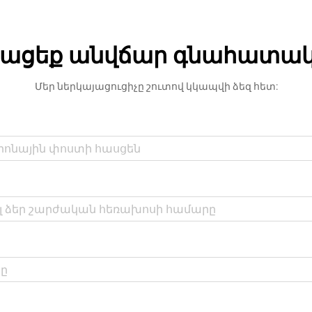
համար: Մասնիկային սալիկը
դարձել է առաջատար ընտրություն
տարածությունը խնայող
ացեք անվճար գնահատա
սանդուղքային դիզայների համար՝
առաջարկելով բացառիկ...
Մեր ներկայացուցիչը շուտով կկապվի ձեզ հետ: