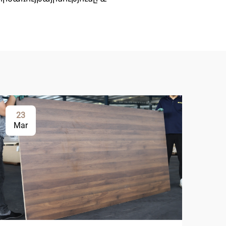
23
2
Mar
Ma