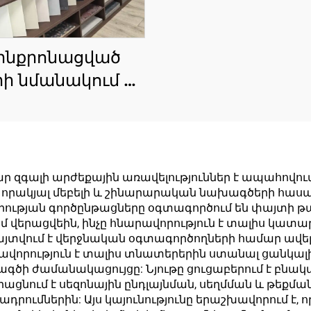
ինքրոնացված
ի նմանակում և
յտի հատվածքի
սալիկներ |
ալական խառը
ղի վրա հիմնված
ր զգալի արժեքային առավելություններ է ապահովո
c վերջին մոդելի
 որակյալ մեբելի և շինարարական նախագծերի հասանե
ության գործընթացները օգտագործում են փայտի թա
յին տպագրված
մ վերացվեին, ինչը հնարավորություն է տալիս կատա
րդանախշային
այտվում է վերջնական օգտագործողների համար ավել
վորություն է տալիս տնատերերին ստանալ ցանկալի
լիկներ | Նույն
խագծի ժամանակացույցը: Նյութը ցուցաբերում է բ
նի եզրաշերտեր |
վերացնում է սեզոնային ընդլայնման, սեղմման և թե
դրումներին: Այս կայունությունը երաշխավորում է,
րկման առանց