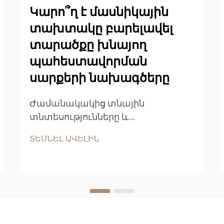
Կարո՞ղ է մասնիկային
տախտակը բարելավել
տարածքը խնայող
պահեստավորման
սարքերի նախագծերը
Ժամանակակից տնային
տնտեսությունները և
դիզայներները անընդհատ
ՏԵՍՆԵԼ ԱՎԵԼԻՆ
փնտրում են նորարարական
նյութեր, որոնք միավորում են
հարմարավետությունը,
բազմաֆունկցիոնալությունը և
գործառնականությունը իրենց
սանդուղքային նախագծերի