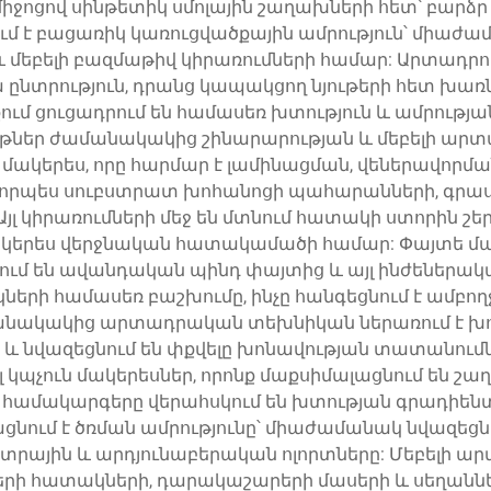
իջոցով սինթետիկ սմոլային շաղախների հետ՝ բարձր
ում է բացառիկ կառուցվածքային ամրություն՝ միա
և մեբելի բազմաթիվ կիրառումների համար: Արտադրո
ընտրություն, դրանց կապակցող նյութերի հետ խառ
քում ցուցադրում են համասեռ խտություն և ամրությ
յթներ ժամանակակից շինարարության և մեբելի արտ
թ մակերես, որը հարմար է լամինացման, վեներավոր
 որպես սուբստրատ խոհանոցի պահարանների, գրասե
 կիրառումների մեջ են մտնում հատակի ստորին շերտը
մակերես վերջնական հատակամածի համար: Փայտե մա
ում են ավանդական պինդ փայտից և այլ ինժեներա
ների համասեռ բաշխումը, ինչը հանգեցնում է ամբո
անակակից արտադրական տեխնիկան ներառում է խո
նը և նվազեցնում են փքվելը խոնավության տատանու
 կպչուն մակերեսներ, որոնք մաքսիմալացնում են շա
ն համակարգերը վերահսկում են խտության գրադիենտ
ցնում է ծռման ամրությունը՝ միաժամանակ նվազեցնե
ռևտրային և արդյունաբերական ոլորտները: Մեբելի ա
երի հատակների, դարակաշարերի մասերի և սեղանն