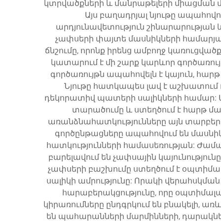
կտրվածքների և մանրաթելերի միացման մ
Այս բաղադրյալ նյութը ապահով
արդյունավետություն շինարարության 
չափսերի փայտե մասնիկների համարյա 
ճնշումը, որոնք իրենց ամբողջ կառուցված
կատարում է մի շարք կարևոր գործառու
գործառույթն ապահովելն է կայուն, հար
Նյութը հատկապես լավ է աշխատում
դեկորատիվ պատերի սալիկների համար: Այլ
տարածումը և ստեղծում է հարթ 
առանձնահատկությունները այն տարբեր
գործընթացները ապահովում են մասնիկ
հատկությունների համասեռության: Ժամ
բարելավում են չափսային կայունությու
չափսերի բաշխումը ստեղծում է օպտիմալ
սալիկի ամրությունը: Որակի վերահսկմա
հարաբերակցությունը, որը օպտիմալա
կիրառումները ընդգրկում են բնակելի, ա
են պահարանների մարմինների, դարակն