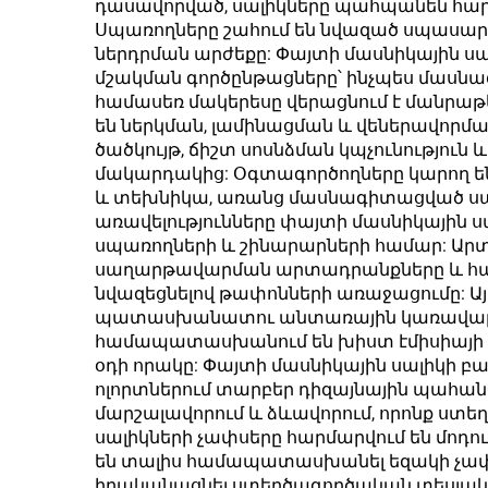
դասավորված, սալիկները պահպանեն հարթ 
Սպառողները շահում են նվազած սպասար
ներդրման արժեքը: Փայտի մասնիկային սա
մշակման գործընթացները՝ ինչպես մասնագ
համասեռ մակերեսը վերացնում է մանրաթե
են ներկման, լամինացման և վեներավորմա
ծածկույթ, ճիշտ սոսնձման կպչունությո
մակարդակից: Օգտագործողները կարող ե
և տեխնիկա, առանց մասնագիտացված սար
առավելությունները փայտի մասնիկային ս
սպառողների և շինարարների համար: Արտ
սաղարթավարման արտադրանքները և հավա
նվազեցնելով թափոնների առաջացումը: Այս
պատասխանատու անտառային կառավարման
համապատասխանում են խիստ էմիսիայի ստ
օդի որակը: Փայտի մասնիկային սալիկի բ
ոլորտներում տարբեր դիզայնային պահանջ
մարշալավորում և ձևավորում, որոնք ստե
սալիկների չափսերը հարմարվում են մոդու
են տալիս համապատասխանել եզակի չափսեր
իրականացնել ստեղծագործական տեսլակա