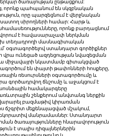
 երկար ծառայության ընթացքում:
, որոնք պահպանում են սկզբնական
ւթյուն, որը պարզեցնում է վերջնական
շխատող սիրողների համար: Հարթ և
նհամասեռությունները, որոնք բարդացնում
խավորում է հավասարաչափ ներկման
անկախ տեղադրողի մասնագիտական
մ՝ օգտագործելով ստանդարտ գործիքներ
 վրա ունեցած ազդեցության նվազեցման
ջակա միջավայրի նկատմամբ գիտակցված
ագործում են փայտի թափոնների հոսքերը,
ային ռեսուրսների օգտագործումը և
րա գործադրվող ճնշումը և աջակցում է
սոսնձային համակարգերը
առևտրային շենքերում անվտանգ ներքին
բավարարել բազմաթիվ կիրառման
իս ճշգրիտ մեքենայացված մշակում,
 և դեկորատիվ մանրամասներ: Ստանդարտ
տրման ծառայությունները հնարավորություն
ուն է տալիս դիզայներներին
ծառույթայինությունը և