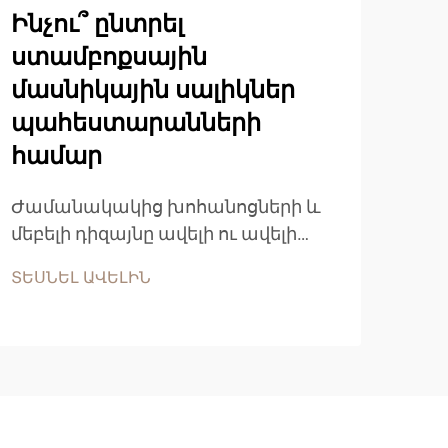
Ինչու՞ ընտրել
ստամբոքսային
մասնիկային սալիկներ
պահեստարանների
Ի՞
համար
մա
առ
Ժամանակակից խոհանոցների և
մեբելի դիզայնը ավելի ու ավելի
Ժամ
շատ է հիմնված
մեբ
ՏԵՍՆԵԼ ԱՎԵԼԻՆ
ճարտարագիտական
մեծ
փայտանյութի արտադրանքների
ՏԵՍ
նյո
վրա, որոնք ապահովում են
բազ
բացառիկ արդյունավետություն,
արժ
մշակումային կայունություն և
և հ
արժեքային արդյունավետություն:
ցու