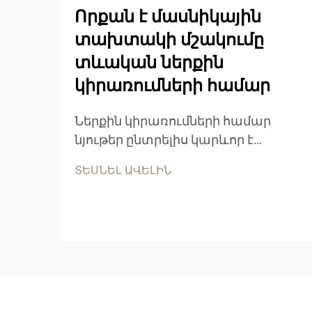
Որքան է մասնիկային
տախտակի մշակումը
տևական ներքին
կիրառումների համար
Ներքին կիրառումների համար
նյութեր ընտրելիս կարևոր է
հասկանալ մասնիկային սալիկի
ՏԵՍՆԵԼ ԱՎԵԼԻՆ
կայունության բնութագրերը՝
որպեսզի կայացվեն հիմնավորված
որոշումներ: Այս
ճարտարապետական
փայտանյութը մեծ տարածում է
ստացել բնակելի և առևտրային...