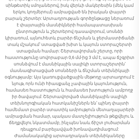
սինթետիկ սմոլաներով, իսկ վերևի մակերեսին (մեկ կամ
երկու կողմերում) ամրացված են իրական փայտի
բարակ շերտեր: Արտադրության գործընթացը ներառում
է փայտային մասնիկների համապատասխան
ընտրություն և շերտերով դասավորում, սոսնձի
կիրառում, այնուհետև բարձր ճնշման և ջերմաստիճանի
տակ մշակում՝ ստացված խիտ և կայուն ստորաշերտի
ստացման համար: Շերտավորման շերտը, որի
հաստությունը սովորաբար 0,6 մմ-ից 3 մմ է, ապա ճշգրիտ
սոսնձվում է մասնիկային սալիկի ստորաշերտին՝
մասնագիտացված սոսնձերի և ճնշման տեխնիկայի
օգնությամբ: Այս կառուցվածքային մեթոդը արտադրում է
նյութ, որն ունի հիասքանչ չափային կայունություն,
համասեռ հաստություն և համասեռ խտություն ամբողջ
իր ծավալում: Շերտավորված մասնիկային սալիկի
տեխնոլոգիական հատկանիշներն են՝ պինդ փայտի
համեմատ բարձր ստատիկ ամրություն մետաղալարերի
ամրացման համար, պակաս մատչելիություն թեքվելու և
ճեղքվելու նկատմամբ, ինչպես նաև ճիշտ լուծարման
դեպքում բարելավված խոնավադիմացում:
Ժամանակակից արտադրական տեխնիկաները