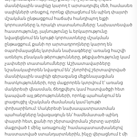
մասնիկային սալիկը կարող է արտադրվել մեծ, համասեռ
սալիկների տեսքով, որոնք վերացնում են պինդ փայտի
մշակման ընթացքում հաճախ հանդիպող ելքի
կորուստները և որակի տատանումները: Նախատեսված
հաստությունը, լայնությունը և երկարությունը
նվազեցնում են նյութի կորուստները մշակման
ընթացքում, քանի որ արտադրողները կարող են
օպտիմալացնել կտրման նախագծերը՝ առանց հաշվի
առնելու բնական թերությունները, թեքվածությունը կամ
չափսերի տատանումները: Աշխատավարձերը
նշանակալիորեն նվազում են՝ շնորհիվ շերտավորված
մասնիկային սալիկի գերազանց մեքենայացման
հատկությունների, որը մաքրորեն կտրվում է՝ առանց
մակերեսի վնասման, ճեղքվելու կամ հատվածքի հետ
կապված այլ թերությունների, որոնք պահանջում են
լրացուցիչ մշակման ժամանակ կամ նյութի
փոխարինում: Մակերեսի նախապատրաստման
պահանջները նվազագույն են՝ համեմատած պինդ
փայտի հետ, քանի որ շերտավորման շերտը արդեն
մաքրված է մինչ առաքումը՝ համապատասխանելով
հաստատված ստանդարտներին, ինչը վերացնում է մի