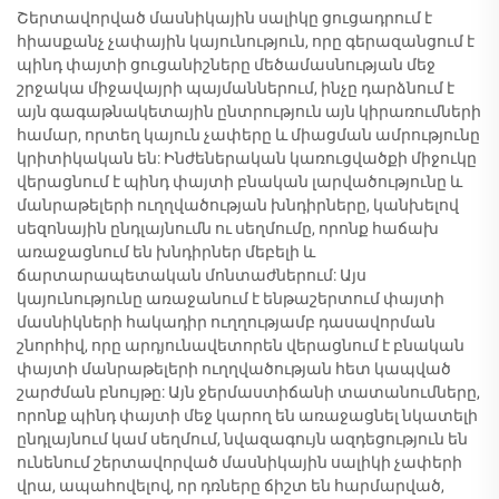
Շերտավորված մասնիկային սալիկը ցուցադրում է
հիասքանչ չափային կայունություն, որը գերազանցում է
պինդ փայտի ցուցանիշները մեծամասնության մեջ
շրջակա միջավայրի պայմաններում, ինչը դարձնում է
այն գագաթնակետային ընտրություն այն կիրառումների
համար, որտեղ կայուն չափերը և միացման ամրությունը
կրիտիկական են: Ինժեներական կառուցվածքի միջուկը
վերացնում է պինդ փայտի բնական լարվածությունը և
մանրաթելերի ուղղվածության խնդիրները, կանխելով
սեզոնային ընդլայնումն ու սեղմումը, որոնք հաճախ
առաջացնում են խնդիրներ մեբելի և
ճարտարապետական մոնտաժներում: Այս
կայունությունը առաջանում է ենթաշերտում փայտի
մասնիկների հակադիր ուղղությամբ դասավորման
շնորհիվ, որը արդյունավետորեն վերացնում է բնական
փայտի մանրաթելերի ուղղվածության հետ կապված
շարժման բնույթը: Այն ջերմաստիճանի տատանումները,
որոնք պինդ փայտի մեջ կարող են առաջացնել նկատելի
ընդլայնում կամ սեղմում, նվազագույն ազդեցություն են
ունենում շերտավորված մասնիկային սալիկի չափերի
վրա, ապահովելով, որ դռները ճիշտ են հարմարված,