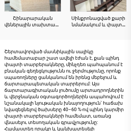
Շինարարական
Սինքրոնացված քարի
վեներային տախտակի
նմանակում և փայտի
չափս՝ 1220×2440 մմ,
հատվածքի սալիկներ |
հաստություն՝ 16 մմ,
Իտալական խառը
բնական փայտե
յուղի վրա հիմնված
սերդերային
cauc վերջին մոդելի
Շերտավորված մասնիկային սալիկը
մելամինային վեներ
թվային տպագրված
համեմատաբար շատ ավելի էժան է, քան պինդ
սանդղաձև
զարդանախշային
փայտի տարբերակները, մինչդեռ պահպանում է
մետաղական
սալիկներ | Նույն գույնի
բնական գեղեցկությունն ու ջերմությունը, որոնք
կառուցվածքի համար
եզրաշերտեր |
սպառողները ցանկանում են իրենց մեբելում և
Ներկման առանց լաքս
ճարտարապետական տարրերում: Այս
մեբելի սալիկների
ճարտարագիտական լուծումը արտադրողներին
հավաքածու
և վերջնական օգտագործողներին ապահովում է
նշանակալի նյութական խնայողություն՝ հաճախ
նվազեցնելով ծախսերը 40–60 %-ով պինդ կարմիր
փայտի տարբերակների համեմատ, առանց
վնասելու տեսողական գրավչությունը:
Համաստեղ որակը և կանխատեսելի