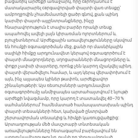
բացառիկ արժեքի առաջարկ, որը caրողանում է
մատակարարել caրգավորված փայտի վառ տեսքը՝
ամբողջովին չհամեմատելի ցածր գնով, քան պինդ
կարմիր փայտի այլընտրանքները, ինչը
հնարավորություն է տալիս բարձր որակի տեսք
ապահովել ավելի լայն կիրառման ոլորտներում և
բյուջետներում: Արժեքային առավելությունները սկսվում
են հումքի օգտագործման մեջ, քանի որ մասնիկային
սալիկի հիմքը արդյունավետ կերպով օգտագործում է
փայտի մնացորդները, սղոցարանների մնացորդները և
փոքր չափսի փայտերը, որոնք չեն կարող մշակվել պինդ
փայտի վերածվելու համար, և այդ կերպ վերափոխում է
այն, ինչ այլապես կլիներ թափոն, արժեքավոր
շինանյութերի: Այս ռեսուրսների արդյունավետ
օգտագործումը անմիջապես արտահայտվում է նյութի
արժեքի նվազմամբ, որը կարող է տատանվել 40–70 %
սահմաններում՝ համեմատած համապատասխան պինդ
փայտի տեսակների հետ, կախված ընտրված
շերտավորման տեսակից և հիմքի կառուցվածքից:
Արտադրության մեծ մասշտաբի տնտեսական
առավելությունները հետագայում բարելավում են
արդյունավետությունը, քանի որ շերտավորված