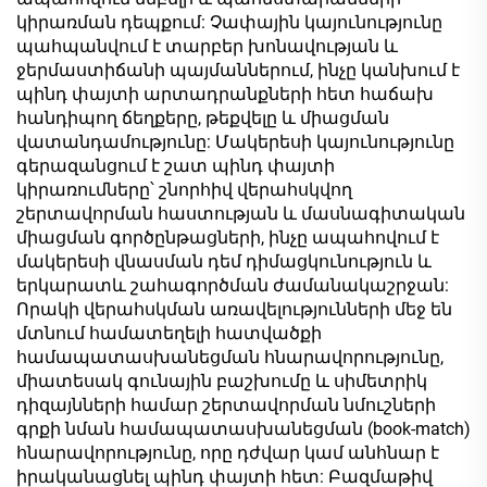
կիրառման դեպքում: Չափային կայունությունը
պահպանվում է տարբեր խոնավության և
ջերմաստիճանի պայմաններում, ինչը կանխում է
պինդ փայտի արտադրանքների հետ հաճախ
հանդիպող ճեղքերը, թեքվելը և միացման
վատանդամությունը: Մակերեսի կայունությունը
գերազանցում է շատ պինդ փայտի
կիրառումները՝ շնորհիվ վերահսկվող
շերտավորման հաստության և մասնագիտական
միացման գործընթացների, ինչը ապահովում է
մակերեսի վնասման դեմ դիմացկունություն և
երկարատև շահագործման ժամանակաշրջան:
Որակի վերահսկման առավելությունների մեջ են
մտնում համատեղելի հատվածքի
համապատասխանեցման հնարավորությունը,
միատեսակ գունային բաշխումը և սիմետրիկ
դիզայնների համար շերտավորման նմուշների
գրքի նման համապատասխանեցման (book-match)
հնարավորությունը, որը դժվար կամ անհնար է
իրականացնել պինդ փայտի հետ: Բազմաթիվ