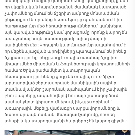
մասնիկային սալիկի կանխատեսելի վարքագիծը, քանի
որ սկզբնական հարմարեցման ժամանակ կատարված
չափումները մնում են ճշգրիտ ամբողջ մոնտաժման
ընթացքում և դրանից հետո: Նյութը պահպանում է իր
հարթությունը մեծ հեռավորություններում, կանխելով
այն կախվածությունը կամ կորացումը, որոնք կարող են
առաջանալ նույն հաստությամբ պինդ փայտի
սալիկների մեջ: Կողային կայունությունը ապահովում է,
որ մեքենայացված պրոֆիլները պահպանում են իրենց
ճշգրտությունը, ինչը թույլ է տալիս ստանալ ճշգրիտ
միացումներ միացման և ֆուրնիտուրայի կիրառումների
համար: Երկարաժամկետ կատարողական
հետազոտությունները ցույց են տալիս, ո что ճիշտ
արտադրված շերտավորված մասնիկային սալիկը
տասնամյակներ շարունակ պահպանում է իր չափային
բնութագրերը, ապահովելով հուսալի շահագործում
պահանջկոտ կիրառումներում, ինչպես օրինակ՝
առևտրային մեբելը, վաճառքի սարքավորումները և
ճարտարապետական մետաղամշակումը, որտեղ
տեսքի և կատարողականի հարցերը չեն կարող զիջվել: