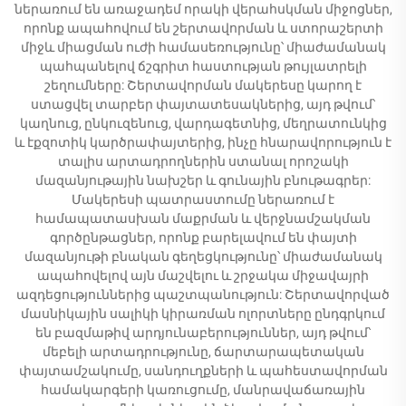
ներառում են առաջադեմ որակի վերահսկման միջոցներ,
որոնք ապահովում են շերտավորման և ստորաշերտի
միջև միացման ուժի համասեռությունը՝ միաժամանակ
պահպանելով ճշգրիտ հաստության թույլատրելի
շեղումները: Շերտավորման մակերեսը կարող է
ստացվել տարբեր փայտատեսակներից, այդ թվում՝
կաղնուց, ընկուզենուց, վարդագետնից, մեղրատունկից
և էքզոտիկ կարծրափայտերից, ինչը հնարավորություն է
տալիս արտադրողներին ստանալ որոշակի
մազանյութային նախշեր և գունային բնութագրեր:
Մակերեսի պատրաստումը ներառում է
համապատասխան մաքրման և վերջնամշակման
գործընթացներ, որոնք բարելավում են փայտի
մազանյութի բնական գեղեցկությունը՝ միաժամանակ
ապահովելով այն մաշվելու և շրջակա միջավայրի
ազդեցություններից պաշտպանություն: Շերտավորված
մասնիկային սալիկի կիրառման ոլորտները ընդգրկում
են բազմաթիվ արդյունաբերություններ, այդ թվում՝
մեբելի արտադրությունը, ճարտարապետական
փայտամշակումը, սանդուղքների և պահեստավորման
համակարգերի կառուցումը, մանրավաճառային