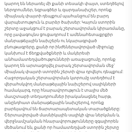
կարող են ներառել մի քանի տեսակի փայտ, ստեղծելով
ներդրումներ, եզրագծեր և զարդանախշեր, որոնք
միայնակ փայտի դեպքում պահանջում են բարդ
վարպետություն և բարձր ծախսեր: Կայուն ստորին
շերտը աջակցում է բարակ շերտավորման կիրառմանը,
որը լավագույնս ցուցադրում է ամենահետաքրքիր
մանրաթելային նախշերն ու նկարագրված
բնութագրերը, քանի որ ինժեներավորված միջուկը
կանխում է ճեղքվածքների և մակերեսի
անհամատեղվածությունների առաջացումը, որոնք
կարող են արտացոլվել բարակ շերտավորման մեջ՝
միայնակ փայտի ստորին շերտի վրա դրվելու դեպքում:
Հաջորդական շերտավորման կտրումը ստեղծում է
վերահսկվող մանրաթելային նախշերով սալիկների
համակարգ, որը հնարավորություն է տալիս մեծ
մասշտաբի տեղադրումներ իրականացնել հարթ,
անընդհատ մանրաթելային նախշերով, որոնք
բարելավում են ճարտարապետական տարածքները:
Շերտավորված մասնիկային սալիկի վրա ներկման և
վերջնամշակման հնարավորությունները զգալիորեն
մեծանում են, քանի որ համատեղված ստորին շերտը