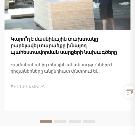
Կարո՞ղ է մասնիկային տախտակը
բարելավել տարածքը խնայող
պահեստավորման սարքերի նախագծերը
Ժամանակակից տնային տնտեսությունները և
դիզայներները անընդհատ փնտրում են
նորարարական նյութեր, որոնք միավորում են
հարմարավետությունը,
ՏԵՍՆԵԼ ԱՎԵԼԻՆ
բազմաֆունկցիոնալությունը և
գործառնականությունը իրենց սանդուղքային
նախագծերի համար: Մասնիկային սալիկը դարձել
է առաջատար ընտրություն տարածությունը
խնայող սանդուղքային դիզայների համար՝
առաջարկելով բացառիկ...