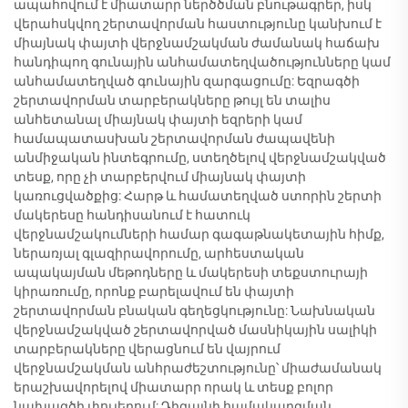
ապահովում է միատարր ներծծման բնութագրեր, իսկ
վերահսկվող շերտավորման հաստությունը կանխում է
միայնակ փայտի վերջնամշակման ժամանակ հաճախ
հանդիպող գունային անհամատեղվածությունները կամ
անհամատեղված գունային զարգացումը: Եզրագծի
շերտավորման տարբերակները թույլ են տալիս
անհետանալ միայնակ փայտի եզրերի կամ
համապատասխան շերտավորման ժապավենի
անմիջական ինտեգրումը, ստեղծելով վերջնամշակված
տեսք, որը չի տարբերվում միայնակ փայտի
կառուցվածքից: Հարթ և համատեղված ստորին շերտի
մակերեսը հանդիսանում է հատուկ
վերջնամշակումների համար գագաթնակետային հիմք,
ներառյալ գլազիրավորումը, արհեստական
ապակայման մեթոդները և մակերեսի տեքստուրայի
կիրառումը, որոնք բարելավում են փայտի
շերտավորման բնական գեղեցկությունը: Նախնական
վերջնամշակված շերտավորված մասնիկային սալիկի
տարբերակները վերացնում են վայրում
վերջնամշակման անհրաժեշտությունը՝ միաժամանակ
երաշխավորելով միատարր որակ և տեսք բոլոր
նախագծի փուլերում: Դիզայնի համակարգման