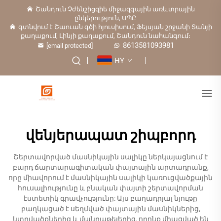
Շանդուն Չժենշիցզիե միջազգային առևտրային
ընկերություն, ՍՊԸ
գտնվում է Շաուան գծի հյուսիսում, Ֆեյսյան շրջանի Տանյի
քաղաքում, Լինյի քաղաքում, Շանդուն նահանգում։
8613581093981
[email protected]
HY
վենյերապատ շիպբորդ
Շերտավորված մասնիկային սալիկը ներկայացնում է
բարդ ճարտարագիտական փայտային արտադրանք,
որը միավորում է մասնիկային սալիկի կառուցվածքային
հուսալիությունը և բնական փայտի շերտավորման
էստետիկ գրավչությունը: Այս բաղադրյալ նյութը
բաղկացած է սեղմված փայտային մասնիկներից,
կտրվածքներից և մանրաթելերից, որոնք միացված են