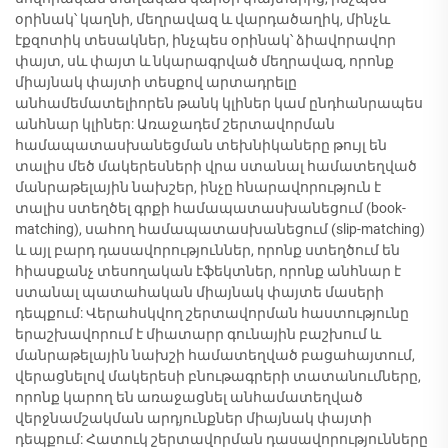
օրինակ՝ կաղնի, մեղրավազ և վարդածաղիկ, մինչև
էքզոտիկ տեսակներ, ինչպես օրինակ՝ ձիավորավոր
փայտ, սև փայտ և նկարագրված մեղրավազ, որոնք
միայնակ փայտի տեսքով արտադրելը
անհամեմատելիորեն թանկ կլիներ կամ ընդհանրապես
անհնար կլիներ: Առաջադեմ շերտավորման
համապատասխանեցման տեխնիկաները թույլ են
տալիս մեծ մակերեսների վրա ստանալ համատեղված
մանրաթելային նախշեր, ինչը հնարավորություն է
տալիս ստեղծել գրքի համապատասխանեցում (book-
matching), սահող համապատասխանեցում (slip-matching)
և այլ բարդ դասավորություններ, որոնք ստեղծում են
հիասքանչ տեսողական էֆեկտներ, որոնք անհնար է
ստանալ պատահական միայնակ փայտե մասերի
դեպքում: Վերահսկվող շերտավորման հաստությունը
երաշխավորում է միատարր գունային բաշխում և
մանրաթելային նախշի համատեղված բացահայտում,
վերացնելով մակերեսի բնութագրերի տատանումները,
որոնք կարող են առաջացնել անհամատեղված
վերջնամշակման արդյունքներ միայնակ փայտի
դեպքում: Հատուկ շերտավորման դասավորությունները