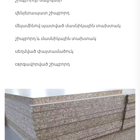
շիպբորդի սալիկներ
վենյերապատ շիպբորդ
մելամինով պատված մասնիկային տախտակ
շիպբորդ և մասնիկային տախտակ
սեղմված փայտամածուկ
caրգավորված շիպբորդ