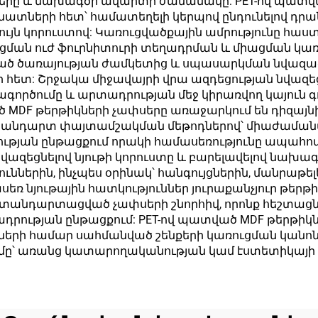
երը և նախագծի ավարտի ժամանակը: PET-ով պատվա
ամինատների հետ՝ համատեղելի կերպով ընդունելով 
ույն կորուստով: Կառուցվածքային ամրությունը հա
ցման ուժ ֆուրնիտուրի տեղադրման և միացման կառ
ցված ծառայության ժամկետից և սպասարկման նվազ
 հետ: Շրջակա միջավայրի վրա ազդեցության նվազեց
րծումը և արտադրության մեջ կիրառվող կայուն գո
MDF թերթիկների չափսերը առաջարկում են դիզայնի 
լ ստանդարտ փայտամշակման մեթոդներով՝ միաժամա
ւթյան ընթացքում որակի համասեռությունը ապահով
զեցնելով նյութի կորուստը և բարելավելով նախագծ
ւններին, ինչպես օրինակ՝ հանգույցներին, մանրաթե
եռ նյութային հատկություններ յուրաքանչյուր թերթ
 ստանդարտացված չափսերի շնորհիվ, որոնք հեշտաց
դրության ընթացքում: PET-ով պատված MDF թերթիկ
երի համար սահմանված շենքերի կառուցման կանո
՝ առանց կատարողականության կամ էստետիկայի զ