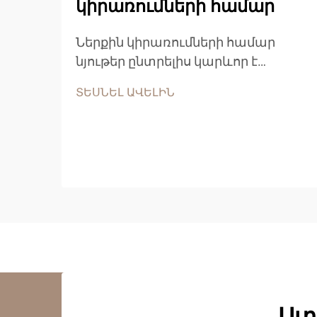
կիրառումների համար
Ներքին կիրառումների համար
նյութեր ընտրելիս կարևոր է
հասկանալ մասնիկային սալիկի
ՏԵՍՆԵԼ ԱՎԵԼԻՆ
կայունության բնութագրերը՝
որպեսզի կայացվեն հիմնավորված
որոշումներ: Այս
ճարտարապետական
փայտանյութը մեծ տարածում է
ստացել բնակելի և առևտրային...
Ստ