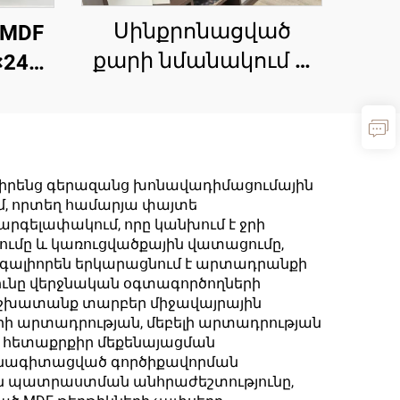
Սինքրոնացված
 MDF
քարի նմանակում և
2440
փայտի հատվածքի
,
սալիկներ |
9 մմ
Իտալական խառը
ֆիլմ
յուղի վրա հիմնված
ձր
վ իրենց գերազանց խոնավադիմացումային
cauc վերջին մոդելի
ւմ, որտեղ համարյա փայտե
տե
րգելափակում, որը կանխում է ջրի
թվային տպագրված
տումը և կառուցվածքային վատացումը,
զարդանախշային
զգալիորեն երկարացնում է արտադրանքի
ին
ունը վերջնական օգտագործողների
սալիկներ | Նույն
ար
 աշխատանք տարբեր միջավայրային
գույնի եզրաշերտեր |
րի արտադրության, մեբելի արտադրության
 հետաքրքիր մեքենայացման
Ներկման առանց
մասնագիտացված գործիքավորման
լաքս մեբելի
ան պատրաստման անհրաժեշտությունը,