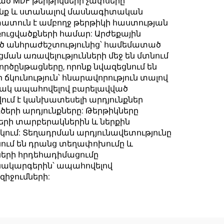
ծ MDF թերթիկների չափսերը
սալիկների
դրանք և ստանալով մասնագիտական
հավաքածու
ստատուն է ամբողջ թերթիկի հաստության
ուցվածքների համար: Արժեքային
ած անհրաժեշտությունից՝ համեմատած
ման առավելությունների մեջ են մտնում
րծընթացները, որոնք նվազեցնում են
ճկունություն՝ հնարավորություն տալով
նակ ապահովելով բարելավված
ում է կանխատեսելի արդյունքներ
երի արդյունքները: Թերթիկները
լերի տարբերակներին և ներքին
իկում: Տեղադրման արդյունավետությունը
նում են դրանց տեղափոխումը և
ների հրդեհադիմացումը
նակարգերին՝ ապահովելով
իջումների: