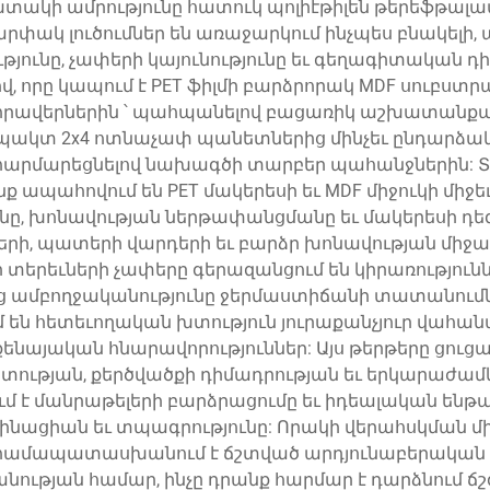
տակի ամրությունը հատուկ պոլիէթիլեն թերեֆթալատ
 լուծումներ են առաջարկում ինչպես բնակելի, այ
ունը, չափերի կայունությունը եւ գեղագիտական դիմ
 որը կապում է PET ֆիլմի բարձրորակ MDF սուբստրա
հրավերներին ՝ պահպանելով բացառիկ աշխատանքայի
ոմպակտ 2x4 ոտնաչափ պանետներից մինչեւ ընդարձա
 մմ, հարմարեցնելով նախագծի տարբեր պահանջներին: 
ք ապահովում են PET մակերեսի եւ MDF միջուկի միջ
ը, խոնավության ներթափանցմանը եւ մակերեսի դեգ
երի, պատերի վարդերի եւ բարձր խոնավության միջավ
 տերեւների չափերը գերազանցում են կիրառություննե
նց ամբողջականությունը ջերմաստիճանի տատանումն
են հետեւողական խտություն յուրաքանչյուր վահանա
մեքենայական հնարավորություններ: Այս թերթերը ցու
տության, քերծվածքի դիմադրության եւ երկարաժամկ
նխում է մանրաթելերի բարձրացումը եւ իդեալական 
ամինացիան եւ տպագրությունը: Որակի վերահսկման մ
ը համապատասխանում է ճշտված արդյունաբերական 
անության համար, ինչը դրանք հարմար է դարձնում 