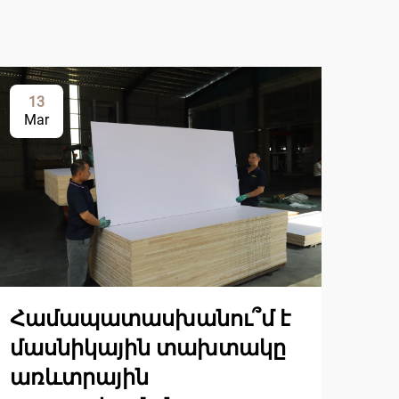
13
1
Mar
Ma
Համապատասխանու՞մ է
մասնիկային տախտակը
առևտրային