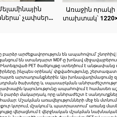
Մելամինային
Առաջին որակի
ներա՝ չափսեր
տախտակ՝ 1220×
1220×2440 մմ,
մմ չափսերով
տություն՝ 16 մմ,
հաստությունը՝ 
մմ, 9 մմ, բնական
կամ 18 մմ, PET 
այտե սերդեկ՝
(0,2 մմ), բար
ը բարձր արժեքավորություն են ապահովում՝ շնորհի
ամինային վեներ
ազանցում են ստանդարտ MDF-ը խոնավ միջավայրերո
փայլուն և մա
նտեգրված PET ծածկույթը ստեղծում է անթափանց ա
ահարանների
մակերես
դիրները, ինչպես օրինակ՝ փքվածությունը, շերտազա
դեկորացիայի
 փայտե արտադրանքներին: Այս խոնավադիմացումը 
սանդղակայ
երադրման ծախսերը և սպասարկման անհրաժեշտությ
համար
մասերի համ
 չափսային կայունությունը ապահովում է համասեռ
ն բարձր մակարդակ, որը անհրաժեշտ է սանդուղքնե
ր: Մշակման առավելությունների մեջ են մտնում
ս մաքուր կտրում, մշակում և պատրաստում՝ առանց 
ծկույթը վերացնում է վերջնական մշակման նախնակ