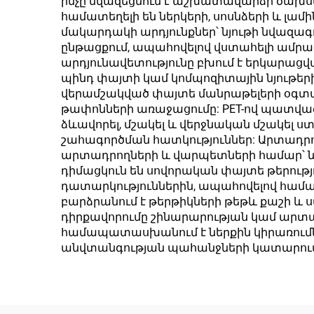
ինչը նվազեցնում է աշխատավարձի ծախս
բուսական
համատեղելի են ներկերի, սոսնձերի և լ
մանրաթելերից
մակարդակի արդյունքներ՝ նյութի նվազագ
ընթացքում, ապահովելով վստահելի ամրա
արդյունավետությունը բխում է երկարա
պինդ փայտի կամ կոմպոզիտային նյութերի
վերամշակված փայտե մանրաթելերի օգտագո
թափոնների առաջացումը: PET-ով պատված 
ձևավորել, մշակել և վերջնական մշակե
շահագործման հատկություններ: Արտադրո
արտադրողների և վարպետների համար՝ նվա
դիմացկուն են սովորական փայտե թերությո
դատարկություններին, ապահովելով համաս
բարձրանում է թերթիկների թեթև քաշի և
դիրքավորումը շինարարության կամ արտա
համապատասխանում է ներքին կիրառումն
անվտանգության պահանջների կատարումը