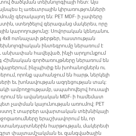
ով ծածկման տեխնոլոգիայի հետ: Այս
նպես էլ առեւտրային կիրառությունների
ումը գերակայող են: PET MDF- ի չափերը
տին, ստեղծելով գերազանց մակերես, որը
ն կարողությունը: Սովորական կենդանու
կ 4x8 ոտնաչափ թերթեր, հաստության
Տեխնոլոգիական ինտեգրումը ներառում է
եւ անխափան հավելված, ինչի արդյունքում
 Հիմնական գործառույթները ներառում են
այրերում, ինչպիսիք են խոհանոցներն ու
րում, որոնք պահանջում են հարթ, ներկելի
երի եւ խոնավության ազդեցության տակ:
կի ամբողջությամբ, ապահովելով հուսալի
ցադրում են ավանդական MDF- ի համեմատ
ետ չափման կայունության առումով: PET
ենթաստղ է տարբեր ավարտական տեխնիկայի
իջոցառումները երաշխավորում են, որ
ստանդարտներին հարթության, մակերեսի
ճշգրտ փայտամշակման եւ զանգվածային