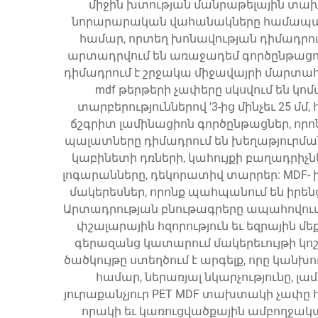
միջին խտության մանրաթելային տախ
նորարարական վահանակները համապարփակ
համար, որտեղ խոնավության դիմադրությ
արտադրվում են առաջադեմ գործընթացով,
դիմադրում է շրջակա միջավայրի մարտա
mdf թերթերի չափերը սկսվում են կ
տարբերություններով '3-ից մինչեւ 25
ճշգրիտ լամինացիոն գործընթացներ, որոն
պալատները դիմադրում են խեղաթյուրման
կաբինետի դռների, կահույքի բաղադրիչն
լոգարանները, դեկորատիվ տարրեր: MDF- ի
մակերեսներ, որոնք պահպանում են իրե
Արտադրության բնութագրերը ապահովում 
փշալարային հզորություն եւ եզրային 
գերազանց կատարում մակերեւույթի կոշ
ծածկույթը ստեղծում է արգելք, որը կա
համար, ներառյալ նկարչությունը, լ
յուրաքանչյուր PET MDF տախտակի չափ
որակի եւ կառուցվածքային ամբողջակ