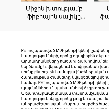
Միջին խտությամբ
ֆիբրային սալիկը
ֆա
(MDF) շինարարական
և մեբելային
հաս
վահանակների,
18 
ինչպես նաև
փ
PET-ով պատված MDF թերթիկների չափսեր
փաթեթավորման
մել
հատկությունների, որոնք զգալիորեն գեր
արտադրանքները հաճախ ձախողվում են: Ի
սալիկների համար
պ
ներծծումը և վերացնում է սովորական խն
պատրաստված
որոնք բնորոշ են համարյա ինժեներական
ծառայության ժամկետը, նվազեցնելով վ
ճարտարապետական
համար: PET-ով պատված MDF թերթիկների
փայտե արտադրանք
պայմաններում՝ պահպանելով ճշգրտությա
և ճարտարապետական փայտամշակման համա
է, որը ստացվում է
հատկությունները, որոնք թույլ են տալի
փայտի կամ այլ
անհրաժեշտության: Հարթ և լիարժեք ծա