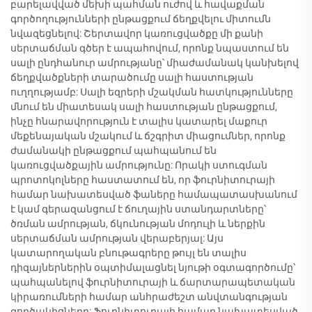
բարելավված մեխի պահման ուժով և հավաքման
գործողությունների ընթացքում ճեղքվելու միտումն
նվազեցնելով: Շերտավոր կառուցվածքը մի քանի
սերտաճման գծեր է ապահովում, որոնք նպաստում են
սալի ընդհանուր ամրությանը՝ միաժամանակ կանխելով
ճեղքվածքների տարածումը սալի հաստության
ուղղությամբ: Սալի եզրերի մշակման հատկությունները
մնում են միատեսակ սալի հաստության ընթացքում,
ինչը հնարավորություն է տալիս կատարել մաքուր
մեքենայական մշակում և ճշգրիտ միացումներ, որոնք
ժամանակի ընթացքում պահպանում են
կառուցվածքային ամրությունը: Որակի ստուգման
պրոտոկոլները հաստատում են, որ ֆուրնիտուրայի
համար նախատեսված ֆաները համապատասխանում
է կամ գերազանցում է ճուղային ստանդարտները՝
ծռման ամրության, ճկունության մոդուլի և ներքին
սերտաճման ամրության վերաբերյալ: Այս
կատարողական բնութագրերը թույլ են տալիս
դիզայներներին օպտիմալացնել նյութի օգտագործումը՝
պահպանելով ֆուրնիտուրայի և ճարտարապետական
կիրառումների համար անհրաժեշտ անվտանգության
գործակիցները: Ֆուրնիտուրայի համար նախատեսված