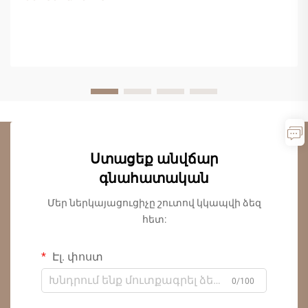
բազմաֆունկցիոնալությունը և
գործառնականությունը իրենց սանդուղքային
նախագծերի համար: Մասնիկային սալիկը դարձել
է առաջատար ընտրություն տարածությունը
խնայող սանդուղքային դիզայների համար՝
առաջարկելով բացառիկ...
Ստացեք անվճար
գնահատական
Մեր ներկայացուցիչը շուտով կկապվի ձեզ
հետ:
Էլ. փոստ
0/100