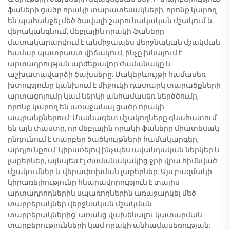
ֆաների ցածր որակի տարատեսակների, որոնք կարող
են պահանջել մեծ ծավալի շարունակական մշակում և
վերականգնում, մեբլային որակի ֆաները
մատակարարվում է անմիջապես վերջնական մշակման
համար պատրաստ վիճակում, ինչը խնայում է
արտադրության արժեքավոր ժամանակը և
աշխատավարձի ծախսերը: Մակերևույթի համասեռ
խտությունը կանխում է միջուկի դատարկ տարածքների
արտացոլումը կամ ներկի անհամասեռ ներծծումը,
որոնք կարող են առաջանալ ցածր որակի
ապրանքներում: Մասնագետ մշակողները գնահատում
են այն փաստը, որ մեբլային որակի ֆաները միատեսակ
ընդունում է տարբեր ծածկույթների համակարգեր,
արդյունքում՝ կիրառելով ինչպես ավանդական ներկեր և
լաքերներ, այնպես էլ ժամանակակից ջրի վրա հիմնված
մշակումներ և վերափոխման լաքերներ: Այս բազմակի
կիրառելիությունը հնարավորություն է տալիս
արտադրողներին սպառողներին առաջարկել մեծ
տարբերակներ վերջնական մշակման
տարբերակներից՝ առանց վախենալու կատարման
տարբերությունների կամ որակի անհամասեռության: