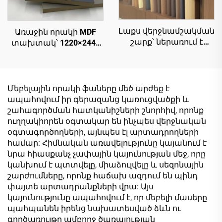
Լաքս վերջնամշակման
Առաջին որակի MDF
շարք՝ ներառում է
տախտակ՝ 1220×2440
քարի մակերեսի
մմ չափսերով,
շարքը, փայտի
հաստությունը՝ 9 մմ
մակերեսի շարքը,
կամ 18 մմ, PET ֆիլմ (0,2
համաժամանակյա
մմ), բարձր փայլուն և
Մեբելային որակի ֆաները մեծ արժեք է
փայտի մակերեսի
մատե մակերես
ապահովում իր գերազանց կառուցվածքի և
շարքը և արևելյան
սանդղակային մասերի
շահագործման հատկանիշների շնորհիվ, որոնք
պոետիկ
համար
ուղղակիորեն օգտակար են ինչպես վերջնական
մետաղագույն շարքը՝
օգտագործողների, այնպես էլ արտադրողների
MDF-ի,
համար: Հիմնական առավելությունը կայանում է
չипատախտակի,
նրա հիասքանչ չափային կայունության մեջ, որը
մասնիկային
կանխում է պտտվելը, միաձուլվելը և սեզոնային
տախտակի,
շարժումները, որոնք հաճախ ազդում են պինդ
ֆաներայի և
փայտե արտադրանքների վրա: Այս
բլոկտախտակի
կայունությունը ապահովում է, որ մեբելի մասերը
համար
պահպանեն իրենց նախատեսված ձևն ու
գործառույթը ամբողջ ծառայության