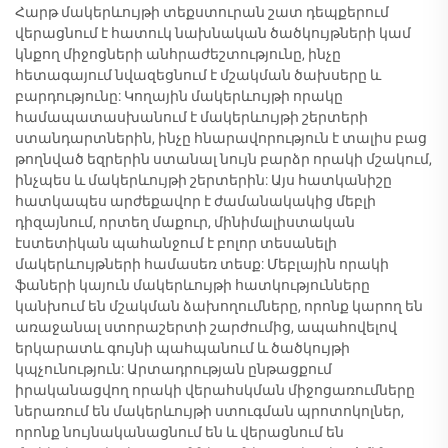
Հարթ մակերևույթի տեքստուրան շատ դեպքերում
վերացնում է հատուկ նախնական ծածկույթների կամ
կնքող միջոցների անհրաժեշտությունը, ինչը
հետագայում նվազեցնում է մշակման ծախսերը և
բարդությունը: Կողային մակերևույթի որակը
համապատասխանում է մակերևույթի շերտերի
ստանդարտներին, ինչը հնարավորություն է տալիս բաց
թողնված եզրերին ստանալ նույն բարձր որակի մշակում,
ինչպես և մակերևույթի շերտերին: Այս հատկանիշը
հատկապես արժեքավոր է ժամանակակից մեբլի
դիզայնում, որտեղ մաքուր, մինիմալիստական
էստետիկան պահանջում է բոլոր տեսանելի
մակերևույթների համասեռ տեսք: Մեբլային որակի
ֆաների կայուն մակերևույթի հատկությունները
կանխում են մշակման ձախողումները, որոնք կարող են
առաջանալ ստորաշերտի շարժումից, ապահովելով
երկարատև գույնի պահպանում և ծածկույթի
կպչունություն: Արտադրության ընթացքում
իրականացվող որակի վերահսկման միջոցառումները
ներառում են մակերևույթի ստուգման պրոտոկոլներ,
որոնք նույնականացնում են և վերացնում են