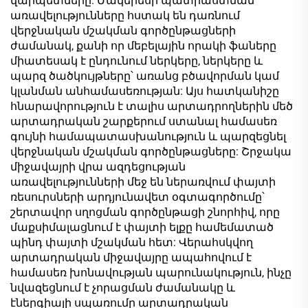
վարպետները: Մակերեսի պատրաստման
առավելությունները հստակ են դառնում
վերջնական մշակման գործընթացների
ժամանակ, քանի որ մեբելային որակի ֆաները
միատեսակ է ընդունում ներկերը, ներկերը և
պարզ ծածկույթները՝ առանց բծավորման կամ
կլանման անհամասեռության: Այս հատկանիշը
հնարավորություն է տալիս արտադրողներին մեծ
արտադրական շարքերում ստանալ համասեռ
գույնի համապատասխանություն և պարզեցնել
վերջնական մշակման գործընթացները: Շրջակա
միջավայրի վրա ազդեցության
առավելությունների մեջ են ներառվում փայտի
ռեսուրսների արդյունավետ օգտագործումը՝
շերտավոր սղոցման գործընթացի շնորհիվ, որը
մաքսիմալացնում է փայտի ելքը համեմատած
պինդ փայտի մշակման հետ: Վերահսկվող
արտադրական միջավայրը ապահովում է
համասեռ խոնավության պարունակություն, ինչը
նվազեցնում է չորացման ժամանակը և
էներգիայի սպառումը արտադրական