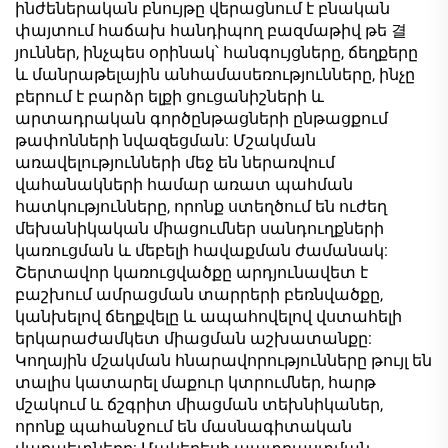
ինժեներական բնույթը վերացնում է բնական
փայտում հաճախ հանդիպող բազմաթիվ թե 결
յուններ, ինչպես օրինակ՝ հանգույցները, ճեղքերը
և մանրաթելային անհամասեռությունները, ինչը
բերում է բարձր ելքի ցուցանիշների և
արտադրական գործընթացների ընթացքում
թափոնների նվազեցման: Մշակման
առավելությունների մեջ են ներառվում
վահանակների համար առատ պահման
հատկությունները, որոնք ստեղծում են ուժեղ
մեխանիկական միացումներ սանդուղքների
կառուցման և մեբելի հավաքման ժամանակ:
Շերտավոր կառուցվածքը արդյունավետ է
բաշխում ամրացման տարրերի բեռնվածքը,
կանխելով ճեղքվելը և ապահովելով վստահելի
երկարաժամկետ միացման աշխատանքը:
Կողային մշակման հնարավորությունները թույլ են
տալիս կատարել մաքուր կտրումներ, հարթ
մշակում և ճշգրիտ միացման տեխնիկաներ,
որոնք պահանջում են մասնագիտական