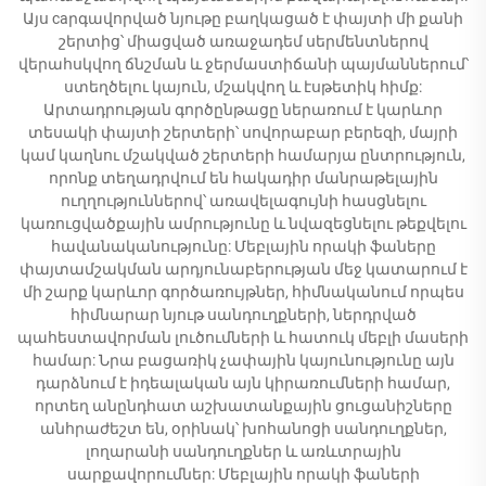
Այս caրգավորված նյութը բաղկացած է փայտի մի քանի
շերտից՝ միացված առաջադեմ սերմենտներով
վերահսկվող ճնշման և ջերմաստիճանի պայմաններում՝
ստեղծելու կայուն, մշակվող և էսթետիկ հիմք:
Արտադրության գործընթացը ներառում է կարևոր
տեսակի փայտի շերտերի՝ սովորաբար բերեզի, մայրի
կամ կաղնու մշակված շերտերի համարյա ընտրություն,
որոնք տեղադրվում են հակադիր մանրաթելային
ուղղություններով՝ առավելագույնի հասցնելու
կառուցվածքային ամրությունը և նվազեցնելու թեքվելու
հավանականությունը: Մեբլային որակի ֆաները
փայտամշակման արդյունաբերության մեջ կատարում է
մի շարք կարևոր գործառույթներ, հիմնականում որպես
հիմնարար նյութ սանդուղքների, ներդրված
պահեստավորման լուծումների և հատուկ մեբլի մասերի
համար: Նրա բացառիկ չափային կայունությունը այն
դարձնում է իդեալական այն կիրառումների համար,
որտեղ անընդհատ աշխատանքային ցուցանիշները
անհրաժեշտ են, օրինակ՝ խոհանոցի սանդուղքներ,
լողարանի սանդուղքներ և առևտրային
սարքավորումներ: Մեբլային որակի ֆաների