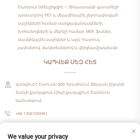
Շանդուն Չժենշիցզիե — Չինաստանի վստահելի
արտադրող՝ PET և մելամինային շերտավորված
սալիկների համար սարքավանդակների,
խոհանոցների և մեբելի համար: MDF, ֆաներ,
մասնիկային սալիկներ և այլն՝ հատուկ
չափսերով, մակերեսներով և վերջնամշակմամբ:
ԿԱՊՎԵՔ ՄԵԶ ՀԵՏ
գտնվում է Շաուան գծի հյուսիսում, Ֆեյսյան շրջանի
Տանյի քաղաքում, Լինյի քաղաքում, Շանդուն
նահանգում։
+86-13581093981
[email protected]
We value your privacy