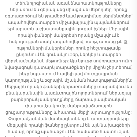
տեխնոլոգիական առանձնահատկությունները
ներառում են գերազանց միացման մեթոդներ, որոնք
օգտագործում են ջրամերժ կամ ջրադիմաց սերմենտներ՝
ապահովելու տարբեր միջավայրային պայմաններում
երկարատև աշխատանքային ցուցանիշներ: Մեբլային
որակի ֆաների մակերեսի որակը մշակվում է
հսկողության տակ՝ ապահովելով հարթ, առանց թե 결
ությունների մակերեսներ, որոնք հեշտությամբ
ընդունում են գունանյութեր, ներկեր և տարբեր
վերջնամշակման մեթոդներ: Այս նյութը սովորաբար ունի
նվազագույն դատարկ տարածքներ իր միջին շերտերում,
ինչը նպաստում է ավելի լավ մուտքագրման
կարողությանը և եզրային մշակման հատկություններին:
Մեբլային որակի ֆաների կիրառումները տարածվում են
բնակարանային և առևտրային ոլորտներում՝ ներառյալ
բարձրորակ սանդուղքները, ճարտարապետական
փայտամշակումը, մանրավաճառային
ցուցադրությունները և հատուկ մեբլի արտադրությունը:
Փայտամշակման մասնագետները և արտադրողները
մեբլային որակի ֆաները ընտրում են այն նախագծերի
համար, որոնք պահանջում են համասեռ հաստության