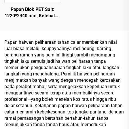
Papan Blok PET Saiz
1220*2440 mm, Ketebalan
16 mm, Lapisan Filem PET
0.2 mm dengan
Permukaan Berkilau
Tinggi dan Matte untuk
Papan haiwan peliharaan tahan calar memberikan nilai
Hiasan Kabinet
luar biasa melalui keupayaannya melindungi barang-
barang rumah yang bernilai tinggi sambil menampung
tingkah laku semula jadi haiwan peliharaan tanpa
memerlukan pengubahsuaian tingkah laku atau langkah-
langkah yang menghalang. Pemilik haiwan peliharaan
menjimatkan banyak wang dengan mencegah kerosakan
pada perabot mahal, serta mengelakkan keperluan untuk
menggantinya secara kerap atau membaikinya secara
profesional—yang boleh menelan kos ratus hingga ribu
dolar setahun. Ketahanan papan haiwan peliharaan tahan
calar menjamin keberkesanan kos jangka panjang, dengan
ramai pemasangan bertahan bertahun-tahun tanpa
menunjukkan tanda-tanda haus atau memerlukan