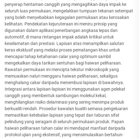
penyerap hentaman canggih yang mengagihkan daya impak ke
seluruh luas permukaan, mengelakkan tumpuan tekanan setempat
yang boleh menyebabkan kegagalan permukaan atau kerosakan
kelihatan. Pendekatan kejuruteraan ini meniru prinsip yang
digunakan dalam aplikasi penerbangan angkasa lepas dan
automotif, di mana rintangan impak adalah kritikal untuk
keselamatan dan prestasi. Lapisan atas menampilkan salutan
keras eksklusif yang melalui proses pematangan khas untuk
mencapai tahap ketahanan calar yang optimum sambil
mengekalkan daya tarikan sentuhan bagi haiwan peliharaan.
Rawatan permukaan ini mencipta tekstur mikroskopik yang
memuaskan naluri menggaru haiwan peliharaan, sekaligus
menghalang cakar daripada menembusi lapisan di bawahnya.
Integrasi antara lapisan-lapisan ini menggunakan agen pelekat
canggih yang membentuk sambungan molekul kekal,
menghilangkan risiko delaminasi yang sering menimpa produk
berkualiti rendah. Prosedur kawalan kualiti semasa pengeluaran
memastikan ketebalan lapisan yang tepat dan taburan sifat
pelindung yang seragam di seluruh permukaan produk. Papan
haiwan peliharaan tahan calar ini mendapat manfaat daripada
protokol ujian yang ekstensif, yang mensimulasikan bertahun-