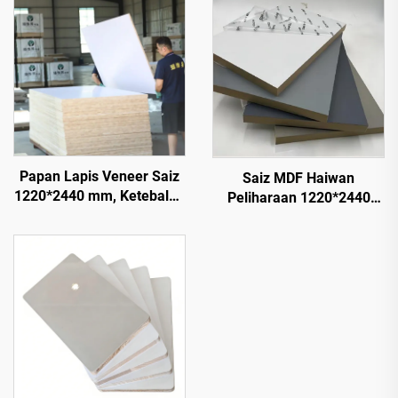
Papan Lapis Veneer Saiz
Saiz MDF Haiwan
1220*2440 mm, Ketebalan
Peliharaan 1220*2440
16 mm, Inti Kayu Semula
mm, Ketebalan 9 mm dan
Jadi dengan Permukaan
18 mm, Filem PET 0.2 mm
Veneer Melamina untuk
Berkilau Tinggi dan Matte
Hiasan Kabinet
untuk Kabinet