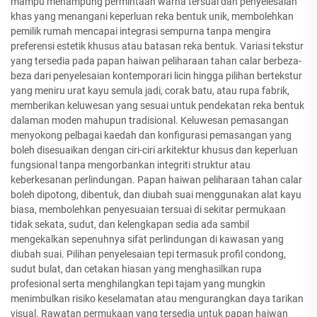
mampu menampung permintaan warna tersuai dan penyelesaian
khas yang menangani keperluan reka bentuk unik, membolehkan
pemilik rumah mencapai integrasi sempurna tanpa mengira
preferensi estetik khusus atau batasan reka bentuk. Variasi tekstur
yang tersedia pada papan haiwan peliharaan tahan calar berbeza-
beza dari penyelesaian kontemporari licin hingga pilihan bertekstur
yang meniru urat kayu semula jadi, corak batu, atau rupa fabrik,
memberikan keluwesan yang sesuai untuk pendekatan reka bentuk
dalaman moden mahupun tradisional. Keluwesan pemasangan
menyokong pelbagai kaedah dan konfigurasi pemasangan yang
boleh disesuaikan dengan ciri-ciri arkitektur khusus dan keperluan
fungsional tanpa mengorbankan integriti struktur atau
keberkesanan perlindungan. Papan haiwan peliharaan tahan calar
boleh dipotong, dibentuk, dan diubah suai menggunakan alat kayu
biasa, membolehkan penyesuaian tersuai di sekitar permukaan
tidak sekata, sudut, dan kelengkapan sedia ada sambil
mengekalkan sepenuhnya sifat perlindungan di kawasan yang
diubah suai. Pilihan penyelesaian tepi termasuk profil condong,
sudut bulat, dan cetakan hiasan yang menghasilkan rupa
profesional serta menghilangkan tepi tajam yang mungkin
menimbulkan risiko keselamatan atau mengurangkan daya tarikan
visual. Rawatan permukaan yang tersedia untuk papan haiwan