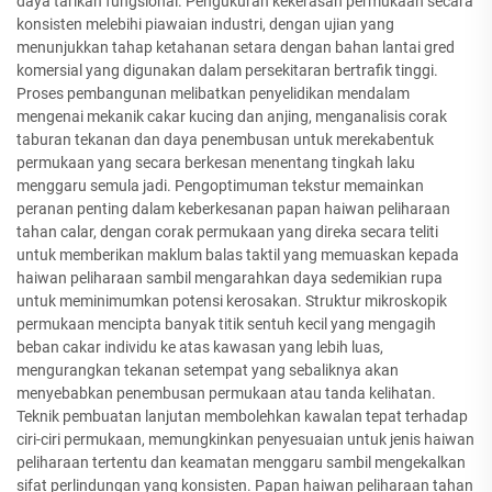
daya tarikan fungsional. Pengukuran kekerasan permukaan secara
konsisten melebihi piawaian industri, dengan ujian yang
menunjukkan tahap ketahanan setara dengan bahan lantai gred
komersial yang digunakan dalam persekitaran bertrafik tinggi.
Proses pembangunan melibatkan penyelidikan mendalam
mengenai mekanik cakar kucing dan anjing, menganalisis corak
taburan tekanan dan daya penembusan untuk merekabentuk
permukaan yang secara berkesan menentang tingkah laku
menggaru semula jadi. Pengoptimuman tekstur memainkan
peranan penting dalam keberkesanan papan haiwan peliharaan
tahan calar, dengan corak permukaan yang direka secara teliti
untuk memberikan maklum balas taktil yang memuaskan kepada
haiwan peliharaan sambil mengarahkan daya sedemikian rupa
untuk meminimumkan potensi kerosakan. Struktur mikroskopik
permukaan mencipta banyak titik sentuh kecil yang mengagih
beban cakar individu ke atas kawasan yang lebih luas,
mengurangkan tekanan setempat yang sebaliknya akan
menyebabkan penembusan permukaan atau tanda kelihatan.
Teknik pembuatan lanjutan membolehkan kawalan tepat terhadap
ciri-ciri permukaan, memungkinkan penyesuaian untuk jenis haiwan
peliharaan tertentu dan keamatan menggaru sambil mengekalkan
sifat perlindungan yang konsisten. Papan haiwan peliharaan tahan