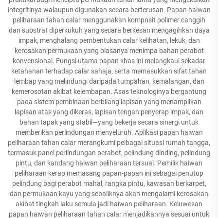
integritinya walaupun digunakan secara berterusan. Papan haiwan
peliharaan tahan calar menggunakan komposit polimer canggih
dan substrat diperkukuh yang secara berkesan mengagihkan daya
impak, menghalang pembentukan calar kelihatan, lekuk, dan
kerosakan permukaan yang biasanya menimpa bahan perabot
konvensional. Fungsi utama papan khas ini melangkaui sekadar
ketahanan terhadap calar sahaja, serta memasukkan sifat tahan
lembap yang melindungi daripada tumpahan, kemalangan, dan
kemerosotan akibat kelembapan. Asas teknologinya bergantung
pada sistem pembinaan berbilang lapisan yang menampilkan
lapisan atas yang dikeras, lapisan tengah penyerap impak, dan
bahan tapak yang stabil—yang bekerja secara sinergi untuk
memberikan perlindungan menyeluruh. Aplikasi papan haiwan
peliharaan tahan calar merangkumi pelbagai situasi rumah tangga,
termasuk panel perlindungan perabot, pelindung dinding, pelindung
pintu, dan kandang haiwan peliharaan tersuai. Pemilik haiwan
peliharaan kerap memasang papan-papan ini sebagai penutup
pelindung bagi perabot mahal, rangka pintu, kawasan berkarpet,
dan permukaan kayu yang sebaliknya akan mengalami kerosakan
akibat tingkah laku semula jadi haiwan peliharaan. Keluwesan
papan haiwan peliharaan tahan calar menjadikannya sesuai untuk