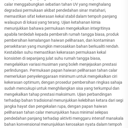
calar menggabungkan sebatian tahan UV yang menghalang
degradasi permukaan akibat pendedahan sinar matahari,
memastikan sifat kekerasan kekal stabil dalam tempoh panjang
walaupun di lokasi yang terang. Ujian ketahanan kimia
menunjukkan bahawa permukaan mengekalkan integritinya
apabila terdedah kepada pembersih rumah tangga biasa, produk
pembersihan kemalangan haiwan peliharaan, dan kontaminan
persekitaran yang mungkin merosakkan bahan berkualiti rendah.
Kestabilan suhu memastikan kekerasan permukaan kekal
konsisten di sepanjang julat suhu rumah tangga biasa,
mengelakkan variasi musiman yang boleh menjejaskan prestasi
perlindungan. Permukaan papan haiwan peliharaan tahan calar
memerlukan penyelenggaraan minimum untuk mengekalkan ciri
kekerasan optimum, dengan prosedur pembersihan ringkas sahaja
sudah mencukupi untuk menghilangkan sisa yang terkumpul dan
mengekalkan tahap prestasi maksimum. Ujian perbandingan
terhadap bahan tradisional menunjukkan kelebihan ketara dari segi
jangka hayat dan pengekalan rupa, dengan papan haiwan
peliharaan tahan calar menunjukkan haus minimal selepas
pendedahan panjang terhadap aktiviti menggaru intensif manakala
bahan konvensional menunjukkan kerosakan nyata dalam tempoh