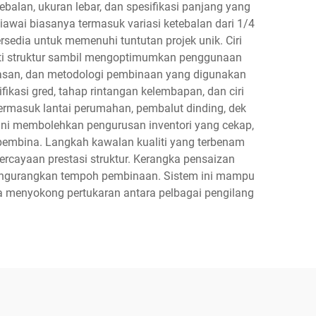
alan, ukuran lebar, dan spesifikasi panjang yang
wai biasanya termasuk variasi ketebalan dari 1/4
ersedia untuk memenuhi tuntutan projek unik. Ciri
riti struktur sambil mengoptimumkan penggunaan
kasan, dan metodologi pembinaan yang digunakan
ikasi gred, tahap rintangan kelembapan, dan ciri
 termasuk lantai perumahan, pembalut dinding, dek
ini membolehkan pengurusan inventori yang cekap,
embina. Langkah kawalan kualiti yang terbenam
rcayaan prestasi struktur. Kerangka pensaizan
gurangkan tempoh pembinaan. Sistem ini mampu
a menyokong pertukaran antara pelbagai pengilang