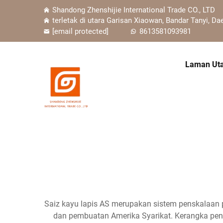
Shandong Zhenshijie International Trade CO., LTD
terletak di utara Garisan Xiaowan, Bandar Tanyi, Da
[email protected]
8613581093981
Laman Ut
Saiz kayu lapis AS merupakan sistem penskalaan p
dan pembuatan Amerika Syarikat. Kerangka pens