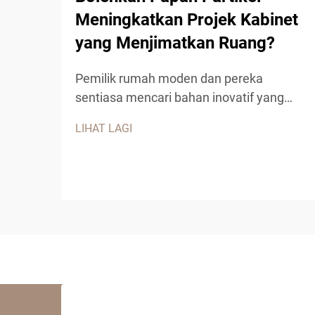
Meningkatkan Projek Kabinet
yang Menjimatkan Ruang?
Pemilik rumah moden dan pereka
sentiasa mencari bahan inovatif yang
menggabungkan keterjangkauan,
LIHAT LAGI
kepelbagaian dan fungsi untuk projek
kabinet mereka. Papan partikel telah
muncul sebagai pilihan utama untuk reka
bentuk kabinet yang menjimatkan ruang,
menawarkan kelebihan luar biasa...