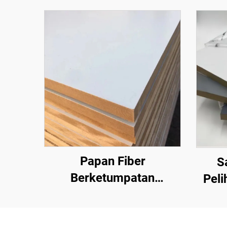
Papan Fiber
S
Berketumpatan
Pel
Sederhana (MDF) adalah
mm,
sejenis produk kayu
dan