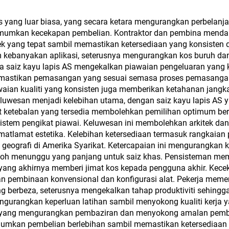
Kayu Serentak, dan
mm Berkilau Tinggi
Tinta Puitis Orie
atte untuk Kabinet
 yang luar biasa, yang secara ketara mengurangkan perbelanja
untuk MDF, Papan 
kan kecekapan pembelian. Kontraktor dan pembina mendapat
k yang tepat sambil memastikan ketersediaan yang konsisten d
Papan Partikel, 
 kebanyakan aplikasi, seterusnya mengurangkan kos buruh da
Lapis dan Papan 
ana saiz kayu lapis AS mengekalkan piawaian pengeluaran yang
 memastikan pemasangan yang sesuai semasa proses pemasangan
aian kualiti yang konsisten juga memberikan ketahanan jangka
luwesan menjadi kelebihan utama, dengan saiz kayu lapis AS
lat ketebalan yang tersedia membolehkan pemilihan optimum ber
stem pengikat piawai. Keluwesan ini membolehkan arkitek dan
u matlamat estetika. Kelebihan ketersediaan termasuk rangkai
h geografi di Amerika Syarikat. Ketercapaian ini mengurangka
h menunggu yang panjang untuk saiz khas. Pensisteman mem
 yang akhirnya memberi jimat kos kepada pengguna akhir. Kec
an pembinaan konvensional dan konfigurasi alat. Pekerja mem
ang berbeza, seterusnya mengekalkan tahap produktiviti sehingg
urangkan keperluan latihan sambil menyokong kualiti kerja ya
, yang mengurangkan pembaziran dan menyokong amalan pem
imumkan pembelian berlebihan sambil memastikan ketersediaan