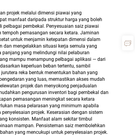
 Siri
ntal
an projek melalui dimensi piawai yang
Chip,
 manfaat daripada struktur harga yang boleh
i pelbagai pembekal. Penyesuaian saiz piawai
Kayu
n tempoh pemasangan secara ketara. Jaminan
Blok
 ketat untuk menjamin ketepatan dimensi dalam
 dan mengelakkan situasi kerja semula yang
 panjang yang melindungi nilai pelaburan
 yang mampu menampung pelbagai aplikasi — dari
dasarkan keperluan beban tertentu, sambil
 jurutera reka bentuk menentukan bahan yang
an pengedaran yang luas, memastikan akses mudah
n kelewatan projek dan menyokong penjadualan
udahkan pengurusan inventori bagi pembekal dan
ekapan pemasangan meningkat secara ketara
erlukan masa pelarasan yang minimum apabila
a penyelesaian projek. Keserasian dengan sistem
ng konsisten. Manfaat alam sekitar timbul
binaan mampan. Pensisteman saiz membolehkan
 bahan yang mencukupi untuk penyelesaian projek.