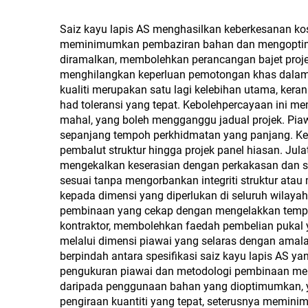
kejuruteraan yang
0.2 
diperbuat daripada serat
dan M
Saiz kayu lapis AS menghasilkan keberkesanan kos
kayu atau serat
meminimumkan pembaziran bahan dan mengoptimum
diramalkan, membolehkan perancangan bajet proje
tumbuhan lain untuk
menghilangkan keperluan pemotongan khas dalam
papan dapur, papan
kualiti merupakan satu lagi kelebihan utama, ker
had toleransi yang tepat. Kebolehpercayaan ini
perabot dan juga papan
mahal, yang boleh mengganggu jadual projek. Piaw
pembungkusan
sepanjang tempoh perkhidmatan yang panjang. Ke
pembalut struktur hingga projek panel hiasan. Ju
mengekalkan keserasian dengan perkakasan dan si
sesuai tanpa mengorbankan integriti struktur ata
kepada dimensi yang diperlukan di seluruh wilaya
pembinaan yang cekap dengan mengelakkan tempo
kontraktor, membolehkan faedah pembelian pukal
melalui dimensi piawai yang selaras dengan amal
berpindah antara spesifikasi saiz kayu lapis AS y
pengukuran piawai dan metodologi pembinaan meng
daripada penggunaan bahan yang dioptimumkan
pengiraan kuantiti yang tepat, seterusnya memin