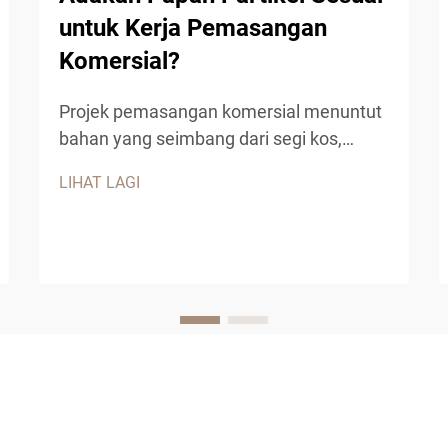
untuk Kerja Pemasangan
Komersial?
Projek pemasangan komersial menuntut
bahan yang seimbang dari segi kos,
ketahanan dan daya tarikan estetik.
LIHAT LAGI
Papan partikel telah muncul sebagai
penyelesaian pelbagai kegunaan untuk
pelbagai aplikasi komersial, menawarkan
kepada kontraktor dan pereka satu
bahan kejuruteraan yang boleh
dipercayai...