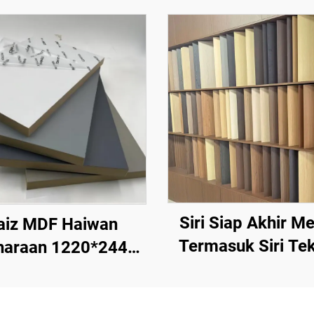
Siri Siap Akhir M
aiz MDF Haiwan
Termasuk Siri Tek
iharaan 1220*2440
Batu, Siri Tekstur 
 Ketebalan 9 mm
Kayu, Siri Tekstur 
 18 mm, Filem PET