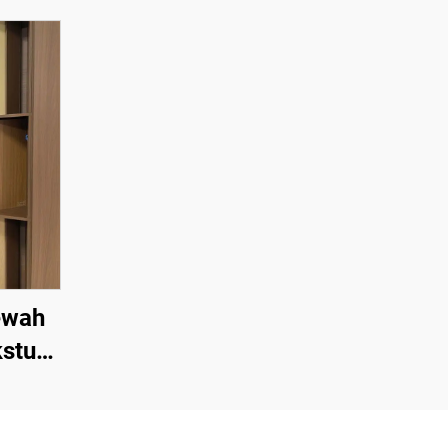
ewah
stur
Butir
Butir