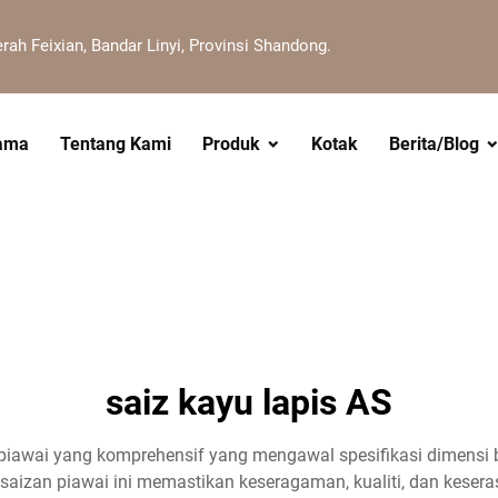
erah Feixian, Bandar Linyi, Provinsi Shandong.
ama
Tentang Kami
Produk
Kotak
Berita/Blog
saiz kayu lapis AS
iawai yang komprehensif yang mengawal spesifikasi dimensi ba
aizan piawai ini memastikan keseragaman, kualiti, dan keseras