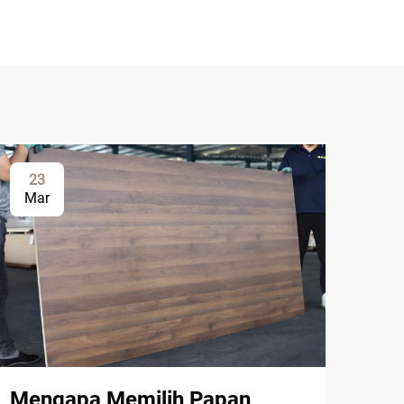
23
0
Mar
Ap
Mengapa Memilih Papan