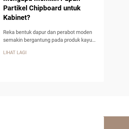
Partikel Chipboard untuk
Kabinet?
Apa
Reka bentuk dapur dan perabot moden
Me
semakin bergantung pada produk kayu
kejuruteraan yang memberikan prestasi
Pem
LIHAT LAGI
luar biasa, ketahanan, dan keberkesanan
menu
kos. Antara bahan-bahan ini, papan
meng
partikel chipboard telah muncul sebagai
LIHA
dan 
pilihan utama untuk kabinet...
seki
peny
meme
mena