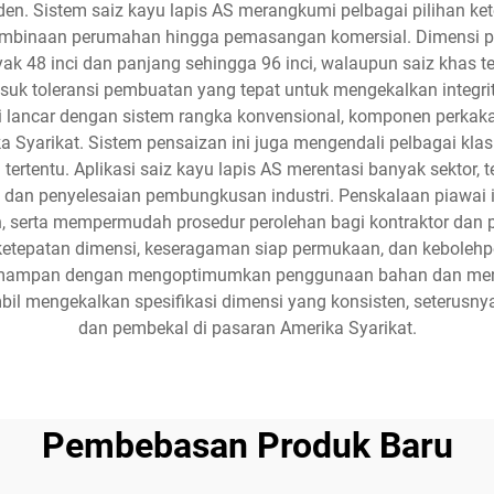
Sistem saiz kayu lapis AS merangkumi pelbagai pilihan keteb
mbinaan perumahan hingga pemasangan komersial. Dimensi pia
yak 48 inci dan panjang sehingga 96 inci, walaupun saiz khas t
masuk toleransi pembuatan yang tepat untuk mengekalkan integ
i lancar dengan sistem rangka konvensional, komponen perka
arikat. Sistem pensaizan ini juga mengendali pelbagai klasif
tertentu. Aplikasi saiz kayu lapis AS merentasi banyak sektor,
dan penyelesaian pembungkusan industri. Penskalaan piawai 
serta mempermudah prosedur perolehan bagi kontraktor dan p
etepatan dimensi, keseragaman siap permukaan, dan kebolehpe
 mampan dengan mengoptimumkan penggunaan bahan dan men
l mengekalkan spesifikasi dimensi yang konsisten, seterusny
dan pembekal di pasaran Amerika Syarikat.
Pembebasan Produk Baru