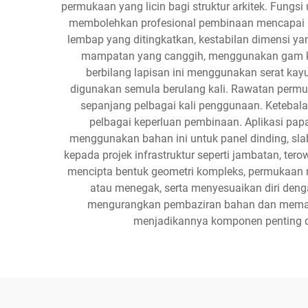
permukaan yang licin bagi struktur arkitek. Fungs
membolehkan profesional pembinaan mencapai hasi
lembap yang ditingkatkan, kestabilan dimensi yang
mampatan yang canggih, menggunakan gam kali
berbilang lapisan ini menggunakan serat kay
digunakan semula berulang kali. Rawatan permuk
sepanjang pelbagai kali penggunaan. Ketebal
pelbagai keperluan pembinaan. Aplikasi papa
menggunakan bahan ini untuk panel dinding, slab
kepada projek infrastruktur seperti jambatan, te
mencipta bentuk geometri kompleks, permukaan m
atau menegak, serta menyesuaikan diri denga
mengurangkan pembaziran bahan dan memastik
menjadikannya komponen penting d