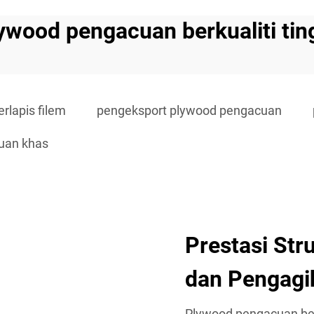
ywood pengacuan berkualiti tin
rlapis filem
pengeksport plywood pengacuan
uan khas
Prestasi Str
dan Pengagi
Plywood pengacuan berk