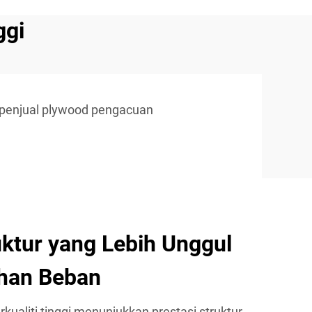
ggi
penjual plywood pengacuan
uktur yang Lebih Unggul
han Beban
ualiti tinggi menunjukkan prestasi struktur