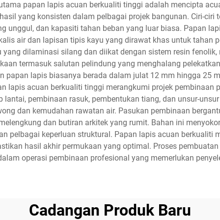
i utama papan lapis acuan berkualiti tinggi adalah mencipta acu
l yang konsisten dalam pelbagai projek bangunan. Ciri-ciri t
 unggul, dan kapasiti tahan beban yang luar biasa. Papan lapis
s air dan lapisan tipis kayu yang dirawat khas untuk tahan 
u yang dilaminasi silang dan diikat dengan sistem resin feno
aan termasuk salutan pelindung yang menghalang pelekatkan ko
an papan lapis biasanya berada dalam julat 12 mm hingga 25 
n lapis acuan berkualiti tinggi merangkumi projek pembinaan p
 lantai, pembinaan rasuk, pembentukan tiang, dan unsur-unsur 
rowong dan kemudahan rawatan air. Pasukan pembinaan bergantu
elengkung dan butiran arkitek yang rumit. Bahan ini menyok
n pelbagai keperluan struktural. Papan lapis acuan berkualit
an hasil akhir permukaan yang optimal. Proses pembuatan pi
alam operasi pembinaan profesional yang memerlukan penyeles
Cadangan Produk Baru