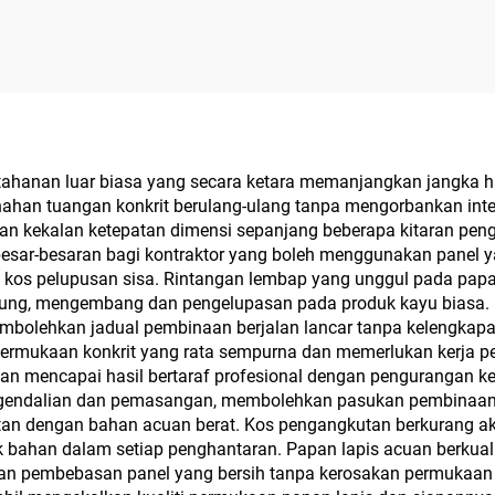
etahanan luar biasa yang secara ketara memanjangkan jangka 
n tuangan konkrit berulang-ulang tanpa mengorbankan integr
n kekalan ketepatan dimensi sepanjang beberapa kitaran peng
sar-besaran bagi kontraktor yang boleh menggunakan panel y
os pelupusan sisa. Rintangan lembap yang unggul pada papan 
ung, mengembang dan pengelupasan pada produk kayu biasa. P
embolehkan jadual pembinaan berjalan lancar tanpa kelengkap
n permukaan konkrit yang rata sempurna dan memerlukan kerja
aan mencapai hasil bertaraf profesional dengan pengurangan k
endalian dan pemasangan, membolehkan pasukan pembinaan b
aitan dengan bahan acuan berat. Kos pengangkutan berkurang a
bahan dalam setiap penghantaran. Papan lapis acuan berkuali
an pembebasan panel yang bersih tanpa kerosakan permukaan ata