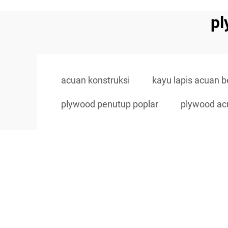
pl
acuan konstruksi
kayu lapis acuan be
plywood penutup poplar
plywood ac