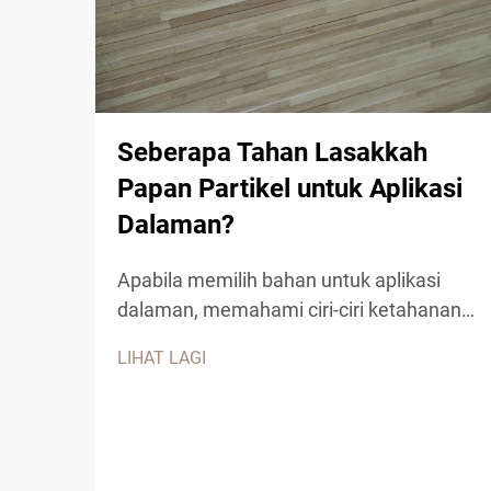
Seberapa Tahan Lasakkah
Papan Partikel untuk Aplikasi
Dalaman?
Apabila memilih bahan untuk aplikasi
dalaman, memahami ciri-ciri ketahanan
lasak papan partikel menjadi penting
LIHAT LAGI
untuk membuat keputusan yang
berinformasi. Produk kayu kejuruteraan
ini telah mendapat populariti yang ketara
dalam aplikasi perumahan dan
komersial...