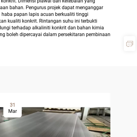
konkrit. Dimensi piawai dan ketebalan yang
raan bahan. Pengurus projek dapat menganggar
haba papan lapis acuan berkualiti tinggi
kualiti konkrit. Rintangan suhu ini terbukti
ngi terhadap alkaliniti konkrit dan bahan kimia
g boleh dipercayai dalam persekitaran pembinaan
31
0
Mar
Ap