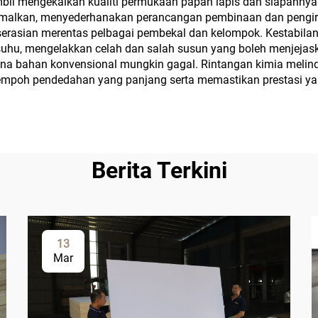
il mengekalkan kualiti permukaan papan lapis dan siapannya 
diramalkan, menyederhanakan perancangan pembinaan dan pengi
serasian merentas pelbagai pembekal dan kelompok. Kestabilan 
hu, mengelakkan celah dan salah susun yang boleh menjejaskan 
na bahan konvensional mungkin gagal. Rintangan kimia melindu
empoh pendedahan yang panjang serta memastikan prestasi yan
Berita Terkini
13
Mar