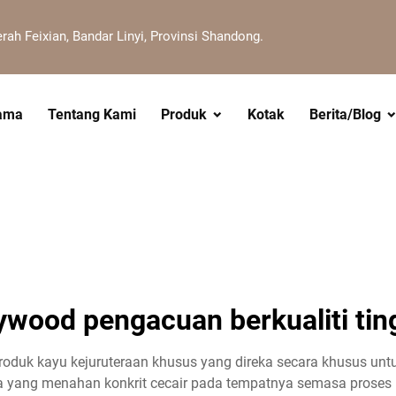
erah Feixian, Bandar Linyi, Provinsi Shandong.
ama
Tentang Kami
Produk
Kotak
Berita/Blog
ywood pengacuan berkualiti tin
produk kayu kejuruteraan khusus yang direka secara khusus un
a yang menahan konkrit cecair pada tempatnya semasa proses