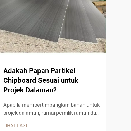
Adakah Papan Partikel
Apa
Chipboard Sesuai untuk
Me
Projek Dalaman?
Pem
menu
Apabila mempertimbangkan bahan untuk
meng
projek dalaman, ramai pemilik rumah dan
LIHA
dan 
kontraktor mendapati diri mereka menilai
LIHAT LAGI
seki
kelebihan papan partikel chipboard