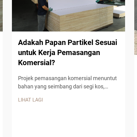
Adakah Papan Partikel Sesuai
untuk Kerja Pemasangan
Komersial?
Projek pemasangan komersial menuntut
bahan yang seimbang dari segi kos,
ketahanan dan daya tarikan estetik.
LIHAT LAGI
Papan partikel telah muncul sebagai
penyelesaian pelbagai kegunaan untuk
pelbagai aplikasi komersial, menawarkan
kepada kontraktor dan pereka satu
bahan kejuruteraan yang boleh