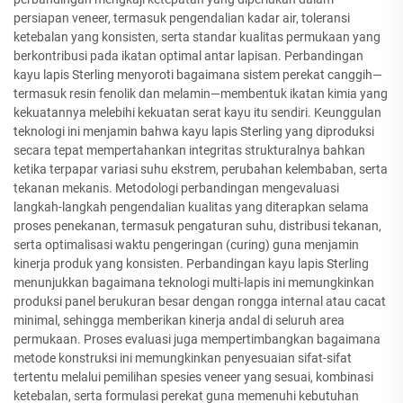
persiapan veneer, termasuk pengendalian kadar air, toleransi
ketebalan yang konsisten, serta standar kualitas permukaan yang
berkontribusi pada ikatan optimal antar lapisan. Perbandingan
kayu lapis Sterling menyoroti bagaimana sistem perekat canggih—
termasuk resin fenolik dan melamin—membentuk ikatan kimia yang
kekuatannya melebihi kekuatan serat kayu itu sendiri. Keunggulan
teknologi ini menjamin bahwa kayu lapis Sterling yang diproduksi
secara tepat mempertahankan integritas strukturalnya bahkan
ketika terpapar variasi suhu ekstrem, perubahan kelembaban, serta
tekanan mekanis. Metodologi perbandingan mengevaluasi
langkah-langkah pengendalian kualitas yang diterapkan selama
proses penekanan, termasuk pengaturan suhu, distribusi tekanan,
serta optimalisasi waktu pengeringan (curing) guna menjamin
kinerja produk yang konsisten. Perbandingan kayu lapis Sterling
menunjukkan bagaimana teknologi multi-lapis ini memungkinkan
produksi panel berukuran besar dengan rongga internal atau cacat
minimal, sehingga memberikan kinerja andal di seluruh area
permukaan. Proses evaluasi juga mempertimbangkan bagaimana
metode konstruksi ini memungkinkan penyesuaian sifat-sifat
tertentu melalui pemilihan spesies veneer yang sesuai, kombinasi
ketebalan, serta formulasi perekat guna memenuhi kebutuhan