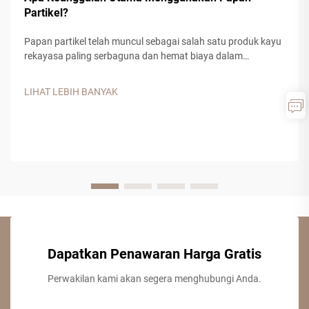
Partikel?
Papan partikel telah muncul sebagai salah satu produk kayu
rekayasa paling serbaguna dan hemat biaya dalam
konstruksi modern dan manufaktur furnitur. Bahan komposit
ini, yang terbuat dari serpihan kayu, serbuk gergaji pabrik,
LIHAT LEBIH BANYAK
serta perekat resin sintetis, menawarkan...
Dapatkan Penawaran Harga Gratis
Perwakilan kami akan segera menghubungi Anda.