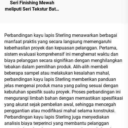
Seri Finishing Mewah
meliputi Seri Tekstur Batu,
Seri Tekstur Serat Kayu,
Seri Tekstur Serat Kayu
Sinkron, serta Seri Tinta
Puitis Oriental untuk MDF,
Perbandingan kayu lapis Sterling menawarkan berbagai
Chipboard, Papan Partikel,
manfaat praktis yang secara langsung memengaruhi
Kayu Lapis, dan Papan
keberhasilan proyek dan kepuasan pelanggan. Pertama,
Blok
sistem evaluasi komprehensif ini menghemat waktu dan
biaya pelanggan secara signifikan dengan menghilangkan
tebakan dalam pemilihan produk. Alih-alih membeli
beberapa sampel atau melakukan kesalahan mahal,
perbandingan kayu lapis Sterling memberikan panduan
jelas mengenai produk mana yang paling sesuai dengan
kebutuhan spesifik suatu proyek. Proses perbandingan ini
mengurangi limbah bahan dengan memastikan spesifikasi
yang akurat sejak pembelian awal, sehingga mencegah
penggantian atau modifikasi mahal selama konstruksi.
Perbandingan kayu lapis Sterling juga menyediakan
analisis biaya terperinci yang membantu pelanggan