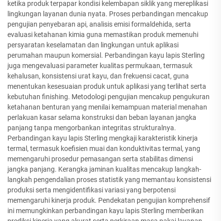
ketika produk terpapar kondisi kelembapan siklik yang mereplikasi
lingkungan layanan dunia nyata. Proses perbandingan mencakup
pengujian penyebaran api, analisis emisi formaldehida, serta
evaluasi ketahanan kimia guna memastikan produk memenuhi
persyaratan keselamatan dan lingkungan untuk aplikasi
perumahan maupun komersial. Perbandingan kayu lapis Sterling
juga mengevaluasi parameter kualitas permukaan, termasuk
kehalusan, konsistensi urat kayu, dan frekuensi cacat, guna
menentukan kesesuaian produk untuk aplikasi yang terlihat serta
kebutuhan finishing. Metodologi pengujian mencakup pengukuran
ketahanan benturan yang menilai kemampuan material menahan
perlakuan kasar selama konstruksi dan beban layanan jangka
panjang tanpa mengorbankan integritas strukturalnya.
Perbandingan kayu lapis Sterling mengkaji karakteristik kinerja
termal, termasuk koefisien muai dan konduktivitas termal, yang
memengaruhi prosedur pemasangan serta stabilitas dimensi
jangka panjang. Kerangka jaminan kualitas mencakup langkah-
langkah pengendalian proses statistik yang memantau konsistensi
produksi serta mengidentifikasi variasi yang berpotensi
memengaruhi kinerja produk. Pendekatan pengujian komprehensif
ini memungkinkan perbandingan kayu lapis Sterling memberikan