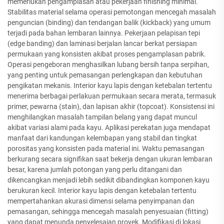
memerlukan pengamplasan atau pekerjaan finishing minimal.
Stabilitas material selama operasi pemotongan mencegah masalah
penguncian (binding) dan tendangan balik (kickback) yang umum
terjadi pada bahan lembaran lainnya. Pekerjaan pelapisan tepi
(edge banding) dan laminasi berjalan lancar berkat persiapan
permukaan yang konsisten akibat proses pengamplasan pabrik.
Operasi pengeboran menghasilkan lubang bersih tanpa serpihan,
yang penting untuk pemasangan perlengkapan dan kebutuhan
pengikatan mekanis. Interior kayu lapis dengan ketebalan tertentu
menerima berbagai perlakuan permukaan secara merata, termasuk
primer, pewarna (stain), dan lapisan akhir (topcoat). Konsistensi ini
menghilangkan masalah tampilan belang yang dapat muncul
akibat variasi alami pada kayu. Aplikasi perekatan juga mendapat
manfaat dari kandungan kelembapan yang stabil dan tingkat
porositas yang konsisten pada material ini. Waktu pemasangan
berkurang secara signifikan saat bekerja dengan ukuran lembaran
besar, karena jumlah potongan yang perlu ditangani dan
dikencangkan menjadi lebih sedikit dibandingkan komponen kayu
berukuran kecil. Interior kayu lapis dengan ketebalan tertentu
mempertahankan akurasi dimensi selama penyimpanan dan
pemasangan, sehingga mencegah masalah penyesuaian (fitting)
yang dapat menunda penyelesaian proyek. Modifikasi di lokasi