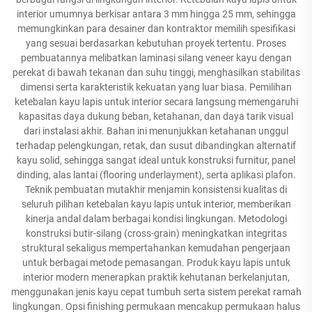
interior umumnya berkisar antara 3 mm hingga 25 mm, sehingga
memungkinkan para desainer dan kontraktor memilih spesifikasi
yang sesuai berdasarkan kebutuhan proyek tertentu. Proses
pembuatannya melibatkan laminasi silang veneer kayu dengan
perekat di bawah tekanan dan suhu tinggi, menghasilkan stabilitas
dimensi serta karakteristik kekuatan yang luar biasa. Pemilihan
ketebalan kayu lapis untuk interior secara langsung memengaruhi
kapasitas daya dukung beban, ketahanan, dan daya tarik visual
dari instalasi akhir. Bahan ini menunjukkan ketahanan unggul
terhadap pelengkungan, retak, dan susut dibandingkan alternatif
kayu solid, sehingga sangat ideal untuk konstruksi furnitur, panel
dinding, alas lantai (flooring underlayment), serta aplikasi plafon.
Teknik pembuatan mutakhir menjamin konsistensi kualitas di
seluruh pilihan ketebalan kayu lapis untuk interior, memberikan
kinerja andal dalam berbagai kondisi lingkungan. Metodologi
konstruksi butir-silang (cross-grain) meningkatkan integritas
struktural sekaligus mempertahankan kemudahan pengerjaan
untuk berbagai metode pemasangan. Produk kayu lapis untuk
interior modern menerapkan praktik kehutanan berkelanjutan,
menggunakan jenis kayu cepat tumbuh serta sistem perekat ramah
lingkungan. Opsi finishing permukaan mencakup permukaan halus