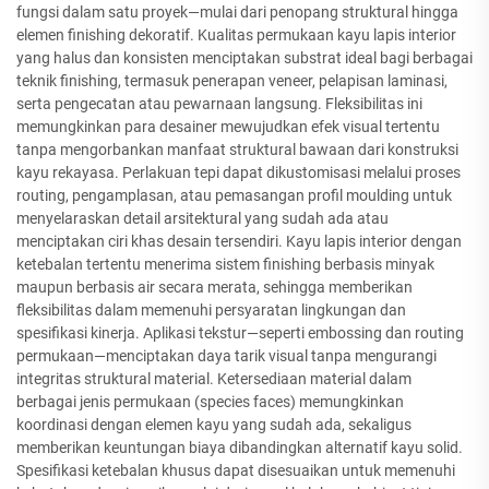
fungsi dalam satu proyek—mulai dari penopang struktural hingga
elemen finishing dekoratif. Kualitas permukaan kayu lapis interior
yang halus dan konsisten menciptakan substrat ideal bagi berbagai
teknik finishing, termasuk penerapan veneer, pelapisan laminasi,
serta pengecatan atau pewarnaan langsung. Fleksibilitas ini
memungkinkan para desainer mewujudkan efek visual tertentu
tanpa mengorbankan manfaat struktural bawaan dari konstruksi
kayu rekayasa. Perlakuan tepi dapat dikustomisasi melalui proses
routing, pengamplasan, atau pemasangan profil moulding untuk
menyelaraskan detail arsitektural yang sudah ada atau
menciptakan ciri khas desain tersendiri. Kayu lapis interior dengan
ketebalan tertentu menerima sistem finishing berbasis minyak
maupun berbasis air secara merata, sehingga memberikan
fleksibilitas dalam memenuhi persyaratan lingkungan dan
spesifikasi kinerja. Aplikasi tekstur—seperti embossing dan routing
permukaan—menciptakan daya tarik visual tanpa mengurangi
integritas struktural material. Ketersediaan material dalam
berbagai jenis permukaan (species faces) memungkinkan
koordinasi dengan elemen kayu yang sudah ada, sekaligus
memberikan keuntungan biaya dibandingkan alternatif kayu solid.
Spesifikasi ketebalan khusus dapat disesuaikan untuk memenuhi