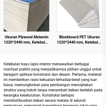
Ukuran Plywood Melamin
Blockboard PET Ukuran
1220*2440 mm, Ketebalan
1220*2440 mm, Ketebalan
16 mm, 18 mm, 9 mm, Inti
16 mm, Lapisan Film PET
Kayu Alami dengan
0,2 mm dengan
Veneer Melamin untuk
Permukaan Mengilap
Dekorasi Kabinet
Tinggi dan Doff untuk
Ketebalan kayu lapis interior menawarkan berbagai
Dekorasi Kabinet
manfaat praktis yang menjadikannya pilihan unggul untuk
beragam aplikasi konstruksi dan desain. Pertama, material
ini memberikan rasio kekuatan-terhadap-berat yang luar
biasa, memungkinkan para pembangun menciptakan
struktur yang kokoh tanpa menambah beban berlebih pada
kerangka keseluruhan. Konstruksi berlapis
mendistribusikan beban secara merata di seluruh
permukaan, mencegah konsentrasi tegangan lokal yang