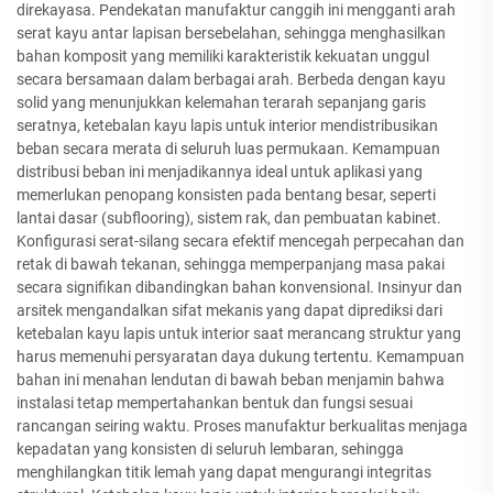
direkayasa. Pendekatan manufaktur canggih ini mengganti arah
serat kayu antar lapisan bersebelahan, sehingga menghasilkan
bahan komposit yang memiliki karakteristik kekuatan unggul
secara bersamaan dalam berbagai arah. Berbeda dengan kayu
solid yang menunjukkan kelemahan terarah sepanjang garis
seratnya, ketebalan kayu lapis untuk interior mendistribusikan
beban secara merata di seluruh luas permukaan. Kemampuan
distribusi beban ini menjadikannya ideal untuk aplikasi yang
memerlukan penopang konsisten pada bentang besar, seperti
lantai dasar (subflooring), sistem rak, dan pembuatan kabinet.
Konfigurasi serat-silang secara efektif mencegah perpecahan dan
retak di bawah tekanan, sehingga memperpanjang masa pakai
secara signifikan dibandingkan bahan konvensional. Insinyur dan
arsitek mengandalkan sifat mekanis yang dapat diprediksi dari
ketebalan kayu lapis untuk interior saat merancang struktur yang
harus memenuhi persyaratan daya dukung tertentu. Kemampuan
bahan ini menahan lendutan di bawah beban menjamin bahwa
instalasi tetap mempertahankan bentuk dan fungsi sesuai
rancangan seiring waktu. Proses manufaktur berkualitas menjaga
kepadatan yang konsisten di seluruh lembaran, sehingga
menghilangkan titik lemah yang dapat mengurangi integritas