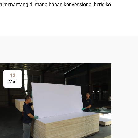
n menantang di mana bahan konvensional berisiko
13
2
Mar
Ma