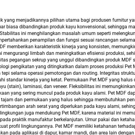
mi dengan Veneer
mm dengan Perm
min untuk Dekorasi
Mengilap Tinggi
ang menjadikannya pilihan utama bagi produsen furnitur yang 
Kabinet
g luar biasa dibandingkan produk kayu konvensional, sehingg
Doff untuk Kabine
 Stabilitas ini menghilangkan masalah umum seperti melengkun
Dapur
pertahankan penampilan dan fungsi sesuai rancangan selama 
MDF memberikan karakteristik kinerja yang konsisten, memungk
ini mengurangi limbah dan meningkatkan efisiensi produksi, s
sitas pegangan sekrup yang unggul dibandingkan produk MDF s
nologi pengikatan yang ditingkatkan dalam proses produksi Pet
tepi selama operasi pemotongan dan routing. Integritas strukt
enuhi standar kinerja yang ketat. Permukaan Pet MDF yang hal
yu (stain), laminasi, dan veneer. Fleksibilitas ini memungkinka
kaan yang sering muncul pada produk kayu alami. Pet MDF dap
ng tajam dan permukaan yang halus sehingga membutuhkan pen
rtimbangan arah serat yang diperlukan pada kayu alami, seh
lingkungan juga mendukung Pet MDF, karena material ini meman
i pada praktik manufaktur berkelanjutan. Umur pakai dan ketah
at profil lingkungannya. Pet MDF memiliki ketahanan terhadap
an pada aplikasi di dapur, kamar mandi, dan area lain denga