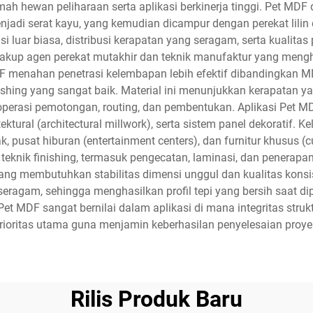
h hewan peliharaan serta aplikasi berkinerja tinggi. Pet MDF 
jadi serat kayu, yang kemudian dicampur dengan perekat lilin
nsi luar biasa, distribusi kerapatan yang seragam, serta kual
akup agen perekat mutakhir dan teknik manufaktur yang mengha
F menahan penetrasi kelembapan lebih efektif dibandingkan M
hing yang sangat baik. Material ini menunjukkan kerapatan ya
operasi pemotongan, routing, dan pembentukan. Aplikasi Pet M
ektural (architectural millwork), serta sistem panel dekoratif. 
ak, pusat hiburan (entertainment centers), dan furnitur khusus (
eknik finishing, termasuk pengecatan, laminasi, dan penerapan v
ang membutuhkan stabilitas dimensi unggul dan kualitas kon
 seragam, sehingga menghasilkan profil tepi yang bersih saat d
n Pet MDF sangat bernilai dalam aplikasi di mana integritas str
rioritas utama guna menjamin keberhasilan penyelesaian proye
Rilis Produk Baru