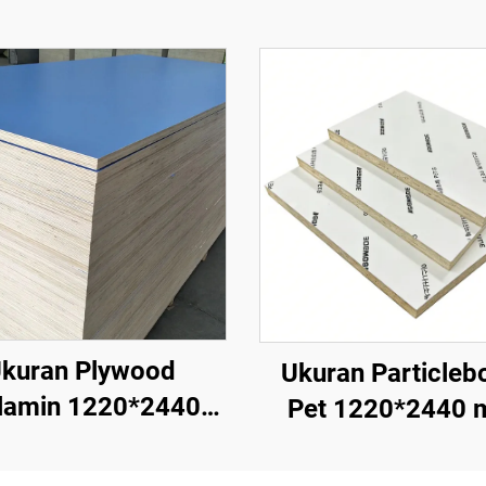
kuran Plywood
Ukuran Particleb
lamin 1220*2440
Pet 1220*2440 
Ketebalan 16 mm,
Ketebalan 9 mm d
m, 9 mm, Inti Kayu
mm, Lapisan PET