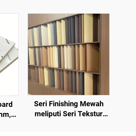
Seri Finishing Mewah
oard
meliputi Seri Tekstur
mm,
Batu, Seri Tekstur Serat
an 18
Kayu, Seri Tekstur Serat
 0,2