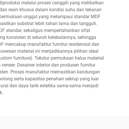
diproduksi melalui proses canggih yang melibatkan
 dan resin khusus dalam kondisi suhu dan tekanan
itas permukaan unggul yang melampaui standar MDF
silkan substrat lebih tahan lama dan tangguh.
DF standar, sekaligus mempertahankan sifat
ng konsisten di seluruh ketebalannya, sehingga
DF mencakup manufaktur furnitur residensial dan
Keluwesan material ini menjadikannya pilihan ideal
custom furniture). Tekstur permukaan halus material
eneer. Desainer interior dan produsen furnitur
sisten. Proses manufaktur memastikan kandungan
ipotong serta kapasitas penahan sekrup yang luar
uktural dan daya tarik estetika sama-sama menjadi
k.