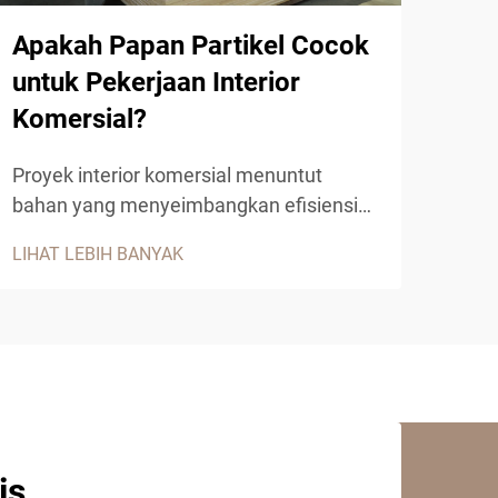
Apakah Papan Partikel Cocok
Me
untuk Pekerjaan Interior
Par
Komersial?
Kab
Proyek interior komersial menuntut
Desa
bahan yang menyeimbangkan efisiensi
sema
biaya, ketahanan, dan daya tarik estetika.
reka
LIHAT LEBIH BANYAK
LIHA
Papan partikel telah muncul sebagai
bias
solusi serba guna untuk berbagai aplikasi
anta
komersial, menawarkan kepada
chip
kontraktor dan desainer bahan rekayasa
untu
kayu yang andal...
is