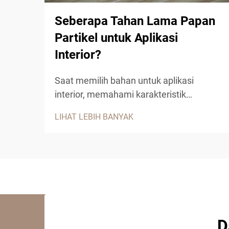
Seberapa Tahan Lama Papan
Partikel untuk Aplikasi
Interior?
Saat memilih bahan untuk aplikasi
interior, memahami karakteristik
ketahanan papan partikel menjadi
LIHAT LEBIH BANYAK
penting guna pengambilan keputusan
yang tepat. Produk kayu rekayasa ini
telah mendapatkan popularitas signifikan
di sektor perumahan maupun
komersial...
D