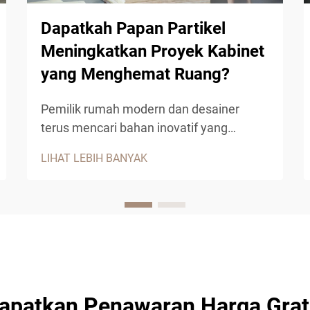
Dapatkah Papan Partikel
Meningkatkan Proyek Kabinet
yang Menghemat Ruang?
Pemilik rumah modern dan desainer
terus mencari bahan inovatif yang
menggabungkan keterjangkauan,
LIHAT LEBIH BANYAK
keberagaman, serta fungsionalitas untuk
proyek kabinet mereka. Papan partikel
telah muncul sebagai pilihan utama
untuk desain kabinet hemat ruang,
menawarkan keunggulan luar biasa...
apatkan Penawaran Harga Grat