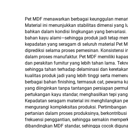
dari serat kayu atau
Ala
serat tanaman lainnya,
Mela
Pet MDF menawarkan berbagai keunggulan menarik y
digunakan sebagai
Material ini menunjukkan stabilitas dimensi yan
bahkan dalam kondisi lingkungan yang bervariasi.
papan dapur, papan
bahan kayu alami—sehingga produk jadi tetap mem
furnitur, dan juga papan
kepadatan yang seragam di seluruh material Pet 
diprediksi selama proses pemesinan. Konsistensi 
kemasan
dalam proses manufaktur. Pet MDF memiliki kapa
dan perakitan furnitur yang lebih tahan lama. Tek
sehingga tahan terhadap delaminasi dan keretakan 
kualitas produk jadi yang lebih tinggi serta mem
berbagai bahan finishing, termasuk cat, pewarna ka
yang diinginkan tanpa tantangan persiapan permu
pertukangan kayu standar, menghasilkan tepi ya
Kepadatan seragam material ini menghilangkan pe
mengurangi kompleksitas produksi. Pertimbangan 
pertanian dalam proses produksinya, berkontribus
frekuensi penggantian, sehingga semakin memperku
dibandingkan MDF standar, sehingga cocok digunak