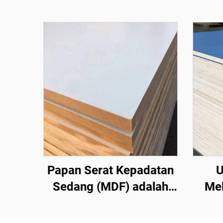
Papan Serat Kepadatan
U
Sedang (MDF) adalah
Me
jenis produk kayu
mm, 
rekayasa yang terbuat
18 m