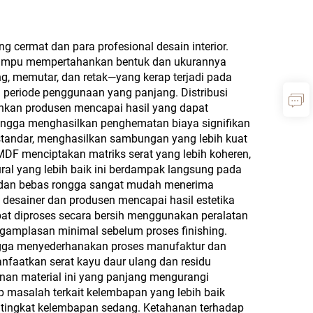
Kayu Sinkron, serta Seri
ukaan
Tinta Puitis Oriental
 dan
cermat dan para profesional desain interior.
untuk MDF, Chipboard,
a mampu mempertahankan bentuk dan ukurannya
t dan
g, memutar, dan retak—yang kerap terjadi pada
Papan Partikel, Kayu
periode penggunaan yang panjang. Distribusi
Lapis, dan Papan Blok
inkan produsen mencapai hasil yang dapat
ehingga menghasilkan penghematan biaya signifikan
tandar, menghasilkan sambungan yang lebih kuat
 MDF menciptakan matriks serat yang lebih koheren,
ural yang lebih baik ini berdampak langsung pada
us dan bebas rongga sangat mudah menerima
n desainer dan produsen mencapai hasil estetika
at diproses secara bersih menggunakan peralatan
gamplasan minimal sebelum proses finishing.
ingga menyederhanakan proses manufaktur dan
faatkan serat kayu daur ulang dan residu
anan material ini yang panjang mengurangi
 masalah terkait kelembapan yang lebih baik
n tingkat kelembapan sedang. Ketahanan terhadap