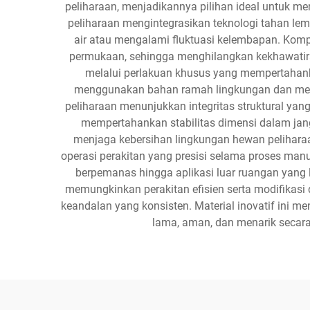
peliharaan, menjadikannya pilihan ideal untuk 
peliharaan mengintegrasikan teknologi tahan l
air atau mengalami fluktuasi kelembapan. Ko
permukaan, sehingga menghilangkan kekhawatira
melalui perlakuan khusus yang mempertahank
menggunakan bahan ramah lingkungan dan metod
peliharaan menunjukkan integritas struktural yan
mempertahankan stabilitas dimensi dalam ja
menjaga kebersihan lingkungan hewan peliharaa
operasi perakitan yang presisi selama proses manu
berpemanas hingga aplikasi luar ruangan yang l
memungkinkan perakitan efisien serta modifikasi
keandalan yang konsisten. Material inovatif ini m
lama, aman, dan menarik secar