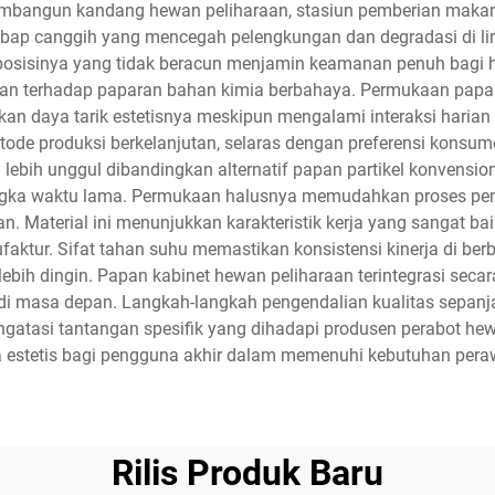
membangun kandang hewan peliharaan, stasiun pemberian makan
embap canggih yang mencegah pelengkungan dan degradasi di l
mposisinya yang tidak beracun menjamin keamanan penuh bagi
n terhadap paparan bahan kimia berbahaya. Permukaan papan in
an daya tarik estetisnya meskipun mengalami interaksi harian
e produksi berkelanjutan, selaras dengan preferensi konsum
g lebih unggul dibandingkan alternatif papan partikel konvens
ngka waktu lama. Permukaan halusnya memudahkan proses pembe
n. Material ini menunjukkan karakteristik kerja yang sangat 
faktur. Sifat tahan suhu memastikan konsistensi kinerja di berb
ebih dingin. Papan kabinet hewan peliharaan terintegrasi seca
 di masa depan. Langkah-langkah pengendalian kualitas sepanj
engatasi tantangan spesifik yang dihadapi produsen perabot h
a estetis bagi pengguna akhir dalam memenuhi kebutuhan pera
Rilis Produk Baru