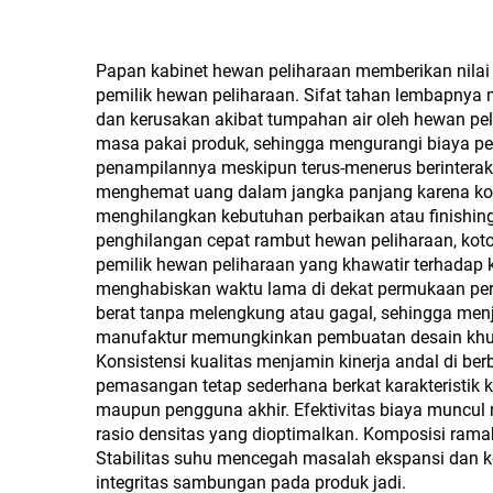
Veneer Melamin untuk
Ala
Dekorasi Kabinet
Mela
Papan kabinet hewan peliharaan memberikan nilai 
pemilik hewan peliharaan. Sifat tahan lembapny
dan kerusakan akibat tumpahan air oleh hewan peli
masa pakai produk, sehingga mengurangi biaya p
penampilannya meskipun terus-menerus berinteraks
menghemat uang dalam jangka panjang karena kon
menghilangkan kebutuhan perbaikan atau finishin
penghilangan cepat rambut hewan peliharaan, kot
pemilik hewan peliharaan yang khawatir terhada
menghabiskan waktu lama di dekat permukaan pera
berat tanpa melengkung atau gagal, sehingga menjam
manufaktur memungkinkan pembuatan desain khusus
Konsistensi kualitas menjamin kinerja andal di be
pemasangan tetap sederhana berkat karakteristik
maupun pengguna akhir. Efektivitas biaya muncul 
rasio densitas yang dioptimalkan. Komposisi ram
Stabilitas suhu mencegah masalah ekspansi dan k
integritas sambungan pada produk jadi.