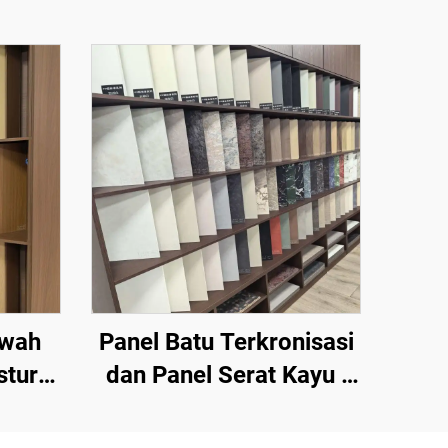
ewah
Panel Batu Terkronisasi
stur
dan Panel Serat Kayu |
 Serat
Papan Dekoratif Digital-
 Serat
Print Berkualitas Tinggi