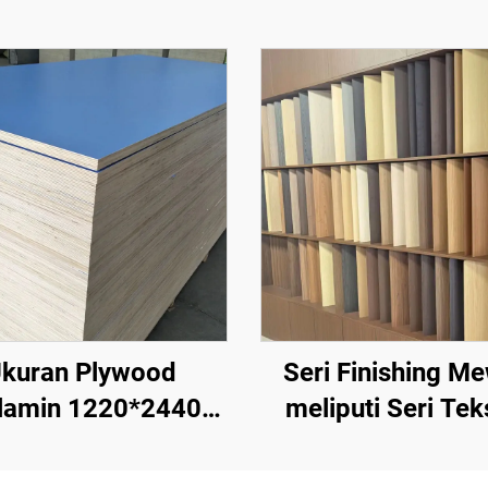
kuran Plywood
Seri Finishing M
lamin 1220*2440
meliputi Seri Tek
Ketebalan 16 mm,
Batu, Seri Tekstur
m, 9 mm, Inti Kayu
Kayu, Seri Tekstur