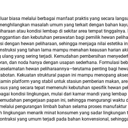
mi dengan Veneer
Kayu Sinkron, sert
min untuk Dekorasi
Tinta Puitis Orie
luar biasa melalui berbagai manfaat praktis yang secara lang
a menghilangkan masalah umum yang terkait dengan bahan kay
Kabinet
untuk MDF, Chipb
haraan atau kondisi lembap di sekitar area tempat tinggalnya
Papan Partikel, 
enggantian dan kebutuhan perawatan bagi pemilik hewan peli
i dengan hewan peliharaan, sehingga menjaga nilai estetika in
Lapis, dan Papan 
struksi yang tahan lama mampu menahan keausan harian akibat
g ulang yang sering terjadi. Kemudahan pembersihan menyede
oran, dan noda hanya dengan usapan sederhana. Formulasi beb
p keselamatan hewan peliharaannya—terutama penting bagi he
botan. Kekuatan struktural papan ini mampu menopang akseso
in platform yang stabil untuk stasiun pemberian makan, area ti
 yang secara tepat memenuhi kebutuhan spesifik hewan pelih
rbagai kondisi lingkungan, mulai dari kamar mandi yang lembap
 kemudahan pengerjaan papan ini, sehingga mengurangi waktu d
melalui pengurangan limbah bahan selama proses manufaktur se
ah lingkungan menarik minat konsumen yang sadar lingkungan 
ontraksi yang umum terjadi pada bahan konvensional, sehingg