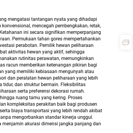
a Seri
Buatan Khusus dengan
ntal
Minyak Campuran Italia |
sung mengatasi tantangan nyata yang dihadapi
u konvensional, mencegah pembengkakan, retak,
oard,
Pembatas Tepi
. Ketahanan ini secara signifikan memperpanjang
Kayu
Berwarna Serasi |
haraan. Permukaan tahan gores mempertahankan
vestasi perabotan. Pemilik hewan peliharaan
Blok
Koleksi Papan Furnitur
 aktivitas hewan yang aktif, sehingga
Mewah Tanpa Cat
rhanakan rutinitas perawatan, memungkinkan
as racun memberikan ketenangan pikiran bagi
wan yang memiliki kebiasaan mengunyah atau
ri dan peralatan hewan peliharaan yang lebih
dur, dan struktur bermain. Fleksibilitas
araan serta preferensi dekorasi rumah.
 hingga ruang tamu yang kering. Proses
an kompleksitas perakitan baik bagi produsen
rta biaya transportasi yang lebih rendah akibat
tanpa mengorbankan standar kinerja unggul.
a menjamin akurasi dimensi jangka panjang dan