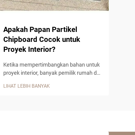
Apakah Papan Partikel
Apa
Chipboard Cocok untuk
Me
Proyek Interior?
Manu
menu
Ketika mempertimbangkan bahan untuk
meng
proyek interior, banyak pemilik rumah dan
LIHA
sert
kontraktor mengevaluasi kelebihan
LIHAT LEBIH BANYAK
PET 
papan partikel chipboard sebagai solusi
revo
praktis. Produk kayu rekayasa ini telah
ters
mendapatkan popularitas signifikan
ungg
dalam industri konstruksi...