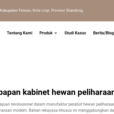
 Kabupaten Feixian, Kota Linyi, Provinsi Shandong.
Tentang Kami
Produk
Studi Kasus
Berita/Blog
papan kabinet hewan peliharaa
juan revolusioner dalam manufaktur perabot hewan peliharaa
liharaan modern. Bahan rekayasa khusus ini menggabungkan da