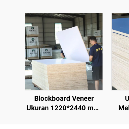
Blockboard Veneer
U
Ukuran 1220*2440 mm,
Me
Ketebalan 16 mm, Inti
mm, 
Kayu Alami dengan
18 m