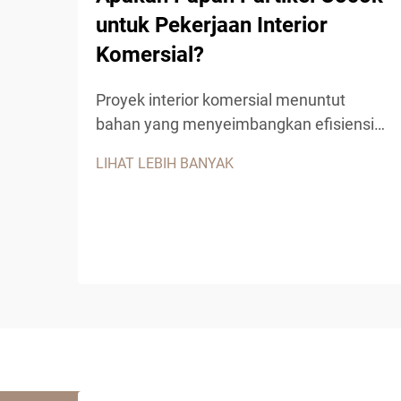
untuk Pekerjaan Interior
Komersial?
Proyek interior komersial menuntut
bahan yang menyeimbangkan efisiensi
biaya, ketahanan, dan daya tarik estetika.
LIHAT LEBIH BANYAK
Papan partikel telah muncul sebagai
solusi serba guna untuk berbagai aplikasi
komersial, menawarkan kepada
kontraktor dan desainer bahan rekayasa
kayu yang andal...