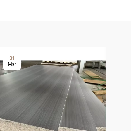
31
0
Mar
Ap