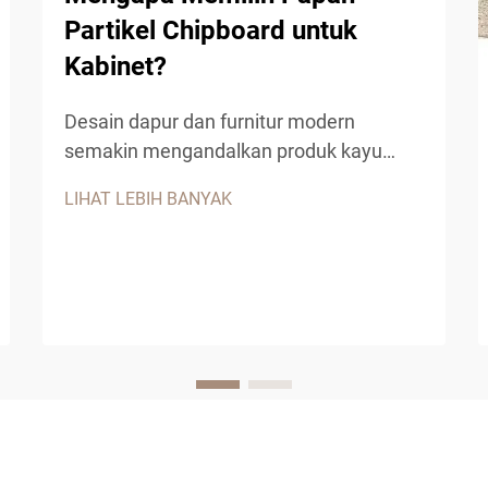
Partikel Chipboard untuk
Kabinet?
Desain dapur dan furnitur modern
semakin mengandalkan produk kayu
rekayasa yang menawarkan kinerja luar
LIHAT LEBIH BANYAK
biasa, ketahanan, serta efisiensi biaya. Di
antara bahan-bahan ini, papan partikel
chipboard muncul sebagai pilihan utama
untuk kabinet...