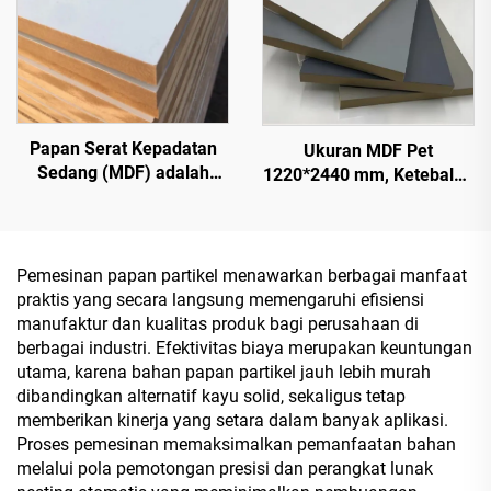
Papan Serat Kepadatan
Ukuran MDF Pet
Sedang (MDF) adalah
1220*2440 mm, Ketebalan
jenis produk kayu
9 mm dan 18 mm, Lapisan
rekayasa yang terbuat dari
PET 0,2 mm dengan
serat kayu atau serat
Permukaan Mengilap
tanaman lainnya,
Tinggi dan Doff untuk
Pemesinan papan partikel menawarkan berbagai manfaat
digunakan sebagai papan
Kabinet
praktis yang secara langsung memengaruhi efisiensi
dapur, papan furnitur, dan
manufaktur dan kualitas produk bagi perusahaan di
juga papan kemasan
berbagai industri. Efektivitas biaya merupakan keuntungan
utama, karena bahan papan partikel jauh lebih murah
dibandingkan alternatif kayu solid, sekaligus tetap
memberikan kinerja yang setara dalam banyak aplikasi.
Proses pemesinan memaksimalkan pemanfaatan bahan
melalui pola pemotongan presisi dan perangkat lunak