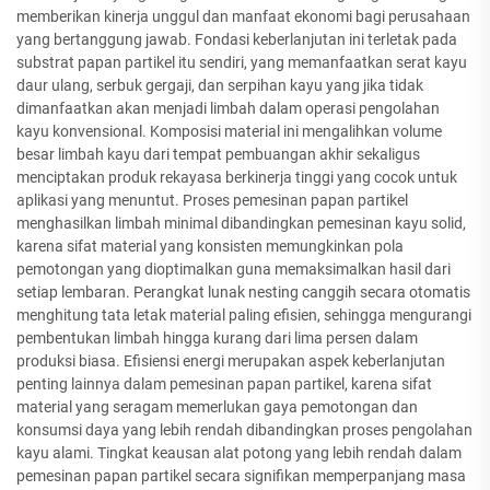
memberikan kinerja unggul dan manfaat ekonomi bagi perusahaan
yang bertanggung jawab. Fondasi keberlanjutan ini terletak pada
substrat papan partikel itu sendiri, yang memanfaatkan serat kayu
daur ulang, serbuk gergaji, dan serpihan kayu yang jika tidak
dimanfaatkan akan menjadi limbah dalam operasi pengolahan
kayu konvensional. Komposisi material ini mengalihkan volume
besar limbah kayu dari tempat pembuangan akhir sekaligus
menciptakan produk rekayasa berkinerja tinggi yang cocok untuk
aplikasi yang menuntut. Proses pemesinan papan partikel
menghasilkan limbah minimal dibandingkan pemesinan kayu solid,
karena sifat material yang konsisten memungkinkan pola
pemotongan yang dioptimalkan guna memaksimalkan hasil dari
setiap lembaran. Perangkat lunak nesting canggih secara otomatis
menghitung tata letak material paling efisien, sehingga mengurangi
pembentukan limbah hingga kurang dari lima persen dalam
produksi biasa. Efisiensi energi merupakan aspek keberlanjutan
penting lainnya dalam pemesinan papan partikel, karena sifat
material yang seragam memerlukan gaya pemotongan dan
konsumsi daya yang lebih rendah dibandingkan proses pengolahan
kayu alami. Tingkat keausan alat potong yang lebih rendah dalam
pemesinan papan partikel secara signifikan memperpanjang masa