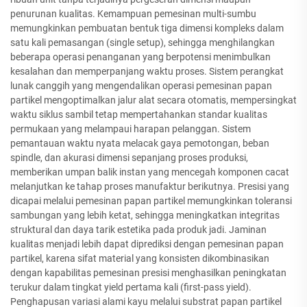
penurunan kualitas. Kemampuan pemesinan multi-sumbu
memungkinkan pembuatan bentuk tiga dimensi kompleks dalam
satu kali pemasangan (single setup), sehingga menghilangkan
beberapa operasi penanganan yang berpotensi menimbulkan
kesalahan dan memperpanjang waktu proses. Sistem perangkat
lunak canggih yang mengendalikan operasi pemesinan papan
partikel mengoptimalkan jalur alat secara otomatis, mempersingkat
waktu siklus sambil tetap mempertahankan standar kualitas
permukaan yang melampaui harapan pelanggan. Sistem
pemantauan waktu nyata melacak gaya pemotongan, beban
spindle, dan akurasi dimensi sepanjang proses produksi,
memberikan umpan balik instan yang mencegah komponen cacat
melanjutkan ke tahap proses manufaktur berikutnya. Presisi yang
dicapai melalui pemesinan papan partikel memungkinkan toleransi
sambungan yang lebih ketat, sehingga meningkatkan integritas
struktural dan daya tarik estetika pada produk jadi. Jaminan
kualitas menjadi lebih dapat diprediksi dengan pemesinan papan
partikel, karena sifat material yang konsisten dikombinasikan
dengan kapabilitas pemesinan presisi menghasilkan peningkatan
terukur dalam tingkat yield pertama kali (first-pass yield).
Penghapusan variasi alami kayu melalui substrat papan partikel