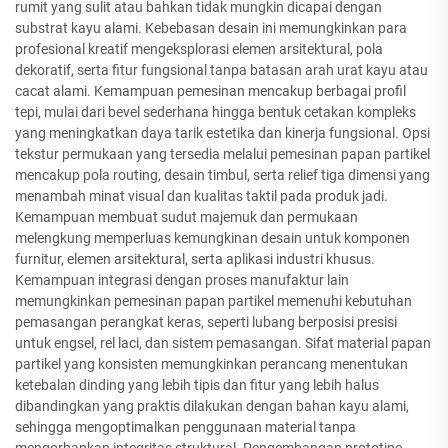
rumit yang sulit atau bahkan tidak mungkin dicapai dengan
substrat kayu alami. Kebebasan desain ini memungkinkan para
profesional kreatif mengeksplorasi elemen arsitektural, pola
dekoratif, serta fitur fungsional tanpa batasan arah urat kayu atau
cacat alami. Kemampuan pemesinan mencakup berbagai profil
tepi, mulai dari bevel sederhana hingga bentuk cetakan kompleks
yang meningkatkan daya tarik estetika dan kinerja fungsional. Opsi
tekstur permukaan yang tersedia melalui pemesinan papan partikel
mencakup pola routing, desain timbul, serta relief tiga dimensi yang
menambah minat visual dan kualitas taktil pada produk jadi.
Kemampuan membuat sudut majemuk dan permukaan
melengkung memperluas kemungkinan desain untuk komponen
furnitur, elemen arsitektural, serta aplikasi industri khusus.
Kemampuan integrasi dengan proses manufaktur lain
memungkinkan pemesinan papan partikel memenuhi kebutuhan
pemasangan perangkat keras, seperti lubang berposisi presisi
untuk engsel, rel laci, dan sistem pemasangan. Sifat material papan
partikel yang konsisten memungkinkan perancang menentukan
ketebalan dinding yang lebih tipis dan fitur yang lebih halus
dibandingkan yang praktis dilakukan dengan bahan kayu alami,
sehingga mengoptimalkan penggunaan material tanpa
mengorbankan integritas struktural. Pengembangan prototipe