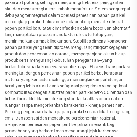
pakai alat potong, sehingga mengurangi frekuensi penggantian
alat dan mengurangi aliran limbah manufaktur. Sistem pengumpul
debu yang terintegrasi dalam operasi pemesinan papan partikel
menangkap partikel halus untuk didaur ulang menjadi substrat
papan partikel baru atau dimanfaatkan dalam keperluan alternatif
lain, menciptakan proses manufaktur siklus tertutup yang
meminimalkan dampak lingkungan. Stabilitas dimensi komponen
papan partikel yang telah diproses mengurangi tingkat kegagalan
produk dan pengembalian garansi, memperpanjang siklus hidup
produk serta mengurangi kebutuhan penggantian—yang
berkontribusi pada konservasi sumber daya. Efisiensi transportasi
meningkat dengan pemesinan papan partikel berkat kerapatan
material yang konsisten, sehingga memungkinkan perhitungan
berat yang lebih akurat dan konfigurasi pengiriman yang optimal.
Kompatibilitas dengan substrat papan partikel ber-VOC rendah dan
bebas formaldehida mendukung standar kualitas udara dalam
ruangan tanpa mengorbankan karakteristik kinerja pemesinan.
Peluang pengadaan bahan papan partikel secara lokal mengurangi
emisi transportasi dan mendukung perekonomian regional,
menjadikan pemesinan papan partikel pilihan menarik bagi
perusahaan yang berkomitmen mengurangi jejak karbonnya