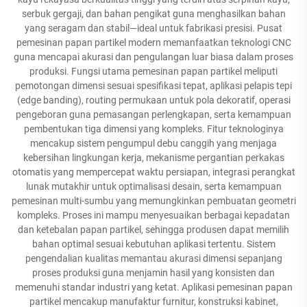
serbuk gergaji, dan bahan pengikat guna menghasilkan bahan
yang seragam dan stabil—ideal untuk fabrikasi presisi. Pusat
pemesinan papan partikel modern memanfaatkan teknologi CNC
guna mencapai akurasi dan pengulangan luar biasa dalam proses
produksi. Fungsi utama pemesinan papan partikel meliputi
pemotongan dimensi sesuai spesifikasi tepat, aplikasi pelapis tepi
(edge banding), routing permukaan untuk pola dekoratif, operasi
pengeboran guna pemasangan perlengkapan, serta kemampuan
pembentukan tiga dimensi yang kompleks. Fitur teknologinya
mencakup sistem pengumpul debu canggih yang menjaga
kebersihan lingkungan kerja, mekanisme pergantian perkakas
otomatis yang mempercepat waktu persiapan, integrasi perangkat
lunak mutakhir untuk optimalisasi desain, serta kemampuan
pemesinan multi-sumbu yang memungkinkan pembuatan geometri
kompleks. Proses ini mampu menyesuaikan berbagai kepadatan
dan ketebalan papan partikel, sehingga produsen dapat memilih
bahan optimal sesuai kebutuhan aplikasi tertentu. Sistem
pengendalian kualitas memantau akurasi dimensi sepanjang
proses produksi guna menjamin hasil yang konsisten dan
memenuhi standar industri yang ketat. Aplikasi pemesinan papan
partikel mencakup manufaktur furnitur, konstruksi kabinet,