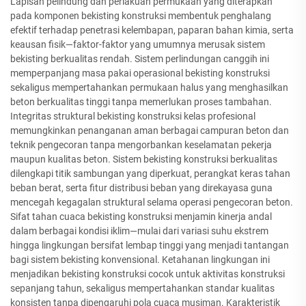
Lapisan pelindung dan perlakuan permukaan yang diterapkan
pada komponen bekisting konstruksi membentuk penghalang
efektif terhadap penetrasi kelembapan, paparan bahan kimia, serta
keausan fisik—faktor-faktor yang umumnya merusak sistem
bekisting berkualitas rendah. Sistem perlindungan canggih ini
memperpanjang masa pakai operasional bekisting konstruksi
sekaligus mempertahankan permukaan halus yang menghasilkan
beton berkualitas tinggi tanpa memerlukan proses tambahan.
Integritas struktural bekisting konstruksi kelas profesional
memungkinkan penanganan aman berbagai campuran beton dan
teknik pengecoran tanpa mengorbankan keselamatan pekerja
maupun kualitas beton. Sistem bekisting konstruksi berkualitas
dilengkapi titik sambungan yang diperkuat, perangkat keras tahan
beban berat, serta fitur distribusi beban yang direkayasa guna
mencegah kegagalan struktural selama operasi pengecoran beton.
Sifat tahan cuaca bekisting konstruksi menjamin kinerja andal
dalam berbagai kondisi iklim—mulai dari variasi suhu ekstrem
hingga lingkungan bersifat lembap tinggi yang menjadi tantangan
bagi sistem bekisting konvensional. Ketahanan lingkungan ini
menjadikan bekisting konstruksi cocok untuk aktivitas konstruksi
sepanjang tahun, sekaligus mempertahankan standar kualitas
konsisten tanpa dipengaruhi pola cuaca musiman. Karakteristik