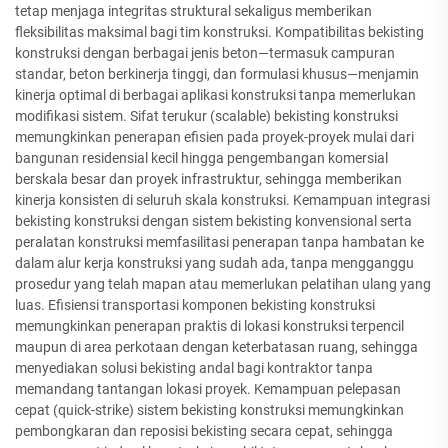
tetap menjaga integritas struktural sekaligus memberikan
fleksibilitas maksimal bagi tim konstruksi. Kompatibilitas bekisting
konstruksi dengan berbagai jenis beton—termasuk campuran
standar, beton berkinerja tinggi, dan formulasi khusus—menjamin
kinerja optimal di berbagai aplikasi konstruksi tanpa memerlukan
modifikasi sistem. Sifat terukur (scalable) bekisting konstruksi
memungkinkan penerapan efisien pada proyek-proyek mulai dari
bangunan residensial kecil hingga pengembangan komersial
berskala besar dan proyek infrastruktur, sehingga memberikan
kinerja konsisten di seluruh skala konstruksi. Kemampuan integrasi
bekisting konstruksi dengan sistem bekisting konvensional serta
peralatan konstruksi memfasilitasi penerapan tanpa hambatan ke
dalam alur kerja konstruksi yang sudah ada, tanpa mengganggu
prosedur yang telah mapan atau memerlukan pelatihan ulang yang
luas. Efisiensi transportasi komponen bekisting konstruksi
memungkinkan penerapan praktis di lokasi konstruksi terpencil
maupun di area perkotaan dengan keterbatasan ruang, sehingga
menyediakan solusi bekisting andal bagi kontraktor tanpa
memandang tantangan lokasi proyek. Kemampuan pelepasan
cepat (quick-strike) sistem bekisting konstruksi memungkinkan
pembongkaran dan reposisi bekisting secara cepat, sehingga