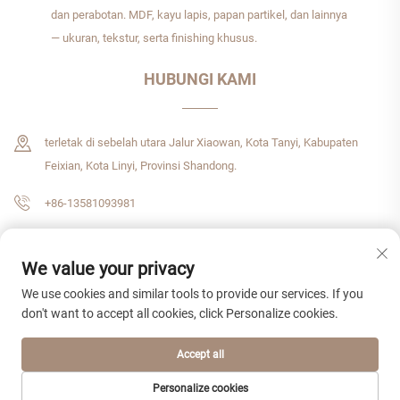
dan perabotan. MDF, kayu lapis, papan partikel, dan lainnya
— ukuran, tekstur, serta finishing khusus.
HUBUNGI KAMI
terletak di sebelah utara Jalur Xiaowan, Kota Tanyi, Kabupaten
Feixian, Kota Linyi, Provinsi Shandong.
+86-13581093981
[email protected]
We value your privacy
We use cookies and similar tools to provide our services. If you
don't want to accept all cookies, click Personalize cookies.
Hak Cipta © 2026 Shandong Zhenshijie International Trade CO., LTD. Hak cipta
dilindungi undang-undang.
Kebijakan Privasi
Accept all
Personalize cookies