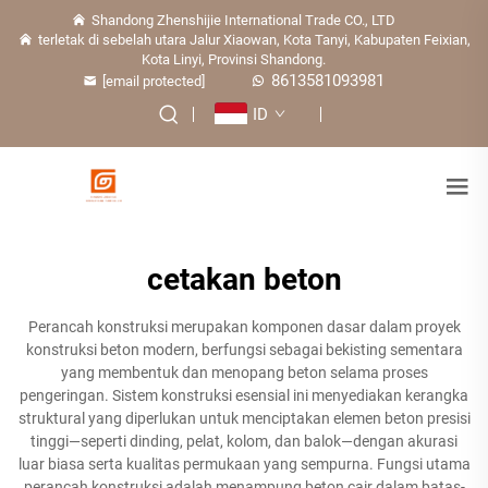
Shandong Zhenshijie International Trade CO., LTD
terletak di sebelah utara Jalur Xiaowan, Kota Tanyi, Kabupaten Feixian,
Kota Linyi, Provinsi Shandong.
8613581093981
[email protected]
ID
cetakan beton
Perancah konstruksi merupakan komponen dasar dalam proyek
konstruksi beton modern, berfungsi sebagai bekisting sementara
yang membentuk dan menopang beton selama proses
pengeringan. Sistem konstruksi esensial ini menyediakan kerangka
struktural yang diperlukan untuk menciptakan elemen beton presisi
tinggi—seperti dinding, pelat, kolom, dan balok—dengan akurasi
luar biasa serta kualitas permukaan yang sempurna. Fungsi utama
perancah konstruksi adalah menampung beton cair dalam batas-