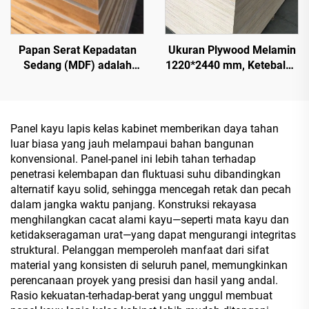
Papan Serat Kepadatan
Ukuran Plywood Melamin
Sedang (MDF) adalah
1220*2440 mm, Ketebalan
jenis produk kayu
16 mm, 18 mm, 9 mm, Inti
rekayasa yang terbuat dari
Kayu Alami dengan
serat kayu atau serat
Veneer Melamin untuk
tanaman lainnya,
Dekorasi Kabinet
Panel kayu lapis kelas kabinet memberikan daya tahan
digunakan sebagai papan
luar biasa yang jauh melampaui bahan bangunan
dapur, papan furnitur, dan
konvensional. Panel-panel ini lebih tahan terhadap
juga papan kemasan
penetrasi kelembapan dan fluktuasi suhu dibandingkan
alternatif kayu solid, sehingga mencegah retak dan pecah
dalam jangka waktu panjang. Konstruksi rekayasa
menghilangkan cacat alami kayu—seperti mata kayu dan
ketidakseragaman urat—yang dapat mengurangi integritas
struktural. Pelanggan memperoleh manfaat dari sifat
material yang konsisten di seluruh panel, memungkinkan
perencanaan proyek yang presisi dan hasil yang andal.
Rasio kekuatan-terhadap-berat yang unggul membuat