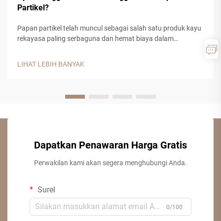
Partikel?
Papan partikel telah muncul sebagai salah satu produk kayu
rekayasa paling serbaguna dan hemat biaya dalam
konstruksi modern dan manufaktur furnitur. Bahan komposit
ini, yang terbuat dari serpihan kayu, serbuk gergaji pabrik,
LIHAT LEBIH BANYAK
serta perekat resin sintetis, menawarkan...
Dapatkan Penawaran Harga Gratis
Perwakilan kami akan segera menghubungi Anda.
Surel
0/100