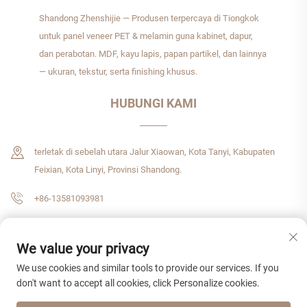
Shandong Zhenshijie — Produsen terpercaya di Tiongkok
untuk panel veneer PET & melamin guna kabinet, dapur,
dan perabotan. MDF, kayu lapis, papan partikel, dan lainnya
— ukuran, tekstur, serta finishing khusus.
HUBUNGI KAMI
terletak di sebelah utara Jalur Xiaowan, Kota Tanyi, Kabupaten
Feixian, Kota Linyi, Provinsi Shandong.
+86-13581093981
[email protected]
We value your privacy
We use cookies and similar tools to provide our services. If you
don't want to accept all cookies, click Personalize cookies.
Hak Cipta © 2026 Shandong Zhenshijie International Trade CO., LTD. Hak cipta
dilindungi undang-undang.
Kebijakan Privasi