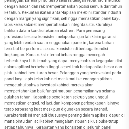
pelanggan, karena pintu tetap selaras dengan tepat, laci meluncur
dengan lancar, dan rak mempertahankan posisi semula dari tahun
ke tahun. Kekuatan ikatan antar-lapisan melebihi standar industri
dengan margin yang signifikan, sehingga memastikan panel kayu
lapis kelas kabinet mempertahankan integritas strukturalnya
bahkan dalam kondisi tekanan ekstrem. Para pemasang
profesional secara konsisten melaporkan jumlah klaim garansi
yang lebih rendah saat menggunakan panel ini, karena bahan
tersebut berperforma secara konsisten di berbagai kondisi
lingkungan. Konstruksi internal bebas rongga mencegah
terbentuknya titik lemah yang dapat menyebabkan kegagalan dini
dalam aplikasi berbeban tinggi, seperti rak berkapasitas besar dan
pintu kabinet berukuran besar. Pelanggan yang berinvestasi pada
panel kayu lapis kelas kabinet menikmati ketenangan pikiran,
mengetahui bahwa investasi kabinet mereka akan
mempertahankan baik fungsi maupun penampilannya selama
puluhan tahun. Kapasitas pengikatan sekrup yang unggul
memastikan engsel, rel laci, dan komponen perlengkapan lainnya
tetap terpasang kuat meskipun digunakan secara intensif.
Karakteristik ini menjadi khususnya penting dalam aplikasi dapur, di
mana pintu dan laci kabinet mengalami ribuan siklus buka-tutup
setiap tahunnya. Kerapatan yang konsisten di seluruh panel