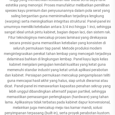
estetika yang menonjol. Proses manufaktur melibatkan pemilihan
spesies kayu premium dan penyusunannya dalam pola serat yang
saling bergantian guna meminimalkan terjadinya lengkung
(warping) serta meningkatkan integritas struktural. Panel-panel ini
umumnya memiliki ketebalan antara 3/4 inci hingga 1 inci, sehingga
sangat ideal untuk pintu kabinet, bagian depan laci, dan sistem rak.
Fitur teknologinya mencakup proses laminasi yang direkayasa
secara presisi guna memastikan ketebalan yang konsisten di
seluruh permukaan tiap panel. Metode produksi modern
mengintegrasikan perekat tahan lembap yang mencegah terjadinya
delaminasi bahkan di lingkungan lembap. Panel kayu lapis kelas
kabinet menjalani pengujian kendali kualitas yang ketat guna
memenuhi standar industri yang ketat untuk aplikasi perabotan
dan kabinet. Persiapan permukaan mencakup pengamplasan teliti
guna mencapai hasil akhir yang halus, siap untuk diwarnai atau
dicat. Panel-panel ini menawarkan kapasitas penahan sekrup yang
lebih unggul dibandingkan alternatif papan partikel, sehingga
memastikan pemasangan perlengkapan (hardware) yang tahan
lama. Aplikasinya tidak terbatas pada kabinet dapur konvensional,
melainkan juga mencakup meja rias kamar mandi, solusi
penyimpanan terpasang (built-in), serta proyek perabotan kustom.