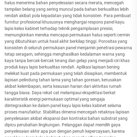
halus menerima bahan penyelesaian secara merata, mencegah
tampilan belang yang sering muncul pada bahan berkualitas lebih
rendah akibat pola kepadatan yang tidak konsisten. Para pembuat
furnitur profesional khususnya menghargai respons panel kayu
lapis kelas kabinet terhadap teknik pengamplasan presisi,
memungkinkan mereka mencapai permukaan halus seperti cermin
yang dibutuhkan untuk hasil akhir berkilap tinggi. Porositas yang
konsisten di seluruh permukaan panel menjamin penetrasi pewarna
tetap seragam, sehingga menghasilkan kedalaman warna yang
kaya tanpa bercak-bercak terang dan gelap yang menjadi ciri khas
produk kayu lapis berkualitas rendah. Aplikasi lapisan bening
melekat kuat pada permukaan yang telah disiapkan, membentuk
lapisan pelindung tahan lama yang tahan goresan, kerusakan
akibat kelembapan, serta keausan harian dari aktivitas rumah
tangga biasa. Daya rekat cat melampaui ekspektasi berkat
karakteristik energi permukaan optimal yang sengaja
diintegrasikan ke dalam panel kayu lapis kelas kabinet selama
proses manufaktur. Stabilitas dimensi mencegah retaknya lapisan
penyelesaian akibat ekspansi dan kontraksi bahan substrat yang
dipicu perubahan lingkungan. Pelanggan dapat memilih gaya
penyelesaian akhir apa pun dengan penuh kepercayaan, karena