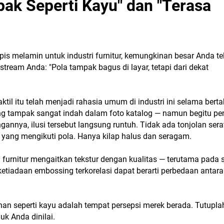
ak Seperti Kayu" dan "Terasa
s melamin untuk industri furnitur, kemungkinan besar Anda te
eam Anda: "Pola tampak bagus di layar, tetapi dari dekat
il itu telah menjadi rahasia umum di industri ini selama bert
g tampak sangat indah dalam foto katalog — namun begitu p
nnya, ilusi tersebut langsung runtuh. Tidak ada tonjolan sera
 yang mengikuti pola. Hanya kilap halus dan seragam.
li furnitur mengaitkan tekstur dengan kualitas — terutama pada
ketiadaan embossing terkorelasi dapat berarti perbedaan antara
han seperti kayu adalah tempat persepsi merek berada. Tutupla
k Anda dinilai.