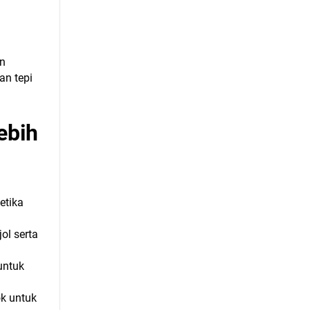
n
an
an tepi
ebih
etika
ol serta
untuk
ok untuk