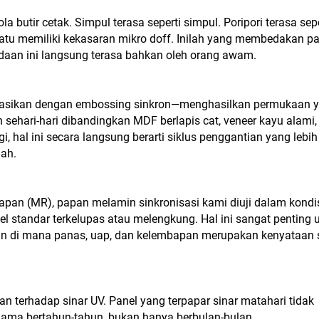
a butir cetak. Simpul terasa seperti simpul. Poripori terasa sepe
a batu memiliki kekasaran mikro doff. Inilah yang membedakan p
aan ini langsung terasa bahkan oleh orang awam.
nasikan dengan embossing sinkron—menghasilkan permukaan 
n sehari-hari dibandingkan MDF berlapis cat, veneer kayu alami,
ggi, hal ini secara langsung berarti siklus penggantian yang lebih
dah.
pan (MR), papan melamin sinkronisasi kami diuji dalam kondi
standar terkelupas atau melengkung. Hal ini sangat penting 
an di mana panas, uap, dan kelembapan merupakan kenyataan s
terhadap sinar UV. Panel yang terpapar sinar matahari tidak
ama bertahun-tahun, bukan hanya berbulan-bulan.