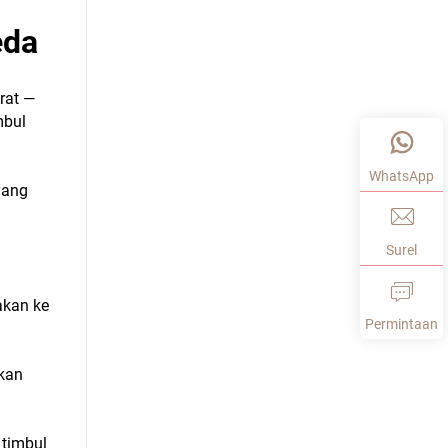
eda
rat —
mbul
WhatsApp
yang
Surel
akan ke
Permintaan
skan
 timbul