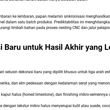
embaran ke lembaran, papan melamin sinkronisasi menghasilka
anel dalam satu batch produksi. Prediktabilitas ini menghilangk
ngurangi limbah bahan pada proses nesting CNC dan jalur pelapis
 Baru untuk Hasil Akhir yang L
 selusin dekorasi baru yang dipilih khusus untuk tiga arah est
merika, dan elm pedesaan dengan kedalaman serat yang menonj
u kapur halus (honed limestone), dan finishing mikro-semennya 
te dengan tekstur mikro halus menyerupai kulit atau suede, coc