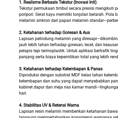
1. Realisme Berbasis Tekstur (Inovasi Inti)
Tekstur permukaan timbul secara presisi mengikuti pol
poripori. Serat kayu memiliki tonjolan berarah. Pol
melamin sinkron dari papan melamin standar—perbed
2. Ketahanan terhadap Goresan & Aus
Lapisan pelindung melamin yang diresapi—dikombi
jauh lebih tahan terhadap goresan, lecet, dan keausa
pelapis tepi termoplastik. Untuk aplikasi bertrafik tin
panjang serta biaya kepemilikan total yang lebih ren
3. Ketahanan terhadap Kelembapan & Panas
Diproduksi dengan substrat MDF kelas tahan kelemba
kelembapan dan suhu yang dapat menyebabkan panel 
kabinet dapur dan meja rias kamar mandi—lingkung
hari.
4. Stabilitas UV & Retensi Warna
Lapisan resin melamin memberikan ketahanan bawaan 
langsung mempertahankan konsistensi warnanya sel