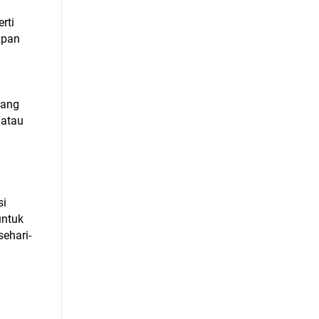
rti
apan
yang
 atau
si
untuk
ehari-