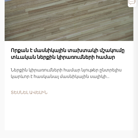
Որքան է մասնիկային տախտակի մշակումը
տևական ներքին կիրառումների համար
Ներքին կիրառումների համար նյութեր ընտրելիս
կարևոր է հասկանալ մասնիկային սալիկի
կայունության բնութագրերը՝ որպեսզի կայացվեն
հիմնավորված որոշումներ: Այս
ՏԵՍՆԵԼ ԱՎԵԼԻՆ
ճարտարապետական փայտանյութը մեծ
տարածում է ստացել բնակելի և առևտրային...