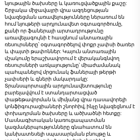
նյութային ծախսերը և կառուցվածքային քաշը:
Շրջակա միջավայրի վրա ազդեցության
նվազեցման առավելությունները ներառում են
հում նյութերի արդյունավետ օգտագործումը,
քանի որ ֆաներայի արտադրությունը
առավելագույնի է հասցնում անտառային
ռեսուրսները՝ օգտագործելով փոքր չափսի ծառեր
և փայտի թափոններ: Կայուն անտառային
մշակումը երաշխավորում է վերականգնվող
ռեսուրսների առկայությունը՝ միաժամանակ
պահպանելով մրցունակ ֆաներայի թերթի
չափսերի և գների մակարդակը:
Տրանսպորտային արդյունավետությունը
բարելավվում է ստանդարտացված
փաթեթավորման և միմյանց վրա դասավորելի
կոնֆիգուրացիաների շնորհիվ, ինչը նվազեցնում է
փոխադրման ծախսերը և ածխածնի հետքը:
Մասնագիտական կառուցապատման
կազմակերպությունները գնահատում են
կանխատեսելի սպասարկման բնույթը և