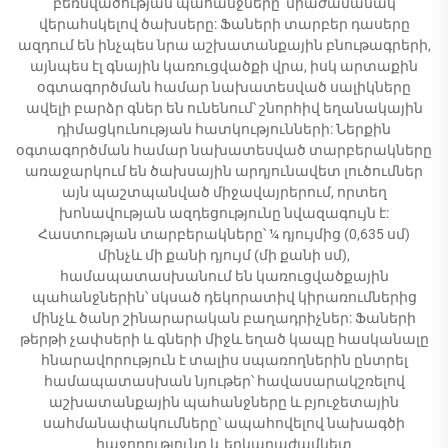
բեռնվածության պահանջները՝ միաժամանակ
վերահսկելով ծախսերը: Ֆաների տարբեր դասերը
ազդում են ինչպես նրա աշխատանքային բնութագրերի,
այնպես էլ գնային կառուցվածքի վրա, իսկ արտաքին
օգտագործման համար նախատեսված սալիկները
ավելի բարձր գներ են ունենում՝ շնորհիվ եղանակային
դիմացկունության հատկությունների: Ներքին
օգտագործման համար նախատեսված տարբերակները
առաջարկում են ծախսային արդյունավետ լուծումներ
այն պաշտպանված միջավայրերում, որտեղ
խոնավության ազդեցությունը նվազագույն է:
Հաստության տարբերակները՝ ¼ դյույմից (0,635 սմ)
մինչև մի քանի դյույմ (մի քանի սմ),
համապատասխանում են կառուցվածքային
պահանջներին՝ սկսած դեկորատիվ կիրառումներից
մինչև ծանր շինարարական բաղադրիչներ: Ֆաների
թերթի չափսերի և գների միջև եղած կապը հասկանալը
հնարավորություն է տալիս սպառողներին ընտրել
համապատասխան նյութեր՝ հավասարակշռելով
աշխատանքային պահանջները և բյուջետային
սահմանափակումները՝ ապահովելով նախագծի
հաջողությունը և երկարաժամկետ