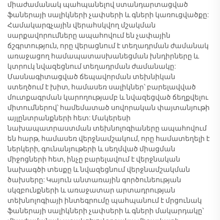
միաժամանակ պահպանելով ստանդարտացված
ֆաներայի սալիկների չափսերի և գների կառուցվածքը:
Համակարգչային վերահսկվող մշակման
սարքավորումները ապահովում են չափային
ճշգրտություն, որը վերացնում է տեղադրման ժամանակ
առաջացող համապատասխանեցման խնդիրները և
կտրուկ նվազեցնում տեղադրման ժամանակը:
Մասնագիտացված ճեպավորման տեխնիկան
ստեղծում է խիտ, համասեռ սալիկներ՝ բարելավված
մուտքագրման կարողությամբ և նվազեցված ճեղքվելու
միտումներով՝ համեմատած սովորական փայտանյութի
այլընտրանքների հետ: Մակերեսի
նախապատրաստման տեխնոլոգիաները ապահովում
են հարթ, համասեռ վերջնամշակում, որը համատեղելի է
ներկերի, գունանյութերի և սեղմված միացման
միջոցների հետ, ինչը բարելավում է վերջնական
նախագծի տեսքը և նվազեցնում վերջնամշակման
ծախսերը: Կայուն անտառային գործունեության
սկզբունքների և առաջատար արտադրության
տեխնոլոգիայի ինտեգրումը պահպանում է մրցունակ
ֆաներայի սալիկների չափսերի և գների մակարդակը՝