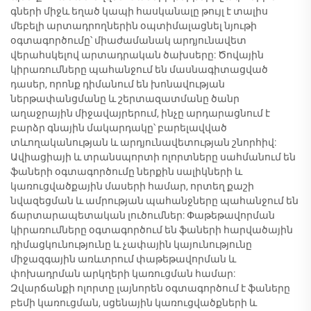
գների միջև եղած կապի հասկանալը թույլ է տալիս
մեբելի արտադրողներին օպտիմալացնել նյութի
օգտագործումը՝ միաժամանակ արդյունավետ
վերահսկելով արտադրական ծախսերը: Ծովային
կիրառումները պահանջում են մասնագիտացված
դասեր, որոնք դիմանում են խոնավության
ներթափանցմանը և շերտազատմանը ծանր
աղաջրային միջավայրերում, ինչը արդարացնում է
բարձր գնային մակարդակը՝ բարելավված
տևողականության և արդյունավետության շնորհիվ:
Ավիացիայի և տրանսպորտի ոլորտները սահմանում են
ֆաների օգտագործումը ներքին սալիկների և
կառուցվածքային մասերի համար, որտեղ քաշի
նվազեցման և ամրության պահանջները պահանջում են
ճարտարապետական լուծումներ: Փաթեթավորման
կիրառումները օգտագործում են ֆաների հարվածային
դիմացկունությունը և չափային կայունությունը
միջազգային առևտրում փաթեթավորման և
փոխադրման արկղերի կառուցման համար:
Զվարճանքի ոլորտը լայնորեն օգտագործում է ֆաները
բեմի կառուցման, սցենային կառուցվածքների և