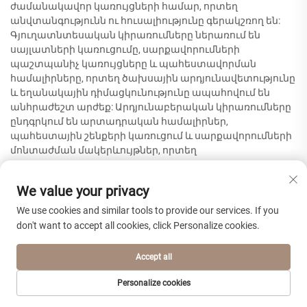
ժամանակավոր կառույցների համար, որտեղ
անվտանգությունն ու հուսալիությունը գերակշռող են:
Գյուղատնտեսական կիրառումները ներառում են
սայլատների կառուցումը, սարքավորումների
պաշտպանիչ կառույցները և պահեստավորման
համալիրները, որտեղ ծախսային արդյունավետությունը
և եղանակային դիմացկունությունը ապահովում են
անհրաժեշտ արժեք: Արդյունաբերական կիրառումները
ընդգրկում են արտադրական համալիրներ,
պահեստային շենքերի կառուցում և սարքավորումների
մոնտաժման մակերևույթներ, որտեղ
ստանդարտացված ֆաների թերթերի չափսերը և
գնային գործոնները հեշտացնում են նախագծի
We value your privacy
պլանավորումն ու իրականացումը: Հոբբիի և արվեստի
կիրառումները շահում են փոքր քանակներով
We use cookies and similar tools to provide our services. If you
մատակարարման և հաստատուն որակի
don't want to accept all cookies, click Personalize cookies.
առկայությունից, ինչը հնարավորություն է տալիս
կատարել ճշգրիտ աշխատանքներ և ստանալ
Accept all
մասնագիտական արդյունքներ: Կրթական
հաստատությունները օգտագործում են ֆաները
Personalize cookies
արհեստագործական դասերում, թատերական
ԷԼԵԿՏՐՈՆԱՅԻՆ
ԳԼԽԱՎՈՐ ԷՋ
ԱՊՐԱՆՔՆԵՐ
ՀԵՌ.