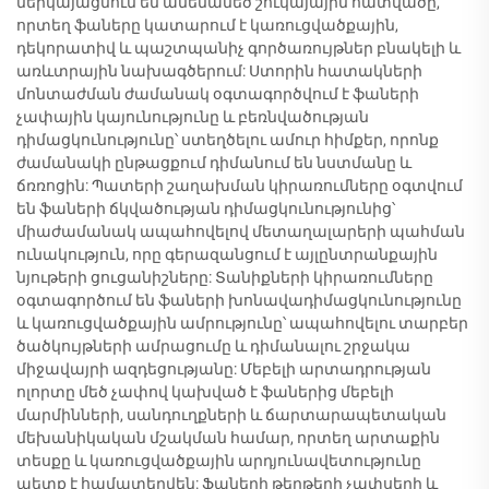
ներկայացնում են ամենամեծ շուկայային հատվածը,
որտեղ ֆաները կատարում է կառուցվածքային,
դեկորատիվ և պաշտպանիչ գործառույթներ բնակելի և
առևտրային նախագծերում: Ստորին հատակների
մոնտաժման ժամանակ օգտագործվում է ֆաների
չափային կայունությունը և բեռնվածության
դիմացկունությունը՝ ստեղծելու ամուր հիմքեր, որոնք
ժամանակի ընթացքում դիմանում են նստմանը և
ճռռոցին: Պատերի շաղախման կիրառումները օգտվում
են ֆաների ճկվածության դիմացկունությունից՝
միաժամանակ ապահովելով մետաղալարերի պահման
ունակություն, որը գերազանցում է այլընտրանքային
նյութերի ցուցանիշները: Տանիքների կիրառումները
օգտագործում են ֆաների խոնավադիմացկունությունը
և կառուցվածքային ամրությունը՝ ապահովելու տարբեր
ծածկույթների ամրացումը և դիմանալու շրջակա
միջավայրի ազդեցությանը: Մեբելի արտադրության
ոլորտը մեծ չափով կախված է ֆաներից մեբելի
մարմինների, սանդուղքների և ճարտարապետական
մեխանիկական մշակման համար, որտեղ արտաքին
տեսքը և կառուցվածքային արդյունավետությունը
պետք է համատեղվեն: Ֆաների թերթերի չափսերի և