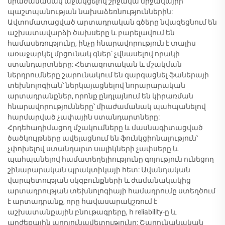
միաժամանակ աջակցելով շրջակա միջավայրի
պաշտպանության նախաձեռնություններին:
Ավտոմատացված արտադրական գծերը նվազեցնում են
աշխատավարձի ծախսերը և բարելավում են
համասեռությունը, ինչը հնարավորություն է տալիս
առաջարկել մրցունակ գներ՝ չվնասելով որակի
ստանդարտները: Հետազոտական և մշակման
ներդրումները շարունակում են զարգացնել ֆաներայի
տեխնոլոգիան՝ ներկայացնելով նորարարական
արտադրանքներ, որոնք ընդլայնում են կիրառման
հնարավորությունները՝ միաժամանակ պահպանելով
հարմարված չափային ստանդարտները:
Հրդեհադիմացող մշակումները և մասնագիտացված
ծածկույթները ավելացնում են ֆունկցիոնալություն՝
չփոխելով ստանդարտ սալիկների չափսերը և
պահպանելով համատեղելիությունը գոյություն ունեցող
շինարարական պրակտիկայի հետ: Ավանդական
վարպետության սկզբունքների և ժամանակակից
արտադրության տեխնոլոգիայի համադրումը ստեղծում
է արտադրանք, որը հավասարակշռում է
աշխատանքային բնութագրերը, հ reliability-ը և
արժեքային արդյունավետությունը: Շարունակական