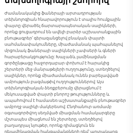
տեխնոլոգիայի շնորհիվ
Ժամանակակից ֆաներայի արտադրության
տեխնոլոգիան հնարավորություն է տալիս հումքային
փայտը վերածել ճարտարապետական սալիկների,
որոնք ցուցադրում են ավելի բարձր աշխատանքային
բնութագրեր՝ գերազանցելով բնական փայտի
սահմանափակումները, միաժամանակ պահպանելով
մրցունակ ֆաներայի սալիկների չափսերի և գների
հարաբերակցությունը: Խաչաձև լամինացման
գործընթացը հաջորդաբար փոխում է հարակից
շերտերի մեջ մանրաթելերի ուղղությունը, ստեղծելով
սալիկներ, որոնք միաժամանակ ունեն բարելավված
ամրություն բազմաթիվ ուղղություններով: Այս
տեխնոլոգիական ձեռքբերումը վերացնում է
մեկուսացված փայտի բնորոշ թուլությունները և
ապահովում է համասեռ աշխատանքային բնութագրեր
ամբողջ սալիկի մակերեսով: Ընդհանուր առմամբ
օգտագործվող սեղմված միացման համակարգերը
մշտապես միացնում են շերտերը, ստեղծելով
բաղադրյալ նյութեր, որոնք դիմացկուն են
դելամինացման հանգամանքների դեմ՝ արտակարգ