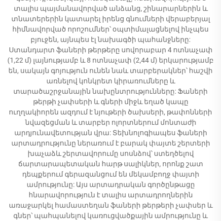
տալիս պայմանավորված անձանց, շինարարներին և
տնատերերին կատարել իրենց գնումների վերաբերյալ
հիմնավորված որոշումներ՝ օպտիմալացնելով ինչպես
բյուջեն, այնպես էլ նախագծի պահանջները:
Ստանդարտ ֆաների թերթերը սովորաբար 4 ոտնաչափ
(1,22 մ) լայնությամբ և 8 ոտնաչափ (2,44 մ) երկարությամբ
են, սակայն գոյություն ունեն նաև տարբերակներ՝ հաշվի
առնելով կոնկրետ կիրառումները և
տարածաշրջանային նախընտրությունները: Ֆաների
թերթի չափսերի և գների միջև եղած կապը
ուղղակիորեն ազդում է նյութերի ծախսերի, թափոնների
նվազեցման և տարբեր ոլորտներում մոնտաժի
արդյունավետության վրա: Տեխնոլոգիապես ֆաների
արտադրությունը ներառում է բարակ փայտե շերտերի
խաչաձև շերտավորումը սոսնձով՝ ստեղծելով
ճարտարապետական հարթ սալիկներ, որոնք շատ
դեպքերում գերազանցում են մեկամբողջ փայտի
ամրությունը: Այս արտադրական գործընթացը
հնարավորություն է տալիս արտադրողներին
առաջարկել համաստեղան ֆաների թերթերի չափսեր և
գներ՝ պահպանելով կառուցվածքային ամրությունը և