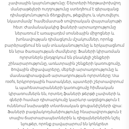
չափսային կայունությունը: Շերտերի հերթափոխվող
մանրաթելերի ուղղությունը ստեղծում է գերազանց
դիմացկունություն ճեղքվելու, թեքվելու և սկուռվելու
նկատմամբ՝ համեմատած սովորական փայտանյութի
հետ: Ժամանակակից ֆաների արտադրությունը
ներառում է առաջադեմ սոսնձային միջոցներ և
խոնավության դիմացկուն մշակումներ, որոնք
բարձրացնում են այն տևականությունը և երկարացնում
են նրա ծառայության ժամկետը: Ֆաների կիրառման
ոլորտներն ընդգրկում են բնակելի շենքերի
շինարարությունը, առևտրային շենքերի կառուցումը,
ծովային միջավայրերը, մեբելի արտադրությունը և
մասնագիտացված արտադրության ոլորտները: Սա
roofs, երկրորդային հատակներ, պատերի շերտավորում
և պահեստարանների կառուցումը հիմնական
կիրառումներն են, որտեղ ֆաների թերթի չափսերի և
գների համար դիտարկումը կարևոր ազդեցություն է
ունենում նախագծի տնտեսական ցուցանիշների վրա:
Ֆաների բազմակողմանիությունը հնարավորություն է
տալիս ճարտարապետներին և դիզայներներին նշել
նյութեր, որոնք բավարարում են կոնկրետ