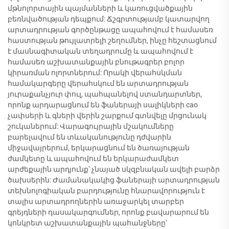
մթնոլորտային պայմանների և կառուցվածքային
բեռնվածության դեպքում: Ճշգրտությամբ կատարվող
արտադրության գործընթացը ապահովում է համասեռ
հաստության թույլատրելի շեղումներ, ինչը հեշտացնում
է մասնագիտական տեղադրումը և ապահովում է
համասեռ աշխատանքային բնութագրեր բոլոր
կիրառման ոլորտներում: Որակի վերահսկման
համակարգերը վերահսկում են արտադրության
յուրաքանչյուր փուլ, պահպանելով ստանդարտներ,
որոնք արդարացնում են ֆաներայի սալիկների cao
չափսերի և գների վերին շարքում գտնվելը մրցունակ
շուկաներում: Վարագույրային մշակումները
բարելավում են տևականությունը դժվարին
միջավայրերում, երկարացնում են ծառայության
ժամկետը և ապահովում են երկարաժամկետ
արժեքային արդյունք՝ չնայած սկզբնական ավելի բարձր
ծախսերին: Ժամանակակից ֆաներայի արտադրության
տեխնոլոգիական բարդությունը հնարավորություն է
տալիս արտադրողներին առաջարկել տարբեր
գրեյդների դասակարգումներ, որոնք բավարարում են
կոնկրետ աշխատանքային պահանջները՝