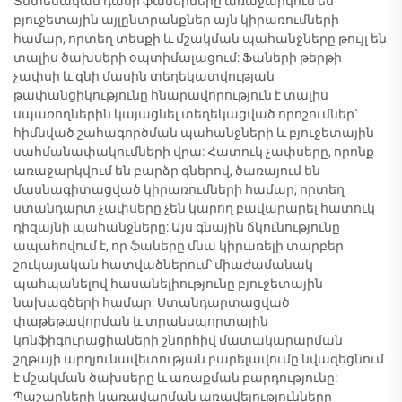
Տնտեսական դասի ֆաներները առաջարկում են
բյուջետային այլընտրանքներ այն կիրառումների
համար, որտեղ տեսքի և մշակման պահանջները թույլ են
տալիս ծախսերի օպտիմալացում: Ֆաների թերթի
չափսի և գնի մասին տեղեկատվության
թափանցիկությունը հնարավորություն է տալիս
սպառողներին կայացնել տեղեկացված որոշումներ՝
հիմնված շահագործման պահանջների և բյուջետային
սահմանափակումների վրա: Հատուկ չափսերը, որոնք
առաջարկվում են բարձր գներով, ծառայում են
մասնագիտացված կիրառումների համար, որտեղ
ստանդարտ չափսերը չեն կարող բավարարել հատուկ
դիզայնի պահանջները: Այս գնային ճկունությունը
ապահովում է, որ ֆաները մնա կիրառելի տարբեր
շուկայական հատվածներում՝ միաժամանակ
պահպանելով հասանելիությունը բյուջետային
նախագծերի համար: Ստանդարտացված
փաթեթավորման և տրանսպորտային
կոնֆիգուրացիաների շնորհիվ մատակարարման
շղթայի արդյունավետության բարելավումը նվազեցնում
է մշակման ծախսերը և առաքման բարդությունը:
Պաշարների կառավարման առավելությունները