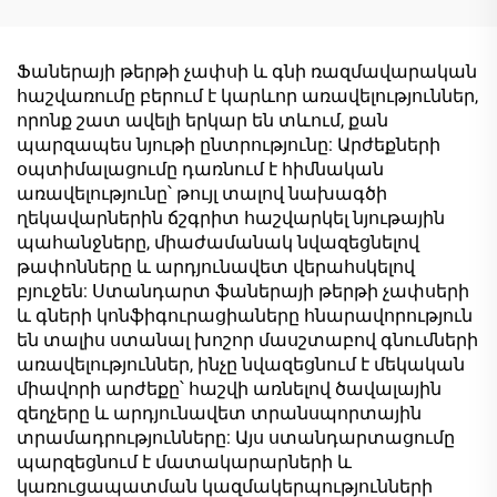
հաստություն՝ 16 մմ,
Իտալական խառը
բնական փայտե
յուղի վրա հիմնված
սերդերային
cauc վերջին մոդելի
Ֆաներայի թերթի չափսի և գնի ռազմավարական
մելամինային վեներ
թվային տպագրված
հաշվառումը բերում է կարևոր առավելություններ,
սանդղաձև
զարդանախշային
որոնք շատ ավելի երկար են տևում, քան
մետաղական
սալիկներ | Նույն գույնի
պարզապես նյութի ընտրությունը: Արժեքների
կառուցվածքի համար
եզրաշերտեր |
օպտիմալացումը դառնում է հիմնական
Ներկման առանց լաքս
առավելությունը՝ թույլ տալով նախագծի
մեբելի սալիկների
ղեկավարներին ճշգրիտ հաշվարկել նյութային
հավաքածու
պահանջները, միաժամանակ նվազեցնելով
թափոնները և արդյունավետ վերահսկելով
բյուջեն: Ստանդարտ ֆաներայի թերթի չափսերի
և գների կոնֆիգուրացիաները հնարավորություն
են տալիս ստանալ խոշոր մասշտաբով գնումների
առավելություններ, ինչը նվազեցնում է մեկական
միավորի արժեքը՝ հաշվի առնելով ծավալային
զեղչերը և արդյունավետ տրանսպորտային
տրամադրությունները: Այս ստանդարտացումը
պարզեցնում է մատակարարների և
կառուցապատման կազմակերպությունների