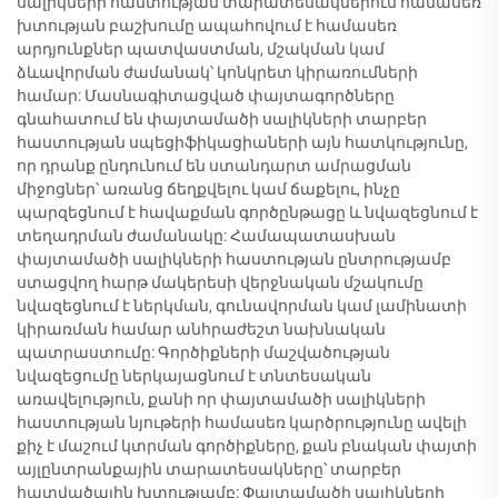
սալիկների հաստության տարատեսակներում համասեռ
խտության բաշխումը ապահովում է համասեռ
արդյունքներ պատվաստման, մշակման կամ
ձևավորման ժամանակ՝ կոնկրետ կիրառումների
համար: Մասնագիտացված փայտագործները
գնահատում են փայտամածի սալիկների տարբեր
հաստության սպեցիֆիկացիաների այն հատկությունը,
որ դրանք ընդունում են ստանդարտ ամրացման
միջոցներ՝ առանց ճեղքվելու կամ ճաքելու, ինչը
պարզեցնում է հավաքման գործընթացը և նվազեցնում է
տեղադրման ժամանակը: Համապատասխան
փայտամածի սալիկների հաստության ընտրությամբ
ստացվող հարթ մակերեսի վերջնական մշակումը
նվազեցնում է ներկման, գունավորման կամ լամինատի
կիրառման համար անհրաժեշտ նախնական
պատրաստումը: Գործիքների մաշվածության
նվազեցումը ներկայացնում է տնտեսական
առավելություն, քանի որ փայտամածի սալիկների
հաստության նյութերի համասեռ կարծրությունը ավելի
քիչ է մաշում կտրման գործիքները, քան բնական փայտի
այլընտրանքային տարատեսակները՝ տարբեր
հատվածային խտությամբ: Փայտամածի սալիկների