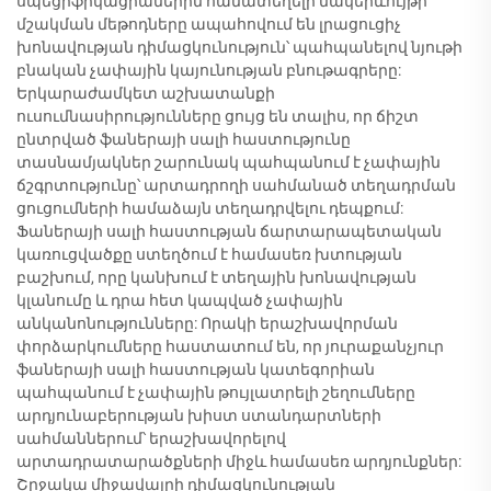
սպեցիֆիկացիաներին համատեղելի մակերևույթի
մշակման մեթոդները ապահովում են լրացուցիչ
խոնավության դիմացկունություն՝ պահպանելով նյութի
բնական չափային կայունության բնութագրերը:
Երկարաժամկետ աշխատանքի
ուսումնասիրությունները ցույց են տալիս, որ ճիշտ
ընտրված ֆաներայի սալի հաստությունը
տասնամյակներ շարունակ պահպանում է չափային
ճշգրտությունը՝ արտադրողի սահմանած տեղադրման
ցուցումների համաձայն տեղադրվելու դեպքում:
Ֆաներայի սալի հաստության ճարտարապետական
կառուցվածքը ստեղծում է համասեռ խտության
բաշխում, որը կանխում է տեղային խոնավության
կլանումը և դրա հետ կապված չափային
անկանոնությունները: Որակի երաշխավորման
փորձարկումները հաստատում են, որ յուրաքանչյուր
ֆաներայի սալի հաստության կատեգորիան
պահպանում է չափային թույլատրելի շեղումները
արդյունաբերության խիստ ստանդարտների
սահմաններում՝ երաշխավորելով
արտադրատարածքների միջև համասեռ արդյունքներ:
Շրջակա միջավայրի դիմացկունության