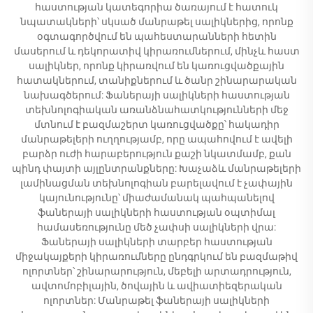
հաստության կատեգորիա ծառայում է հատուկ
նպատակների՝ սկսած մանրաթել սալիկներից, որոնք
օգտագործվում են պահեստարանների հետին
մասերում և դեկորատիվ կիրառումներում, մինչև հաստ
սալիկներ, որոնք կիրառվում են կառուցվածքային
հատակներում, տանիքներում և ծանր շինարարական
նախագծերում: Ֆաներայի սալիկների հաստության
տեխնոլոգիական առանձնահատկությունների մեջ
մտնում է բազմաշերտ կառուցվածքը՝ հակադիր
մանրաթելերի ուղղությամբ, որը ապահովում է ավելի
բարձր ուժի հարաբերություն քաշի նկատմամբ, քան
պինդ փայտի այլընտրանքները: Խաչաձև մանրաթելերի
լամինացման տեխնոլոգիան բարելավում է չափային
կայունությունը՝ միաժամանակ պահպանելով
ֆաներայի սալիկների հաստության օպտիմալ
համասեռությունը մեծ չափսի սալիկների վրա:
Ֆաներայի սալիկների տարբեր հաստության
միջակայքերի կիրառումները ընդգրկում են բազմաթիվ
ոլորտներ՝ շինարարություն, մեբելի արտադրություն,
ավտոմոբիլային, ծովային և ավիատիեզերական
ոլորտներ: Մանրաթել ֆաներայի սալիկների