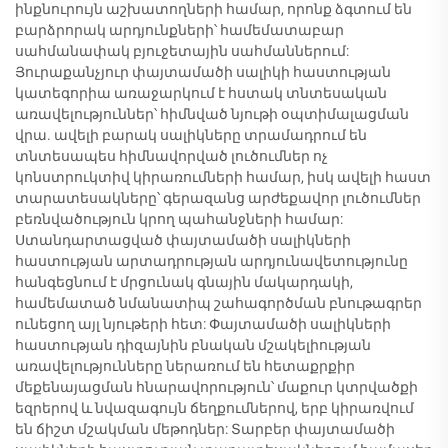
ինքնուրույն աշխատողների համար, որոնք ձգտում են
բարձրորակ արդյունքների՝ համեմատաբար
սահմանափակ բյուջետային սահմաններում:
Յուրաքանչյուր փայտամածի սալիկի հաստության
կատեգորիա առաջարկում է հստակ տնտեսական
առավելություններ՝ հիմնված նյութի օպտիմալացման
վրա. ավելի բարակ սալիկները տրամադրում են
տնտեսապես հիմնավորված լուծումներ ոչ
կոնստրուկտիվ կիրառումների համար, իսկ ավելի հաստ
տարատեսակները՝ գերազանց արժեքավոր լուծումներ
բեռնվածություն կրող պահանջների համար:
Ստանդարտացված փայտամածի սալիկների
հաստության արտադրության արդյունավետությունը
հանգեցնում է մրցունակ գնային մակարդակի,
համեմատած նմանատիպ շահագործման բնութագրեր
ունեցող այլ նյութերի հետ: Փայտամածի սալիկների
հաստության դիզայնին բնական մշակելիության
առավելությունները ներառում են հետաքրքիր
մեքենայացման հնարավորություն՝ մաքուր կտրվածքի
եզրերով և նվազագույն ճեղքումներով, երբ կիրառվում
են ճիշտ մշակման մեթոդներ: Տարբեր փայտամածի