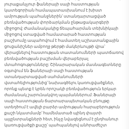
յուրաքանչյուր ֆաներայի սալի հաստության
կատեգորիան համապատասխանում է խիստ
ամրության պահանջներին՝ ստանդարտացված
բեռնվածության փորձարկման ընթացակարգերի
միջոցով: Ժամանակակից ճեպահարման տեխնիկայի
միջոցով ստացված համատարած հաստության
բաշխումը ապահովում է համատեղ աշխատանքային
ցուցանիշներ ամբողջ թերթի մակերևույթի վրա՝
վերացնելով հաստության տատանումների պատճառով
բեռնվածության բաշխման վերաբերյալ
մտահոգությունները: Շինարարական մասնագետները
օգտվում են ֆաներայի սալի հաստության
ստանդարտացված սահմանումների
վստահելիությունից՝ նախագծելու կառուցվածքներ,
որոնք պետք է կրեն որոշակի բեռնվածություն երկար
ժամանակ շարունակվող պայմաններում: Ֆաներայի
սալի հաստության ճարտարապետական բնույթը
ստեղծում է ավելի բարձր ամրության հարաբերություն
քաշի նկատմամբ՝ համեմատած պինդ փայտի
այլընտրանքների հետ, ինչը նվազեցնում է ընդհանուր
կառուցվածքի քաշը՝ պահպանելով անհրաժեշտ