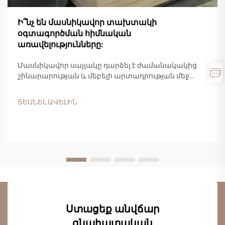
Ի՞նչ են մասնիկավոր տախտակի
օգտագործման հիմնական
առավելությունները:
Մասնիկավոր սայլակը դարձել է ժամանակակից
շինարարության և մեբելի արտադրության մեջ
ամենահաճախակի օգտագործվող և արժեքավոր
ճարտարապետական փայտե արտադրանքներից
ՏԵՍՆԵԼ ԱՎԵԼԻՆ
մեկը: Այս բաղադրյալ նյութը, որը պատրաստված է
փայտի կտորներից, սղոցարանային
մնացորդներից և սինթետիկ սմոլային
կապակցիչներից, առաջարկում է...
Ստացեք անվճար
գնահատական