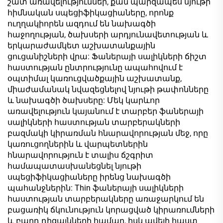
շատ առավելություններ, քան պարզապես նյութի
մետաղական
պոետիկ
հիմնական սպեցիֆիկացիաները, որոնք
կառուցվածքի և
մետաղագույն շարքը՝
ուղղակիորեն ազդում են նախագծի
խոհանոցի համար
MDF-ի,
հաջողության, ծախսերի արդյունավետության և
չипատախտակի,
երկարաժամկետ աշխատանքային
մասնիկային
ցուցանիշների վրա: Ֆաներայի սալիկների ճիշտ
տախտակի,
հաստության ընտրությունը ապահովում է
ֆաներայի և
օպտիմալ կառուցվածքային աշխատանք,
բլոկտախտակի
միաժամանակ նվազեցնելով նյութի թափոնները
համար
և նախագծի ծախսերը: Մեկ կարևոր
առավելություն կայանում է տարբեր ֆաներայի
սալիկների հաստության տարբերակների
բազմակի կիրառման հնարավորության մեջ, որը
կառուցողներին և վարպետներին
հնարավորություն է տալիս ճշգրիտ
համապատասխանեցնել նյութի
սպեցիֆիկացիաները իրենց նախագծի
պահանջներին: Thin ֆաներայի սալիկների
հաստության տարբերակները առաջարկում են
բացառիկ ճկունություն կորացված կիրառումների
և բարդ դիզայնների համար, իսկ ավելի հաստ