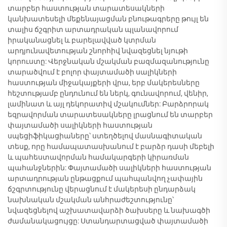
տարբեր հաստության տարատեսակների
կանխատեսելի մեքենայացման բնութագրերը թույլ են
տալիս ճշգրիտ արտադրական պլանավորում
իրականացնել և բարելավված կտրման
արդյունավետության շնորհիվ նվազեցնել նյութի
կորուստը: Վերջնական մշակման բազմազանությունը
տարածվում է բոլոր փայտամածի սալիկների
հաստության միջակայքերի վրա, երբ մակերեսները
հեշտությամբ ընդունում են ներկ, գունավորում, վենիր,
լամինատ և այլ դեկորատիվ մշակումներ: Բարձրորակ
եզրավորման տարատեսակները լրացնում են տարբեր
փայտամածի սալիկների հաստության
սպեցիֆիկացիաները՝ ստեղծելով մասնագիտական
տեսք, որը համապատասխանում է բարձր դասի մեբելի
և պահեստավորման համակարգերի կիրառման
պահանջներին: Փայտամածի սալիկների հաստության
արտադրության ընթացքում պահպանվող չափային
ճշգրտությունը վերացնում է մակերեսի ընդարձակ
նախնական մշակման անհրաժեշտությունը՝
նվազեցնելով աշխատավարձի ծախսերը և նախագծի
ժամանակացույցը: Ստանդարտացված փայտամածի