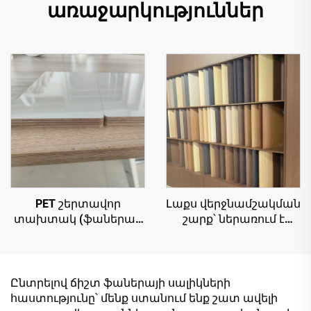
առաջարկություններ
PET շերտավոր
Լաքս վերջնամշակման
տախտակ (ֆաներա)՝
շարք՝ ներառում է
1220×2440 մմ,
քարի մակերեսի
հաստություն՝ 9 մմ, 18
շարքը, փայտի
մմ, PET թաղանթ՝ 0,2
մակերեսի շարքը,
մմ, բարձր փայլուն և
համաժամանակյա
Ընտրելով ճիշտ ֆաներայի սալիկների
մատե մակերես
փայտի մակերեսի
հաստությունը՝ մենք ստանում ենք շատ ավելի
սանդղաձև
շարքը և արևելյան