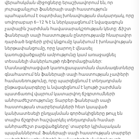
վերահսկման միջոցները երաշխավորում են, որ
յուրաքանչյուր ֆաներայի սալի հաստություն
պահպանում է օպտիմալ խոնավության մակարդակ, որը
սովորաբար 6–12 % է և ներկայացնում է նվազագույն
չափային շարժման հավասարակշռության կետը: Ճիշտ
ֆաներայի սալի հաստության ընտրությամբ հնարավոր
դարձած եզրերի լրիվ կնքումը կանխում է խոնավության
ներթափանցումը, որը կարող է վնասել
կառուցվածքային ամրությունը կամ առաջացնել
տեսանելի մակերևույթի դեֆորմացիաներ:
Մասնագիտացված կառուցապատման մասնագետները
գնահատում են ֆաներայի սալի հաստության չափերի
համասեռությունը, որը պարզեցնում է տեղադրման
ընթացակարգերը և նվազեցնում է նյութի շարժման
պատճառով վայրում կատարվող ճշգրտումների
անհրաժեշտությունը: Տարբեր ֆաներայի սալի
հաստության տարբերակների հետ կապված
կանխատեսելի ընդլայնման գործակիցները թույլ են
տալիս ճշգրիտ հաշվարկել տեղադրման համար
անհրաժեշտ բացվածքները՝ տարբեր կլիմայական
պայմաններում: Ֆաներայի սալի հաստության տարբեր