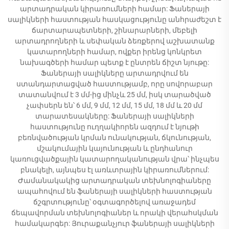
արտադրական կիրառումների համար: Ֆաներայի
սալիկների հաստության հասկացությունը անհրաժեշտ է
ճարտարապետների, շինարարների, մեբելի
արտադրողների և սեփական ձեռքերով աշխատանք
կատարողների համար, ովքեր իրենց կոնկրետ
նախագծերի համար պետք է ընտրեն ճիշտ նյութը:
Ֆաներայի սալիկները արտադրվում են
ստանդարտացված հաստությամբ, որը սովորաբար
տատանվում է 3 մմ-ից մինչև 25 մմ, իսկ տարածված
չափսերն են՝ 6 մմ, 9 մմ, 12 մմ, 15 մմ, 18 մմ և 20 մմ
տարատեսակները: Ֆաներայի սալիկների
հաստությունը ուղղակիորեն ազդում է նյութի
բեռնվածության կրման ունակության, ճկունության,
մշակումային կայունության և ընդհանուր
կառուցվածքային կատարողականության վրա՝ ինչպես
բնակելի, այնպես էլ առևտրային կիրառումներում:
Ժամանակակից արտադրական տեխնոլոգիաները
ապահովում են ֆաներայի սալիկների հաստության
ճշգրտությունը՝ օգտագործելով առաջադեմ
ճեպավորման տեխնոլոգիաներ և որակի վերահսկման
համակարգեր: Յուրաքանչյուր ֆաներայի սալիկների