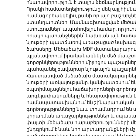
հնարավորություն է տալիս ձեռնարկությ
համար
Որակի համատեղելիությունը մեկ այլ հ
համագործակցելիս, քանի որ այդ բաշխի
ստանդարտներ: Մասնագիտացված մեծածախ 
ստուգումներ՝ ապահովելու համար, որ յո
որակի պահանջներին՝ նախքան այն հաճա
նյութերի պատճառով առաջացած նախագծե
ծախսերը: Մեծածախ MDF մատակարարումն
պլանավորում իրականացնել և մեծ մասշտ
գործընկերությունների միջոցով պաշարնե
պահպանել բավարար նյութային պաշարներ
Հաստատված մեծածախ մատակարարները օ
նյութերի առկայությանը, կանխատեսում 
օպտիմալացնելու հաճախորդների գործողո
արգելափակումները և հնարավորություն 
համապատասխանում են շինարարական 
գործողությունները նաև տրամադրում են 
կիրառման առաջարկություններ և սպասար
փայտի մեծածախ հարաբերությունների մեջ
ընդգրկում է նաև նոր արտադրանքների 
հաճախորդները հաճախ ստանում են նոր ա