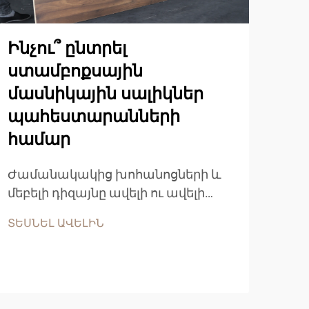
Ինչու՞ ընտրել
ստամբոքսային
մասնիկային սալիկներ
պահեստարանների
Ին
համար
է 
մա
Ժամանակակից խոհանոցների և
մեբելի դիզայնը ավելի ու ավելի
Ժամ
շատ է հիմնված
արտ
ՏԵՍՆԵԼ ԱՎԵԼԻՆ
ճարտարագիտական
շատ
փայտանյութի արտադրանքների
ՏԵՍ
միա
վրա, որոնք ապահովում են
կայ
բացառիկ արդյունավետություն,
գեղ
մշակումային կայունություն և