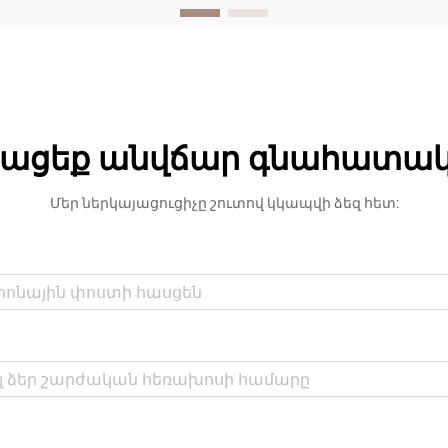
արտադրության և ներքին
ձևավորման կիրառումներում
անհրաժեշտ նյութ: Այս
ճարտարապետական
փայտանյութը, որը ստացվում է
փայտի կտորներից,
ացեք անվճար գնահատա
սղոցարանների մնացորդներից...
Մեր ներկայացուցիչը շուտով կկապվի ձեզ հետ: