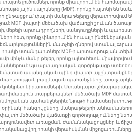
ն փայտե լուծումներ, որոնք միավորում են հարմար
նրաթելային սալիկները (MDF), որոնք հայտնի են նա
րի ընթացքում փայտի մանրաթելերը վերափոխվում են
ում: MDF փայտի մեծածախ վաճառքի շուկան ծառայո
ի, մեբելի արտադրողների, սանդուղքների և պահե
րի հետ, որոնք փնտրում են հուսալի ինժեներակա
ձեռնարկություններին մատչելի գներով ստանալ caրա
որակի ստանդարտներ: MDF-ի արտադրության տեխնոլ
 մինչև մանր թելեր, որոնք այնուհետև միավորվում 
աններում: Այս արտադրական գործընթացը ստեղծում 
համեմատած ավանդական պինդ փայտի այլընտրանքնե
յունաբերության բազմազան պահանջները, առաջարկելո
ծ կոնկրետ կիրառումների: Ստանդարտ շինարարական 
դեհադիմացկուն տարբերակներ՝ մեծածախ MDF մատ
նմիջական պահանջներին: Նյութի համասեռ խտությո
րինակ՝ հանգույցները, մանրաթելերի անհամասեռու
փայտի մեծածախ վաճառքի գործողությունները ներ
 արդյունավետ առաքման ժամանակացույցներ և ճիշտ
րականացվող որակի վերահսկման միջոցառումները ե