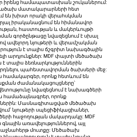
ներ իրենց համապատասխան շուկաներում:
մեծածախ մատակարարների հետ
մ են խիստ որակի վերահսկման
րյալ իրականացնում են հիմանավոր
ւթյան, հաստության և մակերևույթի
ան գործընթացը նվազեցնում է սխալ
 ավելորդ նյութերի և վերամշակման
ւթյուն է տալիս ճշգրիտ նախագծային
լի արդյունքներ: MDF փայտի մեծածախ
 է տալիս ձեռնարկություններին
երդնելու պահեստավորման ծախսերի մեջ:
ամակարգեր, որոնք հետևում են
ռաքման ժամանակացույցները՝
ետությունը նվազեցնում է նախագծերի
ն համաձայնագրեր, որոնք
ներին: Մասնագիտացված մեծածախ
ում՝ նյութերի սպեցիֆիկացիաներ,
ծերի հաջողության մակարդակը: MDF
նային առավելություններով, այլ
ռաջնահերթ մուտքը: Մեծածախ
հնարավորություն է տալիս նրանց