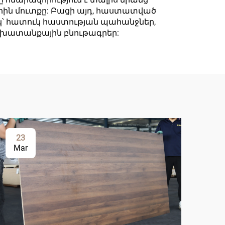
երին մուտքը: Բացի այդ, հաստատված
ակ՝ հատուկ հաստության պահանջներ,
խատանքային բնութագրեր:
23
0
Mar
Ap