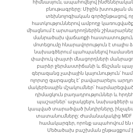
հիմնասյուն, ապահովելով ինժեներակա
բնութագրերը: Միջին խտության մա
տեխնոլոգիական գործընթացով, ո
հատկություններով ամբողջ կառուցվածք
միացնում է արտադրողներին շինարարներ
մանրածախ վաճառքի հաստատություննե
մոտեցումը հնարավորություն է տալիս 
նախագծերում պահպանելով համասեռ 
փափուկ փայտի մնացորդների մանրացումը
բարձր ջերմաստիճանի և ճնշման պայմ
գերազանց չափային կայունություն՝ 
ոլորտը զարգացել է՝ բավարարելու արդ
մակերեսային մշակումներ՝ հարմարեցվա
դիմացկուն բաղադրություններ և հր
պաշարներ՝ աջակցելու նախագծերի ա
կապված տարածված խնդիրները, ինչպես օ
տատանումները: Ժամանակակից MDF 
համակարգեր, որոնք ապահովում են
Մեծածախ բաշխման ընթացքում ի