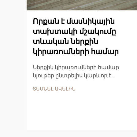
Որքան է մասնիկային
տախտակի մշակումը
տևական ներքին
կիրառումների համար
Ներքին կիրառումների համար
նյութեր ընտրելիս կարևոր է
հասկանալ մասնիկային սալիկի
ՏԵՍՆԵԼ ԱՎԵԼԻՆ
կայունության բնութագրերը՝
որպեսզի կայացվեն հիմնավորված
որոշումներ: Այս
ճարտարապետական
փայտանյութը մեծ տարածում է
ստացել բնակելի և առևտրային...