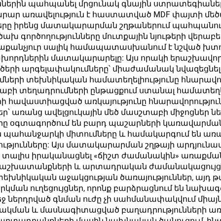
ուններին պահպանել մրցունակ գնային ստրատեգիա
իմնարար առավելություն է հաստատված MDF փայտի 
չները իրենց մատակարարման շղթաներում պահպանու
գործողությունները մուտքային նյութերի վերաբե
ւրաքանչյուր սալիկ համապատասխանում է նշված խտո
խորդներին մատակարարելը: Այս որակի երաշխավորմ
րի արգելափակումները՝ միաժամանակ նվազեցնելով
երի տեխնիկական համատեղելիությունը հնարավորո
աբի տեղադրումների ընթացքում ստանալ համատեղե
րի հավաստիացված առկայությունը հնարավորություն
՝ առանց ավելցուկային մեծ մասշտաբի միջոցներ ն
գտագործում են բարդ պաշարների կառավարման հ
են պահանջարկի միտումները և համակարգում են ա
ւթյունները: Այս մատակարարման շղթայի արդյունավ
է տալիս իրականացնել «ճիշտ ժամանակին» առաքմա
աշխատանքների և արտադրական ժամանակացույց
տեխնիկական աջակցության ծառայություններ, այդ թվ
կման ուղեցույցներ, որոնք բարձրացնում են նախագ
 ներդրված գնման ուժը չի սահմանափակվում միայն գ
մշակման և մասնագիտացված բաղադրությունների ա
րտադրանքների մասին նախնական ծանուցում, ինչը 