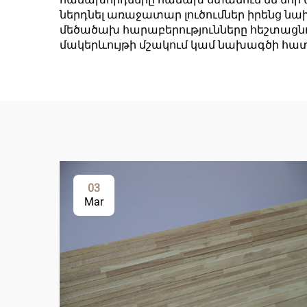
ներդնել առաջատար լուծումներ իրենց նա
մեծածախ հարաբերությունները հեշտացնու
մակերևույթի մշակում կամ նախագծի հ
03
Mar