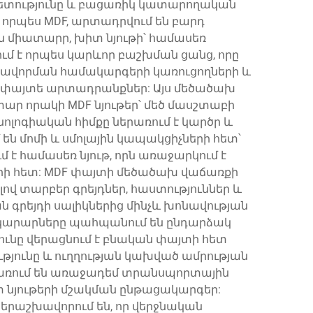
ավետությունը և բացառիկ կատարողական
և որպես MDF, արտադրվում են բարդ
 միատարր, խիտ նյութի՝ համասեռ
ւմ է որպես կարևոր բաշխման ցանց, որը
ստավորման համակարգերի կառուցողների և
ն փայտե արտադրանքներ: Այս մեծածախ
տար որակի MDF նյութեր՝ մեծ մասշտաբի
ոգիական հիմքը ներառում է կարծր և
են մոմի և սմոլային կապակցիչների հետ՝
է համասեռ նյութ, որն առաջարկում է
րի հետ: MDF փայտի մեծածախ վաճառքի
վ տարբեր գրեյդներ, հաստություններ և
գրեյդի սալիկներից մինչև խոնավության
ակարարները պահպանում են ընդարձակ
ւնը վերացնում է բնական փայտի հետ
թյունը և ուղղության կախված ամրության
առում են առաջադեմ տրանսպորտային
 նյութերի մշակման ընթացակարգեր:
րաշխավորում են, որ վերջնական