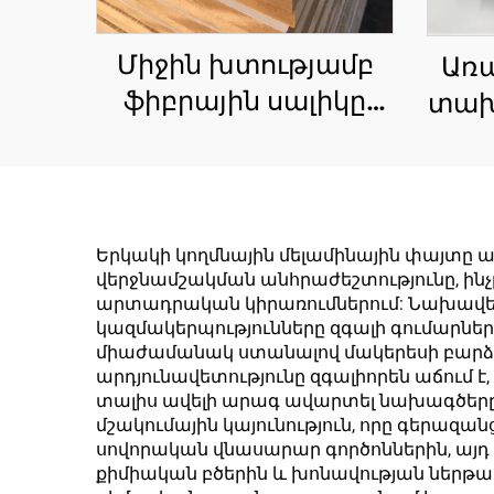
Միջին խտությամբ
Առա
ֆիբրային սալիկը
տախ
(MDF) շինարարական
և մեբելային
հաս
վահանակների,
կամ
ինչպես նաև
(
Երկակի կողմնային մելամինային փայտը ա
փաթեթավորման
վերջնամշակման անհրաժեշտությունը, ի
փ
արտադրական կիրառումներում: Նախավեր
սալիկների համար
կազմակերպությունները զգալի գումարներ
պատրաստված
միաժամանակ ստանալով մակերեսի բարձր 
ս
արդյունավետությունը զգալիորեն աճում է
ճարտարապետական
մ
տալիս ավելի արագ ավարտել նախագծերը 
փայտե արտադրանք
մշակումային կայունություն, որը գերազա
սովորական վնասարար գործոններին, այ
է, որը ստացվում է
քիմիական բծերին և խոնավության ներթափ