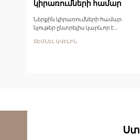
կիրառումների համար
Ներքին կիրառումների համար
նյութեր ընտրելիս կարևոր է
հասկանալ մասնիկային սալիկի
ՏԵՍՆԵԼ ԱՎԵԼԻՆ
կայունության բնութագրերը՝
որպեսզի կայացվեն հիմնավորված
որոշումներ: Այս
ճարտարապետական
փայտանյութը մեծ տարածում է
ստացել բնակելի և առևտրային...
Ստ