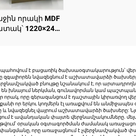
ջին որակի MDF
տակ՝ 1220×2440
մմ չափսերով,
տությունը՝ 9 մմ
 18 մմ, PET ֆիլմ
0,2 մմ), բարձր
պահովում է բացառիկ ծախսաօգտակարություն՝ վերաց
նչը զգալիորեն նվազեցնում է աշխատավարձի ծախս
այլուն և մատե
ջնամշակված բնույթը նշանակում է, որ արտադրող
մակերես
 են խնայում ներկման, գունավորման կամ պաշտպան
որակ, որը գերազանցում է դաշտային կիրառվող վե
անդղակային
, քանի որ երկու կողմերն էլ առաքվում են անմիջապե
ասերի համար
և նվազեցնել վայրում աշխատավարձի ծախսերը: Նյ
նցում է ավանդական փայտե վերջնամշակումները. մել
դ թվում՝ օրական օգտագործման ժամանակ առաջացող
անցմանը, որը առաջացնում է չվերջնամշակված փայ