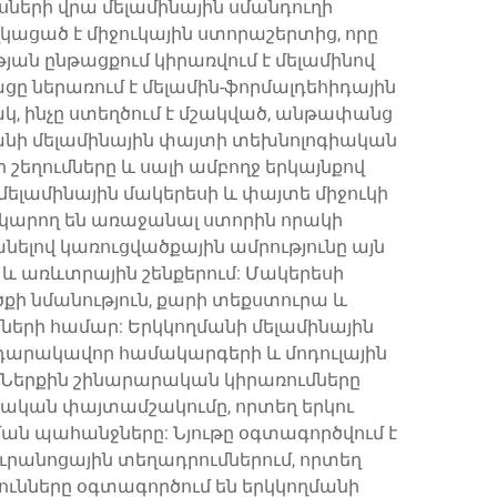
սների վրա մելամինային սմանդուղի
ացած է միջուկային ստորաշերտից, որը
ան ընթացքում կիրառվում է մելամինով
ներառում է մելամին-ֆորմալդեհիդային
, ինչը ստեղծում է մշակված, անթափանց
մանի մելամինային փայտի տեխնոլոգիական
շեղումները և սալի ամբողջ երկայնքով
ելամինային մակերեսի և փայտե միջուկի
նք կարող են առաջանալ ստորին որակի
նելով կառուցվածքային ամրությունը այն
և առևտրային շենքերում: Մակերեսի
քի նմանություն, քարի տեքստուրա և
մների համար: Երկկողմանի մելամինային
, դարակավոր համակարգերի և մոդուլային
: Ներքին շինարարական կիրառումները
կան փայտամշակումը, որտեղ երկու
ան պահանջները: Նյութը օգտագործվում է
ուրանոցային տեղադրումներում, որտեղ
ւնները օգտագործում են երկկողմանի