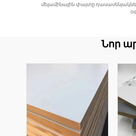
մելամինային փայտը դասասենյակնե
օ
Նոր ա