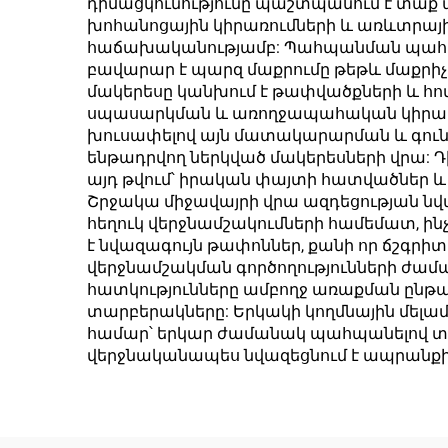
փայտի կամ այլ
դիմացկունությունը պաշտպանում է տաք ա
խոհանոցային կիրառումների և առևտրային
բուսական
հաճախականությամբ: Պահպանման պահանջ
մանրաթելերից
բավարար է պարզ մաքրումը թեթև մաքրիչ 
մակերեսը կանխում է թափվածքների և հո
սպասարկման և առողջապահական կիրառում
խուսափելով այն մատակարարման և գունայ
ենթադրվող ներկված մակերեսների վրա: Դիզ
այդ թվում՝ իրական փայտի հատվածներ և
Շրջակա միջավայրի վրա ազդեցության նվ
հեղուկ վերջնամշակումների համեմատ, ին
է նվազագույն թափոններ, քանի որ ճշգրիտ 
վերջնամշակման գործողությունների ժամ
հատկությունները ամբողջ առաքման ըն
տարբերակները: Երկակի կողմնային մելա
համար՝ երկար ժամանակ պահպանելով տես
վերջնականապես նվազեցնում է ապրանքի 