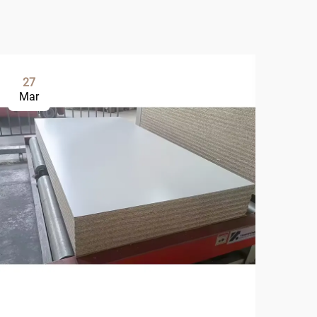
27
0
Mar
Ap