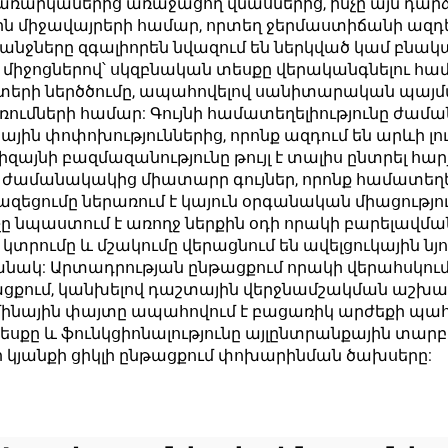
ռարկաներից առաջացող վնասներից, ինչը այն դարձն
 միջավայրերի համար, որտեղ ջերմաստիճանի ազդեց
ները զգալիորեն նվազում են ներկված կամ բնակ
միջոցներով՝ սկզբնական տեսքը վերականգնելու համ
տերի ներծծումը, ապահովելով սանիտարական պայմա
ների համար: Գույնի համատեղելիությունը ժամանակ
ին փոփոխություններից, որոնք ազդում են արևի լո
այնի բազմազանությունը թույլ է տալիս ընտրել հարյ
 ժամանակակից միատարր գույներ, որոնք համատեղել
ազեցումը ներառում է կայուն օրգանական միացությ
չը նպաստում է առողջ ներքին օդի որակի բարելավմ
կտրումը և մշակումը վերացնում են ավելցուկային նյ
անակ: Արտադրության ընթացքում որակի վերահսկու
թացքում, կանխելով դաշտային վերջնամշակման ա
մինային փայտը ապահովում է բացառիկ արժեքի պահ
քը և ֆունկցիոնալությունը այլընտրանքային տարբ
կյանքի ցիկլի ընթացքում փոխարինման ծախսերը: