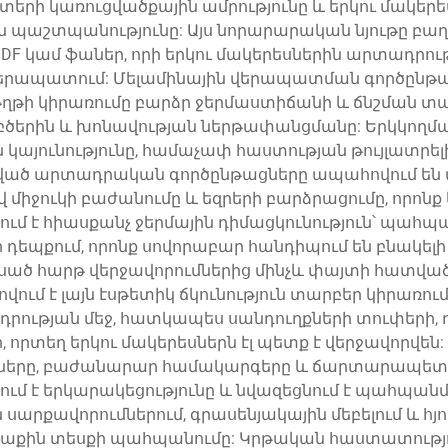
տերի կառուցվածքային ամրությունը և երկու մակերե
աշտպանությունը: Այս նորարարական նյութը բաղկ
F կամ ֆաներ, որի երկու մակերեսներին արտադրությ
ապատում: Մելամինային վերապատման գործընթացը 
թի կիրառումը բարձր ջերմաստիճանի և ճնշման տակ
ն, բծերին և խոնավության ներթափանցմանը: Երկկող
կայունությունը, համաչափ հաստության թույլատրելի 
ված արտադրական գործընթացները ապահովում են մ
ով միջուկի բաժանումը և եզրերի բարձրացումը, որո
ում է հիասքանչ ջերմային դիմացկունություն՝ պահպա
եպքում, որոնք սովորաբար հանդիպում են բնակելի 
սած հարթ վերջավորումներից մինչև փայտի հատված
ում է լայն էսթետիկ ճկունություն տարբեր կիրառու
ադրության մեջ, հատկապես սանդուղքների տուփերի
 որտեղ երկու մակերեսներն էլ պետք է վերջավորվեն
երը, բաժանարար համակարգերը և ճարտարապետա
ւմ է երկարակեցությունը և նվազեցնում է պահպանմ
սարքավորումներում, գրասենյակային մեբելում և հյ
րտաքին տեսքի պահպանումը: Կրթական հաստատությո