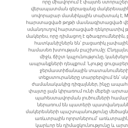
որը միավորում է փայտե ստորաշեր
վերապատման գերազանց մակերեսային պ
սովորաբար մասնիկային տախտակ է, MD
հարստացված թղթի մասնագիտացված վեր
սմանդուղով հարստացված դեկորատիվ թղ
մակերես, որը դիմացող է գծագրումների
հատկանիշներն են՝ բացառիկ չափային 
համասեռ խտության բաշխումը: Ընդլայն
միջև ճիշտ կպչունությունը, կանխել
ապրանքների դեպքում: Նյութը ցուցաբեր
ջերմաստիճանային տատանումների դ
տեքստուրաները տարբերվում են՝ սկ
ժամանակակից դիզայններ, ինչը ապահով
փայտը լայն կիրառում ունի մեբելի արտ
պահեստավորման լուծումների համար,
ներառում են պատերի պատվանդանն
մակերեսների պաշտպանությունը մեծացնո
առևտրային ոլորտներում՝ առևտրային 
կարևոր են դիմացկունությունը և ա