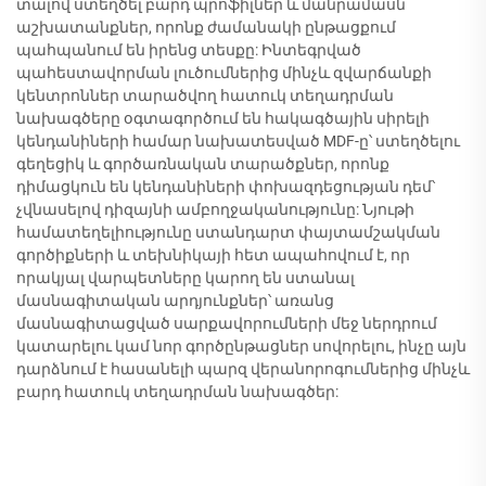
տալով ստեղծել բարդ պրոֆիլներ և մանրամասն
աշխատանքներ, որոնք ժամանակի ընթացքում
պահպանում են իրենց տեսքը: Ինտեգրված
պահեստավորման լուծումներից մինչև զվարճանքի
կենտրոններ տարածվող հատուկ տեղադրման
նախագծերը օգտագործում են հակագծային սիրելի
կենդանիների համար նախատեսված MDF-ը՝ ստեղծելու
գեղեցիկ և գործառնական տարածքներ, որոնք
դիմացկուն են կենդանիների փոխազդեցության դեմ՝
չվնասելով դիզայնի ամբողջականությունը: Նյութի
համատեղելիությունը ստանդարտ փայտամշակման
գործիքների և տեխնիկայի հետ ապահովում է, որ
որակյալ վարպետները կարող են ստանալ
մասնագիտական արդյունքներ՝ առանց
մասնագիտացված սարքավորումների մեջ ներդրում
կատարելու կամ նոր գործընթացներ սովորելու, ինչը այն
դարձնում է հասանելի պարզ վերանորոգումներից մինչև
բարդ հատուկ տեղադրման նախագծեր: