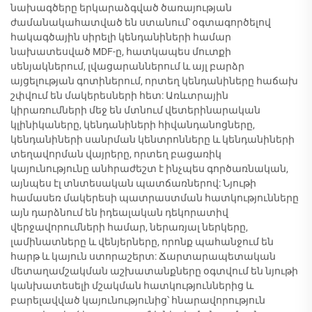
նախագծերը երկարաձգված ծառայության
ժամանակահատված են ստանում՝ օգտագործելով
հակագծային սիրելի կենդանիների համար
նախատեսված MDF-ը, հատկապես մուտքի
սենյակներում, լվացարաններում և այլ բարձր
այցելության գոտիներում, որտեղ կենդանիները հաճախ
շփվում են մակերեսների հետ: Առևտրային
կիրառումների մեջ են մտնում վետերինարական
կլինիկաները, կենդանիների հիվանդանոցները,
կենդանիների սանրման կենտրոնները և կենդանիների
տեղավորման վայրերը, որտեղ բացառիկ
կայունությունը անհրաժեշտ է ինչպես գործառնական,
այնպես էլ տնտեսական պատճառներով: Նյութի
համասեռ մակերեսի պատրաստման հատկությունները
այն դարձնում են իդեալական դեկորատիվ
վերջավորումների համար, ներառյալ ներկերը,
լամինատները և վենյերները, որոնք պահանջում են
հարթ և կայուն ստորաշերտ: Ճարտարապետական
մետաղամշակման աշխատանքները օգտվում են նյութի
կանխատեսելի մշակման հատկություններից և
բարելավված կայունությունից՝ հնարավորություն