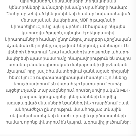
կլինիկաների, կենդանիների տեղավորման
կենտրոնների և մազերի խնամքի սրահների համար:
Ծանրաբեռնված կենդանիների համար նախատեսված
մետաղական մակերեսով MDF-ի բազմակի
կիրառելիությունը այն դարձնում է հարմար ինչպես
կառուցվածքային, այնպես էլ դեկորատիվ
կիրառումների համար՝ ընդունելով տարբեր վերջնական
մշակման մեթոդներ, այդ թվում՝ ներկում, լամինացում և
վենիրի կիրառում: Նրա համասեռ խտությունը և հարթ
մակերեսի պատրաստումը հնարավորություն են տալիս
ստանալ մասնագիտական մակարդակի վերջնական
մշակում, որը լավ է համատեղվում ցանկացած դիզայնի
հետ: Նյութի ճարտարագիտական հատկությունները
երաշխավորում են վստահելի կատարում բարձր
այցելությամբ տարածքներում, որտեղ սովորական MDF-
ը արագ կցուցադրեր կենդանիների կողմից
առաջացված վնասների նշաններ, ինչը դարձնում է այն
անհրաժեշտ ընտրություն մտահոգված տնային
սեփականատերերի և առևտրային գործարարների
համար, որոնք փնտրում են կայուն և գրավիչ լուծումներ: