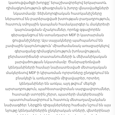
կառուցվածքի խորքը՝ երաշխավորելով երկարատև
դիմացկունություն գծագրման և խորը վնասվածքների
նկատմամբ: Տեխնոլոգիական հատկանիշները
ներառում են բարձրացված խտության բաղադրություն,
հատուկ սմոլային կապման համակարգեր և մակերեսի
կայունացման մշակումներ, որոնք զգալիորեն
գերազանցում են ստանդարտ MDF-ի կատարման
ցուցանիշները: Այս սայլակները պահպանում են
չափային կայունություն՝ միաժամանակ առաջարկելով
գերազանց դիմացկունություն խոնավության,
ջերմաստիճանի տատանումների և մեխանիկական
լարվածության նկատմամբ: Ծանրաբեռնված
կենդանիների համար նախատեսված մետաղական
մակերեսով MDF-ի կիրառման ոլորտները ընդգրկում են
բնակելի և առևտրային միջավայրեր, որտեղ
կենդանիներ են առկա, այդ թվում՝ մեբելի
արտադրություն, պահեստավորման սարքավորումներ,
հատակի ստորին շերտ, պատերի մակերեսային
պատուհանավորում և հատուկ մետաղամշակման
նախագծեր: Ներքին դիզայներները հաճախ նշում են այս
նյութը կենդանիներին ընկերական տների, վետերինար