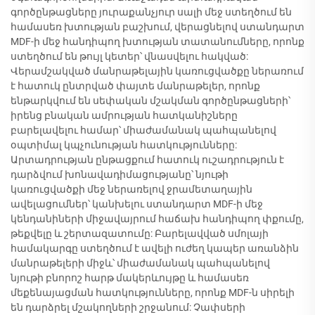
գործընթացները յուրաքանչյուր սալի մեջ ստեղծում են
համասեռ խտության բաշխում, վերացնելով ստանդարտ
MDF-ի մեջ հանդիպող խտության տատանումները, որոնք
ստեղծում են թույլ կետեր՝ վնասվելու հակված:
Վերամշակված մանրաթելային կառուցվածքը ներառում
է հատուկ ընտրված փայտե մանրաթելեր, որոնք
ենթարկվում են սեփական մշակման գործընթացների՝
իրենց բնական ամրության հատկանիշները
բարելավելու համար՝ միաժամանակ պահպանելով
օպտիմալ կպչունության հատկությունները:
Արտադրության ընթացքում հատուկ ուշադրություն է
դարձվում խոնավադիմացությանը՝ նյութի
կառուցվածքի մեջ ներառելով ջրամետաղային
ավելացումներ՝ կանխելու ստանդարտ MDF-ի մեջ
կենդանիների միջավայրում հաճախ հանդիպող փքումը,
թեքվելը և շերտազատումը: Բարելավված սմոլայի
համակարգը ստեղծում է ավելի ուժեղ կապեր առանձին
մանրաթելերի միջև՝ միաժամանակ պահպանելով
նյութի բնորոշ հարթ մակերևույթը և համասեռ
մեքենայացման հատկությունները, որոնք MDF-ն սիրելի
են դարձրել մշակողների շրջանում: Չափսերի