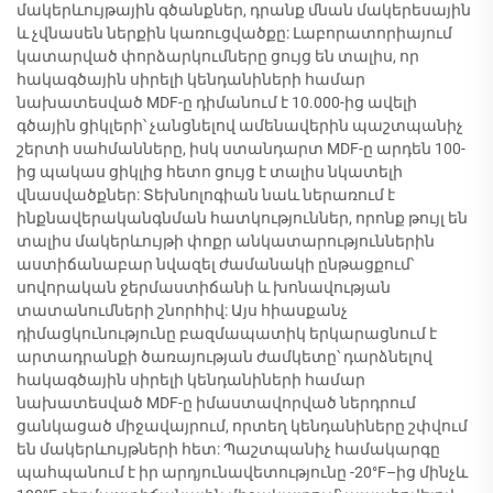
մակերևույթային գծանքներ, դրանք մնան մակերեսային
և չվնասեն ներքին կառուցվածքը: Լաբորատորիայում
կատարված փորձարկումները ցույց են տալիս, որ
հակագծային սիրելի կենդանիների համար
նախատեսված MDF-ը դիմանում է 10.000-ից ավելի
գծային ցիկլերի՝ չանցնելով ամենավերին պաշտպանիչ
շերտի սահմանները, իսկ ստանդարտ MDF-ը արդեն 100-
ից պակաս ցիկլից հետո ցույց է տալիս նկատելի
վնասվածքներ: Տեխնոլոգիան նաև ներառում է
ինքնավերականգնման հատկություններ, որոնք թույլ են
տալիս մակերևույթի փոքր անկատարություններին
աստիճանաբար նվազել ժամանակի ընթացքում՝
սովորական ջերմաստիճանի և խոնավության
տատանումների շնորհիվ: Այս հիասքանչ
դիմացկունությունը բազմապատիկ երկարացնում է
արտադրանքի ծառայության ժամկետը՝ դարձնելով
հակագծային սիրելի կենդանիների համար
նախատեսված MDF-ը իմաստավորված ներդրում
ցանկացած միջավայրում, որտեղ կենդանիները շփվում
են մակերևույթների հետ: Պաշտպանիչ համակարգը
պահպանում է իր արդյունավետությունը -20°F–ից մինչև