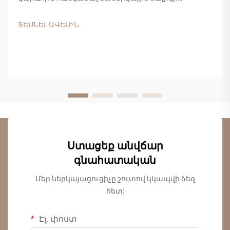
կայունության բնութագրերը՝ որպեսզի կայացվեն
հիմնավորված որոշումներ: Այս
ՏԵՍՆԵԼ ԱՎԵԼԻՆ
ճարտարապետական փայտանյութը մեծ
տարածում է ստացել բնակելի և առևտրային...
Ստացեք անվճար
գնահատական
Մեր ներկայացուցիչը շուտով կկապվի ձեզ
հետ:
Էլ. փոստ