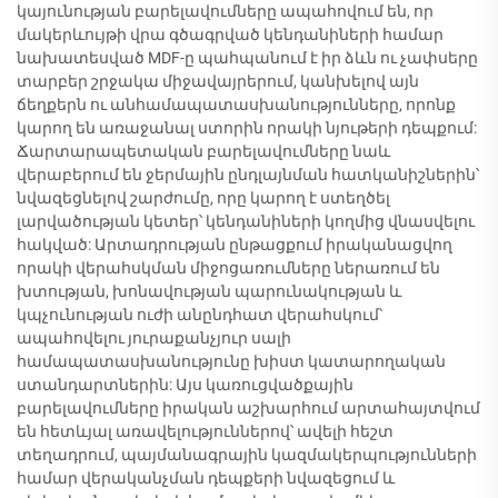
կայունության բարելավումները ապահովում են, որ
մակերևույթի վրա գծագրված կենդանիների համար
նախատեսված MDF-ը պահպանում է իր ձևն ու չափսերը
տարբեր շրջակա միջավայրերում, կանխելով այն
ճեղքերն ու անհամապատասխանությունները, որոնք
կարող են առաջանալ ստորին որակի նյութերի դեպքում:
Ճարտարապետական բարելավումները նաև
վերաբերում են ջերմային ընդլայնման հատկանիշներին՝
նվազեցնելով շարժումը, որը կարող է ստեղծել
լարվածության կետեր՝ կենդանիների կողմից վնասվելու
հակված: Արտադրության ընթացքում իրականացվող
որակի վերահսկման միջոցառումները ներառում են
խտության, խոնավության պարունակության և
կպչունության ուժի անընդհատ վերահսկում՝
ապահովելու յուրաքանչյուր սալի
համապատասխանությունը խիստ կատարողական
ստանդարտներին: Այս կառուցվածքային
բարելավումները իրական աշխարհում արտահայտվում
են հետևյալ առավելություններով՝ ավելի հեշտ
տեղադրում, պայմանագրային կազմակերպությունների
համար վերականչման դեպքերի նվազեցում և