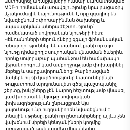
Անտիսկրեչ առաքյալների համար նախատեսված
մելամինային վեներ
մատե մակերես
MDF-ի հիմնական առավելությունը նրա բացառիկ
սանդղաձև
սանդղակային մասերի
մշակումային կայունությունն է, որը զգալիորեն
մետաղական
համար
նվազեցնում է փոխարինման ծախսերը և
կառուցվածքի համար
սպասարկման անհրաժեշտությունը՝
համեմատած սովորական նյութերի հետ:
Կենդանիների սերունդները զգալի ֆինանսական
խնայողություններ են ստանում, քանի որ այս
նյութը դիմացող է սովորական վնասման ձևերին,
որոնք սովորաբար պահանջում են հաճախակի
վերանորոգում կամ ամբողջությամբ փոխարինել
մեբելը և սարքավորումները: Բարձրացված
մակերևույթի կարծրությունը կատուներին չի
թույլատրում արդյունավետ գծել պաշտպանիչ
շերտը, իսկ շները չեն կարող հեշտությամբ վնասել
կամ խորտակել նյութը սովորական
փոխազդեցության ընթացքում: Այս
կայունությունը ուղղակիորեն նվազեցնում է
տնային սթրեսը, քանի որ ընտանիքները այլևս չեն
վախենում սիրելի կենդանիների կողմից
առաջացած թանկարժեք վնասներից: