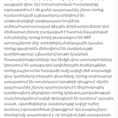
պայքարի վրա: Այս նորարարական համակարգը
օգտագործում է մի քանի պաշտպանիչ շերտ, որոնք
համատեղված աշխատելով ստեղծում են
անթափանցելի արգելապատ նույնիսկ
ամենահաստատակամ գծային փորձարկումների դեմ:
Հիմնարար շերտը բաղկացած է հատուկ ձևավորված
սմուրներից, որոնք խորը թափանցում են MDF
ստորաշերտի մեջ՝ ստեղծելով մոլեկուլային կապեր,
որոնք զգալիորեն մեծացնում են մակերևույթի
կարծրությունը՝ չվնասելով նյութի մշակման
հնարավորությունները: Այս հիմքի վրա արտադրողները
կիրառում են առաջադեմ պոլիմերային ծածկույթներ,
որոնք բաշխում են հարվածի ուժը ավելի մեծ տարածքի
վրա՝ կանխելով տեղային վնասները, որոնք սովորաբար
առաջանում են ստանդարտ նյութերի դեպքում: Վերին
պաշտպանիչ շերտը պարունակում է միկրոսկոպիկ
կարծրացնող միջոցներ, որոնք կրկնվող լարվածության
տակ իրականում ավելի դիմացկուն են դառնում՝ այսպես
ասած, «վարժեցնելով» մակերևույթը ավելի ուժեղ
դառնալ օգտագործման ընթացքում: Այս բազմաշերտ
մոտեցումը ապահովում է, որ նույնիսկ եթե առաջանան