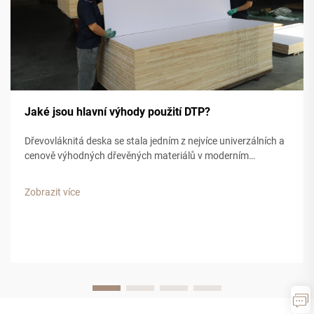
Jaké jsou hlavní výhody použití DTP?
Dřevovláknitá deska se stala jedním z nejvíce univerzálních a
cenově výhodných dřevěných materiálů v moderním
stavitelství a výrobě nábytku. Tento kompozitní materiál,
vyrobený z dřevěných třísek, pilin z pilovny a syntetických
Zobrazit více
pryskyřičných pojiv, nabízí...