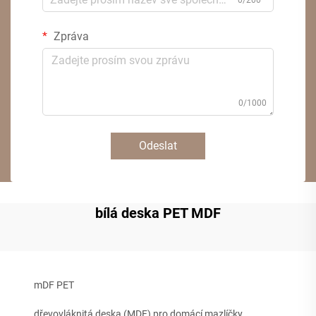
0/200
Zpráva
0/1000
Odeslat
bílá deska PET MDF
mDF PET
dřevovláknitá deska (MDF) pro domácí mazlíčky