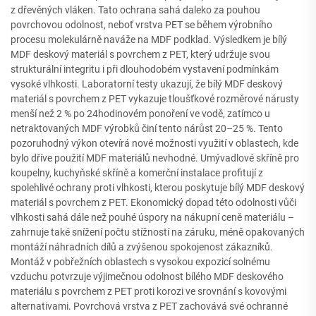
z dřevěných vláken. Tato ochrana sahá daleko za pouhou
povrchovou odolnost, neboť vrstva PET se během výrobního
procesu molekulárně naváže na MDF podklad. Výsledkem je bílý
MDF deskový materiál s povrchem z PET, který udržuje svou
strukturální integritu i při dlouhodobém vystavení podmínkám
vysoké vlhkosti. Laboratorní testy ukazují, že bílý MDF deskový
materiál s povrchem z PET vykazuje tloušťkové rozměrové nárusty
menší než 2 % po 24hodinovém ponoření ve vodě, zatímco u
netraktovaných MDF výrobků činí tento nárůst 20–25 %. Tento
pozoruhodný výkon otevírá nové možnosti využití v oblastech, kde
bylo dříve použití MDF materiálů nevhodné. Umývadlové skříně pro
koupelny, kuchyňské skříně a komerční instalace profitují z
spolehlivé ochrany proti vlhkosti, kterou poskytuje bílý MDF deskový
materiál s povrchem z PET. Ekonomický dopad této odolnosti vůči
vlhkosti sahá dále než pouhé úspory na nákupní ceně materiálu –
zahrnuje také snížení počtu stížností na záruku, méně opakovaných
montáží náhradních dílů a zvýšenou spokojenost zákazníků.
Montáž v pobřežních oblastech s vysokou expozicí solnému
vzduchu potvrzuje výjimečnou odolnost bílého MDF deskového
materiálu s povrchem z PET proti korozi ve srovnání s kovovými
alternativami. Povrchová vrstva z PET zachovává své ochranné