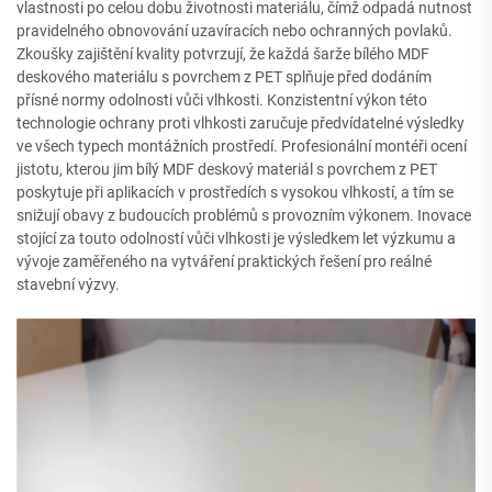
vlastnosti po celou dobu životnosti materiálu, čímž odpadá nutnost
pravidelného obnovování uzavíracích nebo ochranných povlaků.
Zkoušky zajištění kvality potvrzují, že každá šarže bílého MDF
deskového materiálu s povrchem z PET splňuje před dodáním
přísné normy odolnosti vůči vlhkosti. Konzistentní výkon této
technologie ochrany proti vlhkosti zaručuje předvídatelné výsledky
ve všech typech montážních prostředí. Profesionální montéři ocení
jistotu, kterou jim bílý MDF deskový materiál s povrchem z PET
poskytuje při aplikacích v prostředích s vysokou vlhkostí, a tím se
snižují obavy z budoucích problémů s provozním výkonem. Inovace
stojící za touto odolností vůči vlhkosti je výsledkem let výzkumu a
vývoje zaměřeného na vytváření praktických řešení pro reálné
stavební výzvy.