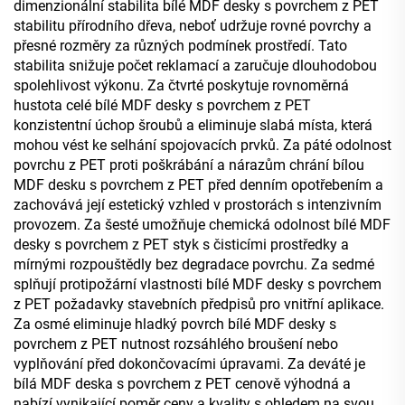
dimenzionální stabilita bílé MDF desky s povrchem z PET
stabilitu přírodního dřeva, neboť udržuje rovné povrchy a
přesné rozměry za různých podmínek prostředí. Tato
stabilita snižuje počet reklamací a zaručuje dlouhodobou
spolehlivost výkonu. Za čtvrté poskytuje rovnoměrná
hustota celé bílé MDF desky s povrchem z PET
konzistentní úchop šroubů a eliminuje slabá místa, která
mohou vést ke selhání spojovacích prvků. Za páté odolnost
povrchu z PET proti poškrábání a nárazům chrání bílou
MDF desku s povrchem z PET před denním opotřebením a
zachovává její estetický vzhled v prostorách s intenzivním
provozem. Za šesté umožňuje chemická odolnost bílé MDF
desky s povrchem z PET styk s čisticími prostředky a
mírnými rozpouštědly bez degradace povrchu. Za sedmé
splňují protipožární vlastnosti bílé MDF desky s povrchem
z PET požadavky stavebních předpisů pro vnitřní aplikace.
Za osmé eliminuje hladký povrch bílé MDF desky s
povrchem z PET nutnost rozsáhlého broušení nebo
vyplňování před dokončovacími úpravami. Za deváté je
bílá MDF deska s povrchem z PET cenově výhodná a
nabízí vynikající poměr ceny a kvality s ohledem na svou