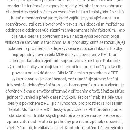
moderní interiérové designové projekty. Výrobní proces zahrnuje
stlačení dřevěných vláken za vysokého tlaku a teploty, čímž vzniká
husté a rovnoměrné jádro, které zajišťuje vynikající stabilitu a
rozměrovou stálost. Povrchová vrstva z PET dodává mimořádnou
odolnost a odolnost vůči různým environmentálním faktorům. Tato
bílá MDF deska s povrchem z PET nabízí vyšší odolnost proti
vlhkosti ve srovnání s tradičními MDF produkty, čímž se rozšiřuje její
uplatnění v prostředích, kde je zvýšená expozice vlhkosti. Hladký,
nepropustný povrch bílé MDF desky s povrchem z PET brání
absorpci kapalin a zjednodušuje údržbové postupy. Pokročilé
výrobní techniky zaručují konzistentní toleranci tloušťky a kvalitu
povrchu na každé desce. Bílá MDF deska s povrchem z PET
vykazuje vynikající obráběnost, což umožňuje přesné řezání,
frézování a dokončování hran. Její homogenní struktura eliminuje
dřevěné vlákna a smyčky přítomné v přírodním dřevě, čímž zajišťuje
jednotný vzhled a předvídatelný výkon. Teplotní stabilita bílé MDF
desky s povrchem z PET ji činí vhodnou pro prostředí s kolísáním
teplot. Montáž bílé MDF desky s povrchem z PET probíhá podle
standardních truhlářských postupů a zároveň nabízí zlepšenou
zpracovatelnost. Materiál je vhodný pro různé způsoby upevnění,
včetně šroubů, hřebíků a lepidel. Kontrolní opatření během výroby