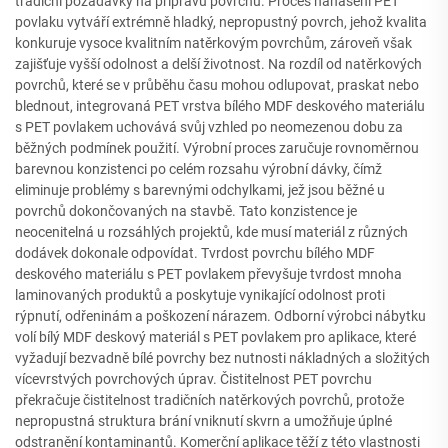
tradiční požadavky na přípravu povrchu. Proces nanášení PET
povlaku vytváří extrémně hladký, nepropustný povrch, jehož kvalita
konkuruje vysoce kvalitním natěrkovým povrchům, zároveň však
zajišťuje vyšší odolnost a delší životnost. Na rozdíl od natěrkových
povrchů, které se v průběhu času mohou odlupovat, praskat nebo
blednout, integrovaná PET vrstva bílého MDF deskového materiálu
s PET povlakem uchovává svůj vzhled po neomezenou dobu za
běžných podmínek použití. Výrobní proces zaručuje rovnoměrnou
barevnou konzistenci po celém rozsahu výrobní dávky, čímž
eliminuje problémy s barevnými odchylkami, jež jsou běžné u
povrchů dokončovaných na stavbě. Tato konzistence je
neocenitelná u rozsáhlých projektů, kde musí materiál z různých
dodávek dokonale odpovídat. Tvrdost povrchu bílého MDF
deskového materiálu s PET povlakem převyšuje tvrdost mnoha
laminovaných produktů a poskytuje vynikající odolnost proti
rýpnutí, odřeninám a poškození nárazem. Odborní výrobci nábytku
volí bílý MDF deskový materiál s PET povlakem pro aplikace, které
vyžadují bezvadně bílé povrchy bez nutnosti nákladných a složitých
vícevrstvých povrchových úprav. Čistitelnost PET povrchu
překračuje čistitelnost tradičních natěrkových povrchů, protože
nepropustná struktura brání vniknutí skvrn a umožňuje úplné
odstranění kontaminantů. Komerční aplikace těží z této vlastnosti