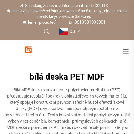
Shandong Zhenshijie International Trade CO., LTD
nachází se severně od čáry Xiaowan, městečko Tanyi, okres Feixian,
město Linyi, provincie Šan-tung.
8613581093981
[email protected]
CS
bílá deska PET MDF
Bílá MDF deska s povrchem z polyethylentereftalátu (PET)
představuje revoluční pokrok v oblasti dřevotřískových materiálů,
který spojuje konstrukční pevnost středně husté dřevotřískové
desky (MDF) s vysoce kvalitním povrchovým potahem z
polyethylentereftalátu. Tento inovativní materiál poskytuje vynikající
výkon v rezidenčních, komerčních i průmyslových aplikacích. Bílá
MDF deska s povrchem z PET nabízí bezvadně bílý povrch, který si
udržuje svůj vzhled po dlouhou dobu a je proto ideální volbou pro