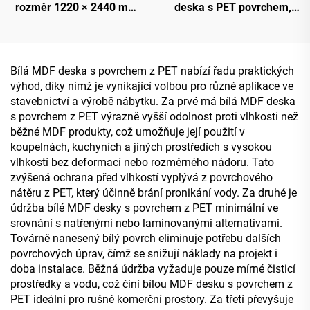
rozměr 1220 × 2440 mm,
deska s PET povrchem,
tloušťka 9 mm nebo 18
rozměr 1220 × 2440 mm,
mm, PET fólie o tloušťce
tloušťka 16 mm, PET fólie
0,2 mm, vysoce lesklá a
o tloušťce 0,2 mm, vysoce
matná, pro kuchyňské
lesklá a matná, pro
Bílá MDF deska s povrchem z PET nabízí řadu praktických
skříně a kuchyně
dekoraci kuchyňských
výhod, díky nimž je vynikající volbou pro různé aplikace ve
skříní
stavebnictví a výrobě nábytku. Za prvé má bílá MDF deska
s povrchem z PET výrazně vyšší odolnost proti vlhkosti než
běžné MDF produkty, což umožňuje její použití v
koupelnách, kuchyních a jiných prostředích s vysokou
vlhkostí bez deformací nebo rozměrného nádoru. Tato
zvýšená ochrana před vlhkostí vyplývá z povrchového
nátěru z PET, který účinně brání pronikání vody. Za druhé je
údržba bílé MDF desky s povrchem z PET minimální ve
srovnání s natřenými nebo laminovanými alternativami.
Továrně nanesený bílý povrch eliminuje potřebu dalších
povrchových úprav, čímž se snižují náklady na projekt i
doba instalace. Běžná údržba vyžaduje pouze mírné čisticí
prostředky a vodu, což činí bílou MDF desku s povrchem z
PET ideální pro rušné komerční prostory. Za třetí převyšuje