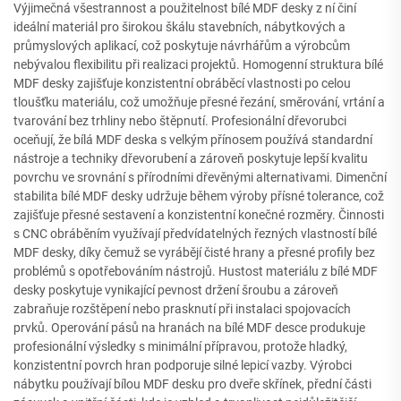
Výjimečná všestrannost a použitelnost bílé MDF desky z ní činí
ideální materiál pro širokou škálu stavebních, nábytkových a
průmyslových aplikací, což poskytuje návrhářům a výrobcům
nebývalou flexibilitu při realizaci projektů. Homogenní struktura bílé
MDF desky zajišťuje konzistentní obráběcí vlastnosti po celou
tloušťku materiálu, což umožňuje přesné řezání, směrování, vrtání a
tvarování bez trhliny nebo štěpnutí. Profesionální dřevorubci
oceňují, že bílá MDF deska s velkým přínosem používá standardní
nástroje a techniky dřevorubení a zároveň poskytuje lepší kvalitu
povrchu ve srovnání s přírodními dřevěnými alternativami. Dimenční
stabilita bílé MDF desky udržuje během výroby přísné tolerance, což
zajišťuje přesné sestavení a konzistentní konečné rozměry. Činnosti
s CNC obráběním využívají předvídatelných řezných vlastností bílé
MDF desky, díky čemuž se vyrábějí čisté hrany a přesné profily bez
problémů s opotřebováním nástrojů. Hustost materiálu z bílé MDF
desky poskytuje vynikající pevnost držení šroubu a zároveň
zabraňuje rozštěpení nebo prasknutí při instalaci spojovacích
prvků. Operování pásů na hranách na bílé MDF desce produkuje
profesionální výsledky s minimální přípravou, protože hladký,
konzistentní povrch hran podporuje silné lepicí vazby. Výrobci
nábytku používají bílou MDF desku pro dveře skřínek, přední části