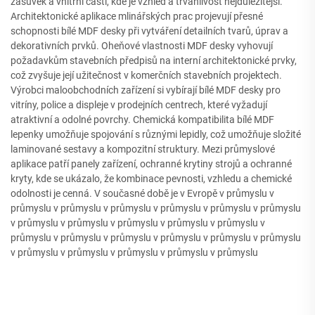
zásuvek a vnitřní části, kde je vzhled a trvanlivost nejdůležitější.
Architektonické aplikace mlinářských prac projevují přesné
schopnosti bílé MDF desky při vytváření detailních tvarů, úprav a
dekorativních prvků. Oheňové vlastnosti MDF desky vyhovují
požadavkům stavebních předpisů na interní architektonické prvky,
což zvyšuje její užitečnost v komerčních stavebních projektech.
Výrobci maloobchodních zařízení si vybírají bílé MDF desky pro
vitríny, police a displeje v prodejních centrech, které vyžadují
atraktivní a odolné povrchy. Chemická kompatibilita bílé MDF
lepenky umožňuje spojování s různými lepidly, což umožňuje složité
laminované sestavy a kompozitní struktury. Mezi průmyslové
aplikace patří panely zařízení, ochranné krytiny strojů a ochranné
kryty, kde se ukázalo, že kombinace pevnosti, vzhledu a chemické
odolnosti je cenná. V současné době je v Evropě v průmyslu v
průmyslu v průmyslu v průmyslu v průmyslu v průmyslu v průmyslu
v průmyslu v průmyslu v průmyslu v průmyslu v průmyslu v
průmyslu v průmyslu v průmyslu v průmyslu v průmyslu v průmyslu
v průmyslu v průmyslu v průmyslu v průmyslu v průmyslu