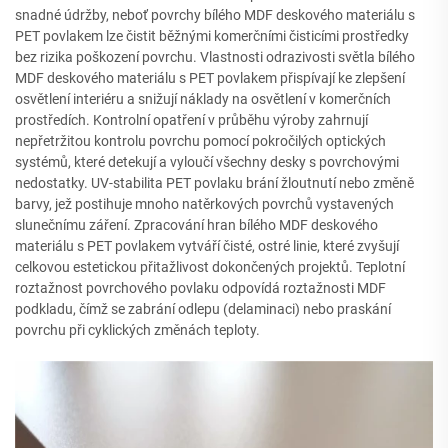
snadné údržby, neboť povrchy bílého MDF deskového materiálu s
PET povlakem lze čistit běžnými komerčními čisticími prostředky
bez rizika poškození povrchu. Vlastnosti odrazivosti světla bílého
MDF deskového materiálu s PET povlakem přispívají ke zlepšení
osvětlení interiéru a snižují náklady na osvětlení v komerčních
prostředích. Kontrolní opatření v průběhu výroby zahrnují
nepřetržitou kontrolu povrchu pomocí pokročilých optických
systémů, které detekují a vyloučí všechny desky s povrchovými
nedostatky. UV-stabilita PET povlaku brání žloutnutí nebo změně
barvy, jež postihuje mnoho natěrkových povrchů vystavených
slunečnímu záření. Zpracování hran bílého MDF deskového
materiálu s PET povlakem vytváří čisté, ostré linie, které zvyšují
celkovou estetickou přitažlivost dokončených projektů. Teplotní
roztažnost povrchového povlaku odpovídá roztažnosti MDF
podkladu, čímž se zabrání odlepu (delaminaci) nebo praskání
povrchu při cyklických změnách teploty.