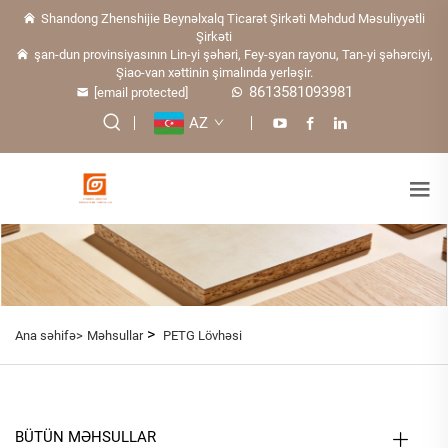
Shandong Zhenshijie Beynəlxalq Ticarət Şirkəti Məhdud Məsuliyyətli
Şirkəti
şan-dun provinsiyasının Lin-yi şəhəri, Fey-syan rayonu, Tan-yi şəhərciyi,
Şiao-van xəttinin şimalında yerləşir.
8613581093981
[email protected]
AZ
>
Ana səhifə>
Məhsullar
PETG Lövhəsi
BÜTÜN MƏHSULLAR