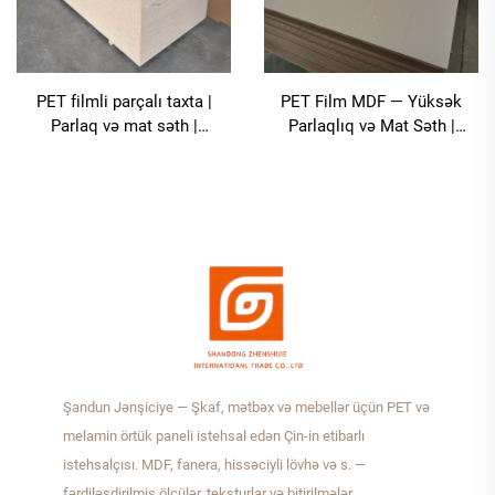
PET filmli parçalı taxta |
PET Film MDF — Yüksək
Parlaq və mat səth |
Parlaqlıq və Mat Səth |
1220×2440 mm |
1220×2440 mm | 1000-dən
Formaldehidiz, xərçəngə
çox rəng | PUR isti-ərimə
qarşı dayanıqlı mətbəx şkafı
birləşdirməsi | Mətbəx
üçün
şkafları üçün formaldegid-siz
Şandun Jənşiciye — Şkaf, mətbəx və mebellər üçün PET və
melamin örtük paneli istehsal edən Çin-in etibarlı
istehsalçısı. MDF, fanera, hissəciyli lövhə və s. —
fərdiləşdirilmiş ölçülər, teksturlar və bitirilmələr.