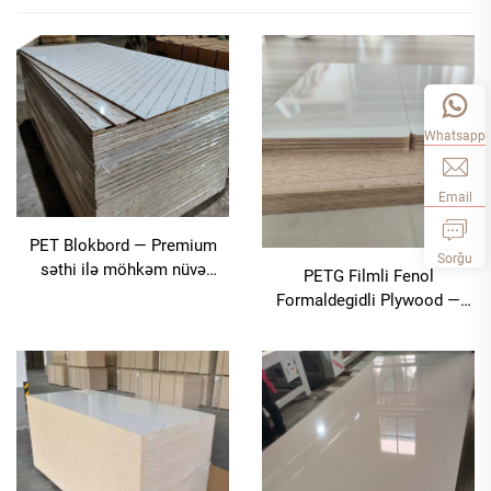
Whatsapp
Email
PET Blokbord — Premium
Sorğu
səthi ilə möhkəm nüvə
PETG Filmli Fenol
performansı
Formaldegidli Plywood —
Struktur möhkəmliyi ilə
premium estetikanın
birləşməsi