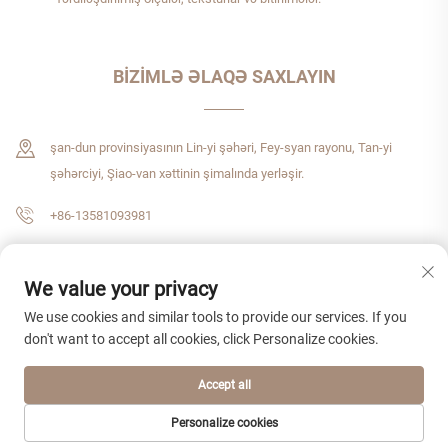
BIZIMLƏ ƏLAQƏ SAXLAYIN
şan-dun provinsiyasının Lin-yi şəhəri, Fey-syan rayonu, Tan-yi
şəhərciyi, Şiao-van xəttinin şimalında yerləşir.
+86-13581093981
[email protected]
We value your privacy
We use cookies and similar tools to provide our services. If you
don't want to accept all cookies, click Personalize cookies.
Müəllif hüquqları © 2026 Shandong Zhenshijie Beynəlxalq Ticarət Şirkəti
Məhdud Məsuliyyətli Şirkəti. Bütün hüquqlar qorunur.
Gizlilik siyasəti
Accept all
Personalize cookies