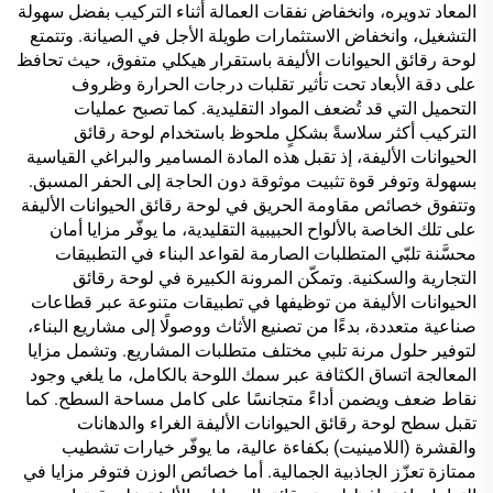
المعاد تدويره، وانخفاض نفقات العمالة أثناء التركيب بفضل سهولة
التشغيل، وانخفاض الاستثمارات طويلة الأجل في الصيانة. وتتمتع
لوحة رقائق الحيوانات الأليفة باستقرار هيكلي متفوق، حيث تحافظ
على دقة الأبعاد تحت تأثير تقلبات درجات الحرارة وظروف
التحميل التي قد تُضعف المواد التقليدية. كما تصبح عمليات
التركيب أكثر سلاسةً بشكلٍ ملحوظ باستخدام لوحة رقائق
الحيوانات الأليفة، إذ تقبل هذه المادة المسامير والبراغي القياسية
بسهولة وتوفر قوة تثبيت موثوقة دون الحاجة إلى الحفر المسبق.
وتتفوق خصائص مقاومة الحريق في لوحة رقائق الحيوانات الأليفة
على تلك الخاصة بالألواح الحبيبية التقليدية، ما يوفّر مزايا أمان
محسَّنة تلبّي المتطلبات الصارمة لقواعد البناء في التطبيقات
التجارية والسكنية. وتمكّن المرونة الكبيرة في لوحة رقائق
الحيوانات الأليفة من توظيفها في تطبيقات متنوعة عبر قطاعات
صناعية متعددة، بدءًا من تصنيع الأثاث ووصولًا إلى مشاريع البناء،
لتوفير حلول مرنة تلبي مختلف متطلبات المشاريع. وتشمل مزايا
المعالجة اتساق الكثافة عبر سمك اللوحة بالكامل، ما يلغي وجود
نقاط ضعف ويضمن أداءً متجانسًا على كامل مساحة السطح. كما
تقبل سطح لوحة رقائق الحيوانات الأليفة الغراء والدهانات
والقشرة (اللامينيت) بكفاءة عالية، ما يوفّر خيارات تشطيب
ممتازة تعزّز الجاذبية الجمالية. أما خصائص الوزن فتوفر مزايا في