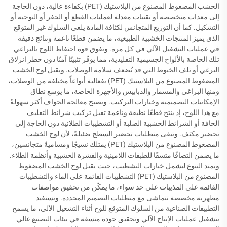
الخشب المضغوط المصنوع من البلاستيك (PET) بكفاءة عالية، دون الحاجة
إلى معدات متخصصة أو تقنيات معدلة لعمليات القطع أو الحفر أو التوجيه أو
التشكيل. كما أن التوزيع المتجانس لكثافة المادة يلغي السلوك غير المتوقع
الذي يميز المنتجات الخشبية الطبيعية، ما يضمن قطعًا ناعمة ونتائج دقيقة
في عمليات التشغيل الآلي في كل مرة. وتفوق قوة احتفاظ اللوح بالبراغي
تلك الخاصة بالألواح الجسيمية التقليدية، مما يوفّر تثبيتًا آمنًا دون خطر انزلاق
البرغي أو تلف الخيوط التي قد تُضعف سلامة الوصلات. ويقبل لوح الخشب
المضغوط المصنوع من البلاستيك (PET) بفعالية أنواعاً مختلفة من الوصلات،
ومنها البراغي والمسمار والدبابيس والأجهزة الخاصة، ما يوسع نطاق
الإمكانيات التصميمية وخيارات التركيب. ويصبح معالجة الحواف أكثر سهولةً
مع هذا اللوح، إذ ينتج قطعًا نظيفة وناعمة تقبل تركيب شرائط التغليف
الحافة أو الشرائط الخشبية الصلبة أو التشطيبات الطلائية دون الحاجة إلى
تحضير مكثف. وتبقى متطلبات تحضير السطح ضئيلةً، لأن لوح الخشب
المضغوط المصنوع من البلاستيك (PET) يمتلك نسيجًا ومساميةً متجانسين،
ما يضمن التصاقًا متسقًا للطبقات اللامينية والقشرة الخشبية وأنظمة الطلاء.
ويمتد التنوع ليشمل خيارات التشطيب، حيث يقبل لوح الخشب المضغوط
المصنوع من البلاستيك (PET) التشطيبات القائمة على الماء والتشطيبات
القائمة على المذيبات على حد سواء، ما يمكّن من تحقيق مواصفات
مظهرية مخصصة تتماشى مع متطلبات التصميم المحددة. وتستفيد
التطبيقات الصناعية من السلوك المتوقع للوح أثناء التشغيل الآلي، ما يسمح
بتشغيل عمليات الإنتاج الآلي وتحقيق جودة متسقة في بيئات التصنيع عالي