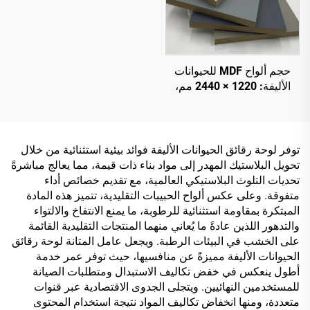
حجم ألواح MDF للحيوانات
الأليفة: 1220 × 2440 مم،
سماكة 9 مم و18 مم، فيلم
PET بسماكة 0.2 مم عالي
اللمعان أو غير لامع لأغراض
الخزائن
توفر لوحة رقائق الحيوانات الأليفة فوائد بيئية استثنائية من خلال
تحويل البلاستيك المهدر إلى مواد بناء ذات قيمة، مما يعالج مباشرةً
تحديات التلوث البلاستيكي العالمية، مع تقديم خصائص أداء
متفوقة. وعلى عكس ألواح الحبيبات التقليدية، تتميز هذه المادة
المبتكرة بمقاومة استثنائية للرطوبة، ما يمنع الانتفاخ والالتواء
والتدهور اللذين عادةً ما يُعاني منهما المنتجات التقليدية القائمة
على الخشب في البيئات الرطبة. ويجعل عامل المتانة لوحة رقائق
الحيوانات الأليفة مميزةً عن منافسيها، حيث توفر عمر خدمة
أطول ينعكس في خفض تكاليف الاستبدال ومتطلبات الصيانة
للمستخدمين النهائيين. ويتجلى الجدوى الاقتصادية عبر قنوات
متعددة، ومنها انخفاض تكاليف المواد نتيجة استخدام المحتوى