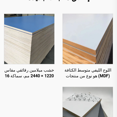
اللوح الليفي متوسط الكثافة
خشب ميلامين رقائقي مقاس
(MDF) هو نوع من منتجات
1220 × 2440 مم، سماكة 16
الخشب المُصنَّع المصنوعة من
مم و18 مم و9 مم، قلب
ألياف الخشب أو ألياف نباتية
خشبي طبيعي مع طبقة
أخرى، ويُستخدم في ألواح
سطحية من الميلامين لزخرفة
المطابخ، وألواح الأثاث، وكذلك
الخزائن
ألواح التغليف.