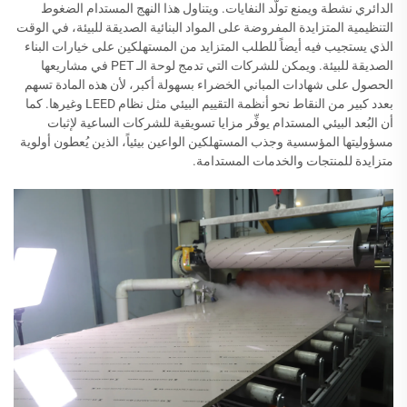
الدائري نشطة ويمنع تولُّد النفايات. ويتناول هذا النهج المستدام الضغوط
التنظيمية المتزايدة المفروضة على المواد البنائية الصديقة للبيئة، في الوقت
الذي يستجيب فيه أيضاً للطلب المتزايد من المستهلكين على خيارات البناء
الصديقة للبيئة. ويمكن للشركات التي تدمج لوحة الـ PET في مشاريعها
الحصول على شهادات المباني الخضراء بسهولة أكبر، لأن هذه المادة تسهم
بعدد كبير من النقاط نحو أنظمة التقييم البيئي مثل نظام LEED وغيرها. كما
أن البُعد البيئي المستدام يوفِّر مزايا تسويقية للشركات الساعية لإثبات
مسؤوليتها المؤسسية وجذب المستهلكين الواعين بيئياً، الذين يُعطون أولوية
متزايدة للمنتجات والخدمات المستدامة.