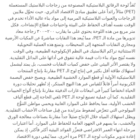
تُعَدُّ لوحة الرقائق البلاستيكية المصنوعة من زجاجات البلاستيك المستعملة
(PET) مثالاً رائداً على تطبيق مبادئ الاقتصاد الدائري، حيث تحوِّل ملايين
الزجاجات والعبوات البلاستيكية المرمية إلى مواد بناء عالية الأداء تخدم في
الوقت نفسه أهداف الحفاظ على البيئة واحتياجات قطاع الإنشاءات. فكل
متر مربع من هذه اللوحة يحتوي على ما يقارب ٢٠٠–٣٠٠ زجاجة معاد
تدويرها من مادة الـ PET، مما يُبعد هذا النفايات مباشرةً عن المكبات الأرضية
ومجاري النفايات المتجهة إلى المحيطات. وتمنع هذه العملية التحويلية
الاستثنائية تراكم البلاستيك في النظم الإيكولوجية الطبيعية، وفي الوقت
نفسه تُنتِج مواد بناء ذات قيمة عالية تتفوق في أدائها على البدائل التقليدية.
ولا يقتصر الأثر البيئي على خفض كميات النفايات فحسب، بل يمتد ليشمل
استهلاك طاقة أقل بكثير في إنتاج لوح الـ PET مقارنةً بإنتاج المنتجات
البلاستيكية الأولية أو قطع الموارد الخشبية الطبيعية. ويصبح خفض البصمة
الكربونية أمراً قابلاً للقياس عبر هذا النهج المبتكر، إذ تُظهر تحليلات دورة
الحياة انخفاضاً كبيراً في انبعاثات غازات الدفيئة مقارنةً بإنتاج ألواح الحبيبات
التقليدية. كما أن عملية تصنيع لوحة الـ PET تلغي الحاجة إلى قطع ألياف
الخشب الأولية، مما يحافظ على الموارد الغابية ويحمي مواطن التنوُّع
البيولوجي التي تتعرَّض لضغوط متزايدة من قِبل صناعات الأخشاب التقليدية.
ويظل استهلاك المياه خلال الإنتاج ضئيلاً جداً مقارنةً بصناعات معالجة الورق
والخشب، ما يسهم في الجهود العامة للحفاظ على الموارد. أما اعتبارات
مرحلة انتهاء العمر الافتراضي فتعزِّز الفوائد البيئية أكثر فأكثر، إذ يمكن
إعادة تدوير مكونات لوحة الـ PET مرة أخرى، مما يُبقي دورة الاقتصاد