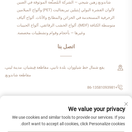
شاندونغ زهين شيجي — الشركة المُصنِّعة الموثوقة في الصين
لألوان القشرة البولي إيثيلين تيريفثاليت (PET) وألواح الميلامين
الزخرفية المستخدمة في الخزائن والمطابخ والأثاث. ألواح ألياف
متوسطة الكثافة (MDF)، ألواح الخشب الرقائقي، ألواح الحبيبات
وغيرها — بأحجام وقوام وتشطيبات مخصصة.
اتصل بنا
يقع شمال خط شياووان، بلدة تانيي، مقاطعة فِيشيان، مدينة ليني،
مقاطعة شاندونغ.
+86-13581093981
[email protected]
We value your privacy
We use cookies and similar tools to provide our services. If you
don't want to accept all cookies, click Personalize cookies.
حقوق الطبع والنشر © ٢٠٢٦ شركة شاندونغ زهن شيجي للتجارة الدولية المحدودة.
جميع الحقوق محفوظة.
سياسة الخصوصية