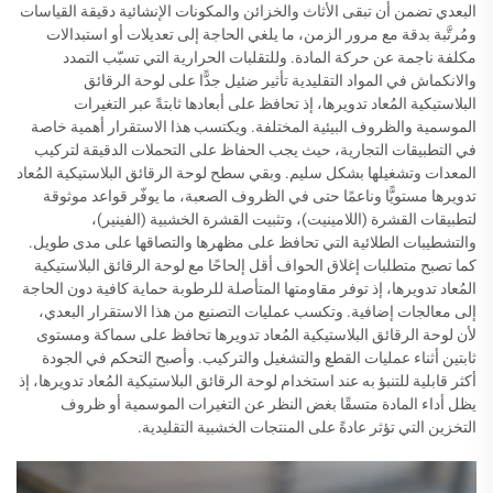
البعدي تضمن أن تبقى الأثاث والخزائن والمكونات الإنشائية دقيقة القياسات
ومُرتَّبة بدقة مع مرور الزمن، ما يلغي الحاجة إلى تعديلات أو استبدالات
مكلفة ناجمة عن حركة المادة. وللتقلبات الحرارية التي تسبّب التمدد
والانكماش في المواد التقليدية تأثير ضئيل جدًّا على لوحة الرقائق
البلاستيكية المُعاد تدويرها، إذ تحافظ على أبعادها ثابتةً عبر التغيرات
الموسمية والظروف البيئية المختلفة. ويكتسب هذا الاستقرار أهمية خاصة
في التطبيقات التجارية، حيث يجب الحفاظ على التحملات الدقيقة لتركيب
المعدات وتشغيلها بشكل سليم. وبقي سطح لوحة الرقائق البلاستيكية المُعاد
تدويرها مستويًّا وناعمًا حتى في الظروف الصعبة، ما يوفّر قواعد موثوقة
لتطبيقات القشرة (اللامينيت)، وتثبيت القشرة الخشبية (الفينير)،
والتشطيبات الطلائية التي تحافظ على مظهرها والتصاقها على مدى طويل.
كما تصبح متطلبات إغلاق الحواف أقل إلحاحًا مع لوحة الرقائق البلاستيكية
المُعاد تدويرها، إذ توفر مقاومتها المتأصلة للرطوبة حماية كافية دون الحاجة
إلى معالجات إضافية. وتكسب عمليات التصنيع من هذا الاستقرار البعدي،
لأن لوحة الرقائق البلاستيكية المُعاد تدويرها تحافظ على سماكة ومستوى
ثابتين أثناء عمليات القطع والتشغيل والتركيب. وأصبح التحكم في الجودة
أكثر قابلية للتنبؤ به عند استخدام لوحة الرقائق البلاستيكية المُعاد تدويرها، إذ
يظل أداء المادة متسقًا بغض النظر عن التغيرات الموسمية أو ظروف
التخزين التي تؤثر عادةً على المنتجات الخشبية التقليدية.