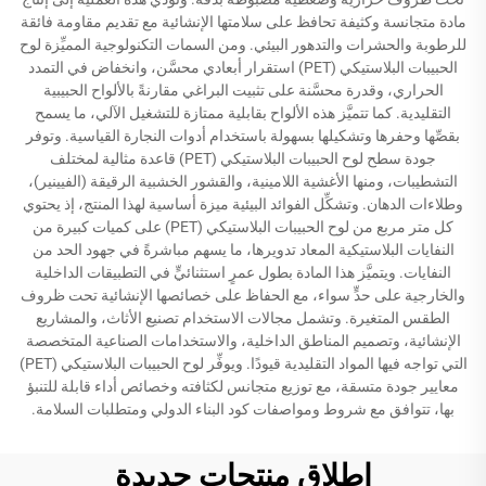
مادة متجانسة وكثيفة تحافظ على سلامتها الإنشائية مع تقديم مقاومة فائقة
للرطوبة والحشرات والتدهور البيئي. ومن السمات التكنولوجية المميِّزة لوح
الحبيبات البلاستيكي (PET) استقرار أبعادي محسَّن، وانخفاض في التمدد
الحراري، وقدرة محسَّنة على تثبيت البراغي مقارنةً بالألواح الحبيبية
التقليدية. كما تتميَّز هذه الألواح بقابلية ممتازة للتشغيل الآلي، ما يسمح
بقصِّها وحفرها وتشكيلها بسهولة باستخدام أدوات النجارة القياسية. وتوفر
جودة سطح لوح الحبيبات البلاستيكي (PET) قاعدة مثالية لمختلف
التشطيبات، ومنها الأغشية اللامينية، والقشور الخشبية الرقيقة (الفيينير)،
وطلاءات الدهان. وتشكِّل الفوائد البيئية ميزة أساسية لهذا المنتج، إذ يحتوي
كل متر مربع من لوح الحبيبات البلاستيكي (PET) على كميات كبيرة من
النفايات البلاستيكية المعاد تدويرها، ما يسهم مباشرةً في جهود الحد من
النفايات. ويتميَّز هذا المادة بطول عمرٍ استثنائيٍّ في التطبيقات الداخلية
والخارجية على حدٍّ سواء، مع الحفاظ على خصائصها الإنشائية تحت ظروف
الطقس المتغيرة. وتشمل مجالات الاستخدام تصنيع الأثاث، والمشاريع
الإنشائية، وتصميم المناطق الداخلية، والاستخدامات الصناعية المتخصصة
التي تواجه فيها المواد التقليدية قيودًا. ويوفِّر لوح الحبيبات البلاستيكي (PET)
معايير جودة متسقة، مع توزيع متجانس لكثافته وخصائص أداء قابلة للتنبؤ
بها، تتوافق مع شروط ومواصفات كود البناء الدولي ومتطلبات السلامة.
إطلاق منتجات جديدة