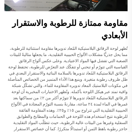
مقاومة ممتازة للرطوبة والاستقرار
الأبعادي
تُظهر لوحة الرقائق البلاستيكية المُعاد تدويرها مقاومة استثنائية للرطوبة،
مما يحل جذريًّا مشكلات الألواح الحبيبية التقليدية، ما يجعلها مثاليةً للبيئات
الصعبة التي تفشل فيها المواد الاعتيادية. وعلى عكس ألواح الرقائق
القياسية التي تتورّم أو تنحني أو تتفكّك عند التعرّض للرطوبة، تحتفظ لوحة
الرقائق البلاستيكية المُعاد تدويرها بالسلامة البنائية والاستقرار البعدي في
ظل ظروف رطوبة متغيرة. وينبع هذا الأداء المتميز من الخصائص المتأصلة
في مكونات البلاستيك المعاد تدويره المقاومة للماء، والتي تشكّل شبكة
واقية تمتد عبر هيكل اللوحة بأكمله. وتُظهر الاختبارات المخبرية أن لوحة
الرقائق البلاستيكية المُعاد تدويرها لا تتورّم أكثر من ٢٪ من سماكتها بعد
غمرها في الماء لمدة ٢٤ ساعة، مقارنةً بنسبة التورّم المعتادة في الألواح
الحبيبية التقليدية التي تتراوح بين ١٥٪ و٢٥٪. وهذه المقاومة الفائقة
للرطوبة تتيح استخدام هذه اللوحة في الحمامات والمطابخ والطوابق
السفلية وغيرها من البيئات عالية الرطوبة، حيث تتطلّب المواد التقليدية
حاجز رطوبة باهظ الثمن أو استبدالًا متكررًا. كما أن خصائص الاستقرار