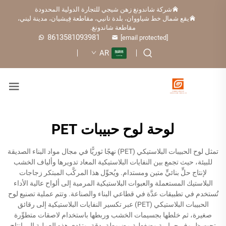
شركة شاندونغ زهن شيجي للتجارة الدولية المحدودة
يقع شمال خط شياووان، بلدة تانيي، مقاطعة فِيشيان، مدينة ليني،
مقاطعة شاندونغ.
8613581093981
[email protected]
AR
لوحة لوح حبيبات PET
تمثل لوح الحبيبات البلاستيكي (PET) نهجًا ثوريًّا في مجال مواد البناء الصديقة
للبيئة، حيث تجمع بين النفايات البلاستيكية المعاد تدويرها وألياف الخشب
لإنتاج حلٍّ بنائيٍّ متين ومستدام. ويُحوِّل هذا المركَّب المبتكر زجاجات
البلاستيك المستعملة والعبوات البلاستيكية المرمية إلى ألواح عالية الأداء
تُستخدم في تطبيقات عدَّة في قطاعي البناء والصناعة. وتتم عملية تصنيع لوح
الحبيبات البلاستيكي (PET) عبر تكسير النفايات البلاستيكية إلى رقائق
صغيرة، ثم خلطها بجسيمات الخشب وربطها باستخدام لاصقات متطوِّرة
تحت ظروف حرارية وضغطية مضبوطة بدقة. وتؤدي هذه العملية إلى إنتاج