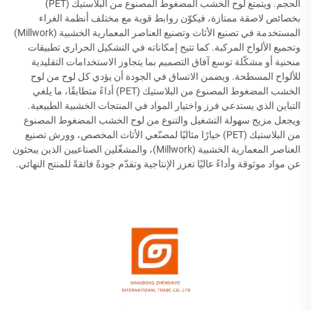
الحجم. ويتمتع لوح الخشب المضغوط المصنوع من البلاستيك (PET)
بخصائص لاصقة ممتازة، فيكوّن روابط قوية مع مختلف أنظمة الغراء
المستخدمة في تصنيع الأثاث وتصنيع العناصر المعمارية الخشبية (Millwork)
وتجميع الألواح المركبة. كما تتيح إمكاناته في التشكيل الحراري تطبيقات
منحنية أو مشكّلة توسع آفاق التصميم بما يتجاوز الاستخدامات التقليدية
للألواح المسطحة. ويضمن الاتساق في الجودة أن يؤدي كل لوح من لوح
الخشب المضغوط المصنوع من البلاستيك (PET) أداءً متطابقًا، ما يلغي
التباين الذي يستدعي فرز واختيار المواد في المنتجات الخشبية الطبيعية.
ويجعل مزيج سهولة التشغيل والتنوع من لوح الخشب المضغوط المصنوع
من البلاستيك (PET) خيارًا مثاليًا لمصنّعي الأثاث المخصص، وورش تصنيع
العناصر المعمارية الخشبية (Millwork)، والمشغّلين الصناعيين الذين يبحثون
عن مواد موثوقة وأداءً عاليًا تعزز الإنتاجية وتقدّم جودةً فائقةً للمنتج النهائي.