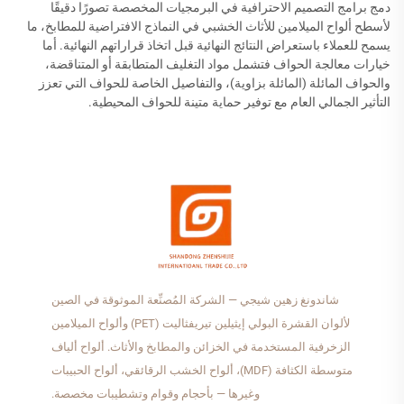
دمج برامج التصميم الاحترافية في البرمجيات المخصصة تصورًا دقيقًا
لأسطح ألواح الميلامين للأثاث الخشبي في النماذج الافتراضية للمطابخ، ما
يسمح للعملاء باستعراض النتائج النهائية قبل اتخاذ قراراتهم النهائية. أما
خيارات معالجة الحواف فتشمل مواد التغليف المتطابقة أو المتناقضة،
والحواف المائلة (المائلة بزاوية)، والتفاصيل الخاصة للحواف التي تعزز
التأثير الجمالي العام مع توفير حماية متينة للحواف المحيطية.
شاندونغ زهين شيجي — الشركة المُصنِّعة الموثوقة في الصين
لألوان القشرة البولي إيثيلين تيريفثاليت (PET) وألواح الميلامين
الزخرفية المستخدمة في الخزائن والمطابخ والأثاث. ألواح ألياف
متوسطة الكثافة (MDF)، ألواح الخشب الرقائقي، ألواح الحبيبات
وغيرها — بأحجام وقوام وتشطيبات مخصصة.