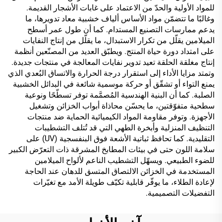
للمواد الأولية والحدّ من الاعتماد على غابات الأشجار القديمة.
وغالبًا ما تتضمّن مواد الأساس ألياف خشبية معاد تدويرها، ما
يدعم ممارسات التصنيع المستدام. كما أن طول عمر أسطح
الميلامين يقلّل من تكرار الاستبدال، ما يقلّل من إنتاج النفايات
على امتداد دورة حياة المنتج. ويطبّق العديد من المصنّعين أنظمة
إنتاج مغلقة الحلقة تعيد تدوير نفايات المعالجة في منتجات جديدة.
وتمتد مزايا الأداء إلى استقرار درجة الحرارة والاتساق البُعدي الذي
يمنع التواء أو تشقّق أو حركة موسمية شائعة في البدائل الخشبية
الصلبة. كما أن البنية الهندسية المُصمَّمة توفر تسطّحًا ونوعية
سطحية متفوّقتين، ما يحسّن محاذاة أبواب الخزائن وتشغيل
الأجهزة. وتوفر مقاومة المواد الكيميائية الحماية ضد منتجات
التنظيف المنزلية وأبخرة الطهي التي قد تُتلف التشطيبات
التقليدية. كما تحافظ ثباتية الأشعة فوق البنفسجية (UV) على
سلامة اللون حتى في بيئات المطابخ المشرقة ذات التعرّض الكبير
للضوء الطبيعي. ويسهّل التشطيب الناعم لألواح الميلامين
المستخدمة في الخزائن الالتصاق المتسق للدهان عند الحاجة
لإعادة الطلاء، ما يوفّر قابلية تكيّف طويلة الأمد مع تغيّرات
التفضيلات التصميمية.