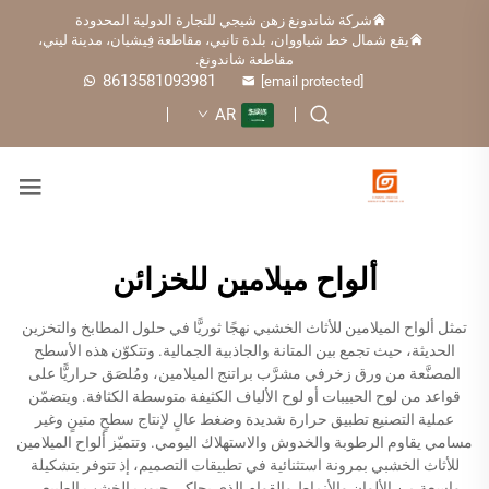
شركة شاندونغ زهن شيجي للتجارة الدولية المحدودة
يقع شمال خط شياووان، بلدة تانيي، مقاطعة فِيشيان، مدينة ليني،
مقاطعة شاندونغ.
8613581093981
[email protected]
AR
ألواح ميلامين للخزائن
تمثل ألواح الميلامين للأثاث الخشبي نهجًا ثوريًّا في حلول المطابخ والتخزين
الحديثة، حيث تجمع بين المتانة والجاذبية الجمالية. وتتكوّن هذه الأسطح
المصنَّعة من ورق زخرفي مشرَّب براتنج الميلامين، ومُلصَق حراريًّا على
قواعد من لوح الحبيبات أو لوح الألياف الكثيفة متوسطة الكثافة. ويتضمّن
عملية التصنيع تطبيق حرارة شديدة وضغط عالٍ لإنتاج سطحٍ متينٍ وغير
مسامي يقاوم الرطوبة والخدوش والاستهلاك اليومي. وتتميّز ألواح الميلامين
للأثاث الخشبي بمرونة استثنائية في تطبيقات التصميم، إذ تتوفر بتشكيلة
واسعة من الألوان والأنماط والقوام الذي يحاكي حبوب الخشب الطبيعي