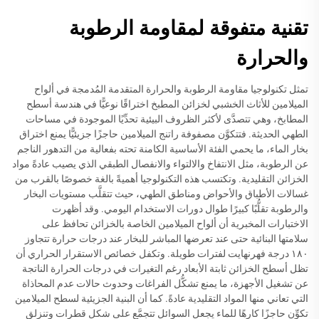
تقنية متفوقة لمقاومة الرطوبة
والحرارة
تمثل تكنولوجيا مقاومة الرطوبة والحرارة المتقدمة المُدمجة في ألواح
الميلامين للأثاث الخشبي لخزائن المطبخ اختراقًا نوعيًّا في هندسة أسطح
المطابخ، وهي تتصدَّى لأكثر الظروف البيئية تحدِّيًا الموجودة في مساحات
الطهي الحديثة. فتتكوَّن مصفوفة راتنج الميلامين حاجزًا جزيئيًّا يمنع اختراق
بخار الماء، ما يحمي الفئة الأساسية الكامنة تحته بفعالية من التدهور الناجم
عن الرطوبة، مثل الانتفاخ والالتواء والانفصال الطبقي الذي يصيب عادةً مواد
الخزائن التقليدية. وتكتسب هذه التكنولوجيا أهميةً بالغة خصوصًا بالقرب من
غسالات الأطباق والأحواض ومناطق الطهي، حيث تتقلَّب مستويات البخار
والرطوبة تقلُّبًا كبيرًا طوال دورات الاستخدام اليومي. وقد أظهرت
الاختبارات المخبرية أن ألواح الميلامين الخاصة بالخزائن تحافظ على
سلامتها البنائية حتى عند تعرضها المباشر للبخار عند درجات حرارة تتجاوز
١٨٠ درجة فهرنهايت لفترات طويلة. وتكفل خصائص الاستقرار الحراري أن
تظل أسطح الخزائن ثابتة الأبعاد رغم التغيرات في درجات الحرارة الناتجة
عن تشغيل الأجهزة، ما يمنع تشكُّل الفراغات وحدوث حالات عدم المحاذاة
التي تعاني منها المواد التقليدية عادةً. كما أن البنية الجزيئية لسطح الميلامين
تكوِّن حاجزًا كارهًا للماء يجعل السوائل تتجمَّع على شكل قطرات وتنزلق