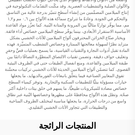
والألوان الصلبة والتشطيبات العصرية. وقد مكّنت التقدّمات التكنولوجية في
إنتاج الميلامين المصمِّمين من إنشاء أسطحٍ تتميّز بدرجة عالية من التناسق
والتحكم في الجودة. وعادةً ما تتراوح سماكة هذه الألواح بين ٠,٦ مم و١,٢
مم، مما يوفّر توازنًا مثاليًّا بين المرونة والمتانة البُنية. كما تعزِّز مواد القاعدة
الأساسية الاستقرار الأبعادي، بينما يوفّر سطح الميلامين خصائص أداء فائقة.
ويختار صنّاع الخزائن المحترفون ألواح الميلامين للأثاث الخشبي بشكل
متزايد نظرًا لسهولة معالجتها الممتازة وخصائص التشطيب المتميِّزة. فهذه
المادة تقبل أدوات النجارة والتقنيات القياسية، ما يسمح بعمليات قصٍّ وحفرٍ
وتغليف حواف دقيقة. وتضمن تقنيات الالتصاق المتطوِّرة التصاقًا دائمًا بين
طبقة الميلامين والقاعدة، ومنع انفصال الطبقات حتى في الظروف البيئية
القصوى. كما تتضمّن ألواح الميلامين الحديثة للأثاث الخشبي تركيبات محسَّنة
تفوق المعايير الصناعية فيما يتعلّق بانبعاثات الفورمالديهايد، ما يجعلها
خيارات مسؤولة بيئيًّا للتطبيقات السكنية والتجارية. وتوفر كيمياء السطح
خصائص مضادة للميكروبات طبيعيًّا، ما يسهم في خلق بيئات داخلية أكثر
صحّة. وتظل هذه الألواح محافظةً على مظهرها وخصائصها البُنية عبر نطاق
واسع من درجات الحرارة، ما يجعلها مناسبة لمختلف الظروف المناخية
والتطبيقات التي تتجاوز الأثاث الخشبي التقليدي.
المنتجات الرائجة