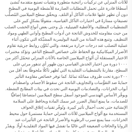
للأثاث المنزلي عن تركيبات راتنجية متطورة وتقنيات تصنيع متقدمة تُنشئ
أسطحًا قادرة على تحمل المتطلبات الصارمة للأنشطة اليومية في المطبخ
دون أن تظهر عليها علامات التآكل أو التلف. ويحقّق سطح الميلامين المُصلَّب
تصنيفاتٍ ممتازةً في اختبارات التآكل القياسية، متفوقًا بشكلٍ كبيرٍ على
التشطيبات المطلية، والأغطية الفينيلية، بل وحتى بعض أنواع الخشب الصلب
من حيث مقاومته للخدوش الناتجة عن أدوات المطبخ وأواني الطهي ومواد
التنظيف. وتنبع هذه المتانة من البنية البوليمرية المشبَّكة التي تتكون أثناء
عملية التصلب عند درجات حرارة مرتفعة، والتي تُكوِّن روابط جزيئية تقاوم
الأضرار الميكانيكية مع الحفاظ على خصائص السطح الناعم. وتؤكد مختبرات
الاختبار المستقلة أن ألواح الميلامين الخاصة بالأثاث المنزلي تتحمّل أكثر من
١٠٠٠ دورة من اختبار الخدش القياسي دون ظهور أي تدهور مرئي على
السطح، مقارنةً بالتشطيبات التقليدية التي تُظهر تآكلًا ملحوظًا بعد أقل من
٢٠٠ دورة تحت ظروف مماثلة تمامًا. كما توفر خصائص مقاومة التأثير
حمايةً ضد التقوُّسات والتجاويف الناتجة عن سقوط الأجسام، واصطدام
أبواب الخزانات، والتصادمات اليومية التي تحدث في بيئات المطابخ النشطة.
ويوفّر الأساس الهندسي الموجود أسفل سطح الميلامين امتصاصًا إضافيًّا
للصدمات، ما يمنع انتقال الضرر عبر سمك المادة ويحافظ على السلامة
الإنشائية حتى تحت أحمال تأثير كبيرة. وتُوفّر تقنيات إغلاق الحواف
المستخدمة مع ألواح الميلامين للأثاث المنزلي حمايةً مستمرةً حول محيط
الخزانات، مما يمنع تسرب الرطوبة والأضرار الناتجة عن التأثيرات عند
الزوايا والحافات الضعيفة التي غالبًا ما تفشل فيها المواد التقليدية أولًا. ويقدّر