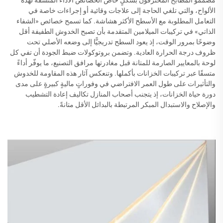
مصممو المطابخ المحترفون بشكلٍ خاص الخصائص الأداء المتسقة لهذه
الألواح، والتي تلغي الحاجة إلى علاجات وقائية أو إجراءات خاصة في
التعامل المطلوبة مع الأسطح الأكثر هشاشة. كما تسمح خصائص «الشفاء
الذاتي» في تركيبات الميلامين المتقدمة بأن تصبح الخدوش الطفيفة أقل
وضوحًا بمرور الوقت، إذ يعود السطح تدريجيًّا إلى وضعه الأصلي تحت
ظروف درجة الحرارة العادية. وتضمن بروتوكولات ضبط الجودة أن تفي كل
لوحة بالمعايير الصارمة للمتانة قبل مغادرتها مرافق التصنيع، ما يوفّر أداءً
متسقًا عبر تركيبات الخزانات بأكملها. وتنعكس آثار هذه المقاومة للخدوش
والتأثيرات على طول العمر الافتراضي في وفوراتٍ ماليةٍ كبيرةٍ على مدى
دورة حياة الخزانات، إذ يتجنب أصحاب المنازل تكاليف إعادة التشطيب
والإصلاح والاستبدال المبكر المرتبطة بالبدائل الأقل متانةً.