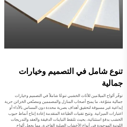
تنوع شامل في التصميم وخيارات
جمالية
توفّر ألواح الميلامين للأثاث الخشبي تنوعًا شاملاً في التصميم وخيارات
جمالية متنوّعة، ما يمنح أصحاب المنازل والمصممين ومصنّعي الخزائن حرية
إبداعية غير مسبوقة لتحقيق أهداف بصرية محددة دون المساس بالأداء أو
اعتبارات الميزانية. وتتيح تقنيات الطباعة المتقدمة إعادة إنتاج أنماط حبوب
الخشب بدقةٍ استثنائية، بحيث تلتقط التباينات الدقيقة والعقد والتدريجات
اللونية الموجودة في أنواع الأخشاب الصلبة الفاخرة، مما يجعل ألواح