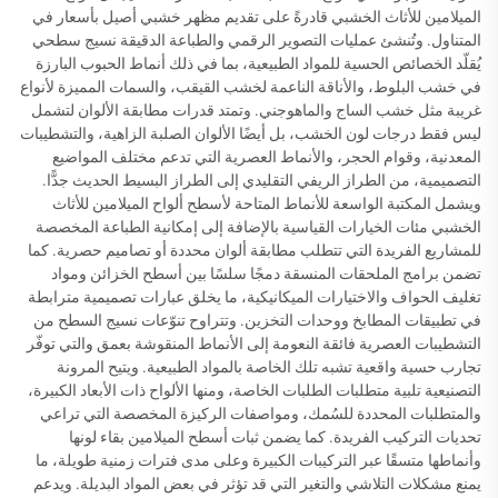
الميلامين للأثاث الخشبي قادرةً على تقديم مظهر خشبي أصيل بأسعار في
المتناول. وتُنشئ عمليات التصوير الرقمي والطباعة الدقيقة نسيج سطحي
يُقلّد الخصائص الحسية للمواد الطبيعية، بما في ذلك أنماط الحبوب البارزة
في خشب البلوط، والأناقة الناعمة لخشب القيقب، والسمات المميزة لأنواع
غريبة مثل خشب الساج والماهوجني. وتمتد قدرات مطابقة الألوان لتشمل
ليس فقط درجات لون الخشب، بل أيضًا الألوان الصلبة الزاهية، والتشطيبات
المعدنية، وقوام الحجر، والأنماط العصرية التي تدعم مختلف المواضيع
التصميمية، من الطراز الريفي التقليدي إلى الطراز البسيط الحديث جدًّا.
ويشمل المكتبة الواسعة للأنماط المتاحة لأسطح ألواح الميلامين للأثاث
الخشبي مئات الخيارات القياسية بالإضافة إلى إمكانية الطباعة المخصصة
للمشاريع الفريدة التي تتطلب مطابقة ألوان محددة أو تصاميم حصرية. كما
تضمن برامج الملحقات المنسقة دمجًا سلسًا بين أسطح الخزائن ومواد
تغليف الحواف والاختيارات الميكانيكية، ما يخلق عبارات تصميمية مترابطة
في تطبيقات المطابخ ووحدات التخزين. وتتراوح تنوّعات نسيج السطح من
التشطيبات العصرية فائقة النعومة إلى الأنماط المنقوشة بعمق والتي توفّر
تجارب حسية واقعية تشبه تلك الخاصة بالمواد الطبيعية. ويتيح المرونة
التصنيعية تلبية متطلبات الطلبات الخاصة، ومنها الألواح ذات الأبعاد الكبيرة،
والمتطلبات المحددة للسُمك، ومواصفات الركيزة المخصصة التي تراعي
تحديات التركيب الفريدة. كما يضمن ثبات أسطح الميلامين بقاء لونها
وأنماطها متسقًا عبر التركيبات الكبيرة وعلى مدى فترات زمنية طويلة، ما
يمنع مشكلات التلاشي والتغير التي قد تؤثر في بعض المواد البديلة. ويدعم