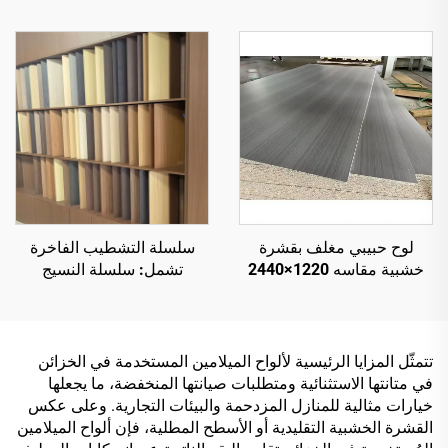
لوح حبيبي مغلف بقشرة
سلسلة التشطيب الفاخرة
خشبية مقاسه 1220×2440
تشمل: سلسلة النسيج
مم، وسمكه 16 مم، ذو قلب
الحجري، وسلسلة النسيج
من الخشب الطبيعي ومغلف
الخشبي، وسلسلة النسيج
بقشرة ميلامين لزخرفة
الخشبي المتزامن، وسلسلة
الخزائن
الحبر الشرقي الشعري،
تتمثّل المزايا الرئيسية لألواح الميلامين المستخدمة في الخزائن
وتُستخدم على ألواح MDF
في متانتها الاستثنائية ومتطلبات صيانتها المنخفضة، ما يجعلها
والخشب الرقائقي واللوح
خيارات مثالية للمنازل المزدحمة والبيئات التجارية. وعلى عكس
الحبيبي والبلوكبورد
القشرة الخشبية التقليدية أو الأسطح المطلية، فإن ألواح الميلامين