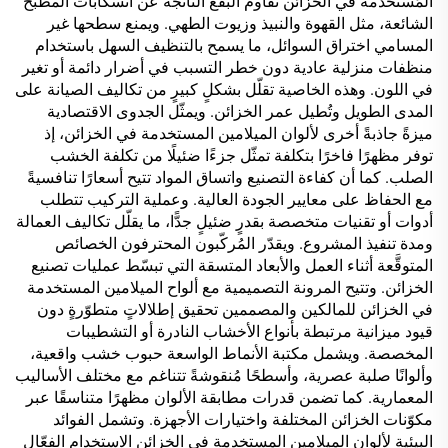
المُستخدمة في الخزائن تقاوم البقع الناتجة عن انسكابات المطبخ
الشائعة، مثل القهوة والنبيذ وزيوت الطهي. ويمنع سطحها غير
المسامي اختراق السوائل، ما يسمح بالتنظيف السهل باستخدام
منظفات منزلية عادية دون خطر التسبب في أضرار دائمة أو تغير
في اللون. وهذه الخاصية تقلّل بشكلٍ كبيرٍ من تكاليف الصيانة على
المدى الطويل وتُطيل عمر الخزائن. ويمثّل الجدوى الاقتصادية
ميزةً جاذبةً أخرى لألوان الميلامين المستخدمة في الخزائن، إذ
توفر مظهرًا فاخرًا بتكلفة تمثّل جزءًا ضئيلًا من تكلفة الخشب
الصلب. كما أن كفاءة التصنيع واتساق المواد تتيح أسعارًا تنافسيةً
مع الحفاظ على معايير الجودة العالية. وعملية التركيب تتطلب
أدوات أو تقنيات متخصصة بقدرٍ ضئيلٍ جدًّا، ما يقلّل تكاليف العمالة
ومدة تنفيذ المشروع. ويقدّر المُركّبون المحترفون الخصائص
المتوقَّعة أثناء العمل والأبعاد المتسقة التي تبسّط عمليات تصنيع
الخزائن. وتتيح المرونة التصميمية مع ألواح الميلامين المستخدمة
في الخزائن للمالكين والمصممين تحقيق إطلالاتٍ متطوّرةٍ دون
قيود ميزانية مرتبطة بأنواع الأخشاب النادرة أو التشطيبات
المخصصة. ويشمل مكتبة الأنماط الواسعة حبوب خشب واقعية،
وألوانًا صلبة عصرية، وأسطحًا مُنقوشةً تتناغم مع مختلف الأساليب
المعمارية. كما تضمن قدرات مطابقة الألوان مظهرًا متناسقًا عبر
مكوّنات الخزائن المختلفة واختيارات الأجهزة. وتشمل الفوائد
البيئية لألوان الميلامين المستخدمة في الخزائن الاستخدام الفعّال