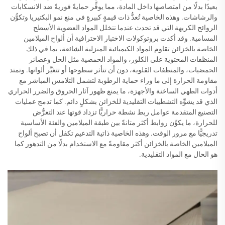
بعيدًا بدلًا من امتصاصها داخل المادة، مما يوفِّر حمايةً فوريةً ضد الانسكابات
والرشاشات. وهذه الخاصية تُعدُّ ذات قيمةٍ كبيرةٍ في منع نمو البكتيريا وتكوُّن
الروائح الكريهة التي قد تحدث عندما تتخلل المواد العضوية الأسطح
المسامية. وقد أكدت بروتوكولات الاختبار الاحترافية أن ألواح الميلامين
الخاصة بالخزائن تقاوم المواد الكيميائية المنزلية الشائعة، بما في ذلك
المنظفات المحتوية على الكلور، والمواد الحمضية مثل الخل وعصائر
الحمضيات، والمنظفات القلوية، دون أن تتأثر سطوحها أو تتغيَّر ألوانها. وتمتد
مقاومة الحرارة إلى ما وراء حماية الرطوبة لتشمل التلامس المباشر مع
أدوات الطهي الساخنة والأجهزة، ما يمنع ظهور آثار الحروق والضرر الحراري
الذي قد يشوِّه التشطيبات التقليدية للخزائن بشكلٍ دائم. كما تدمج عمليات
التصنيع المتقدمة عوامل ربط نشطة حراريًّا تزداد قوتها عند التعرُّض
للحرارة، ما يكوِّن روابط أكثر متانةً بين طبقة الميلامين والفئة الأساسية
تدريجيًّا مع مرور الوقت. وهذه الخاصية ذاتية التدعيم تكفل أن تصبح ألواح
الميلامين الخاصة بالخزائن أكثر مقاومةً مع الاستخدام بدلًا من التدهور كما
هو الحال مع المواد التقليدية.