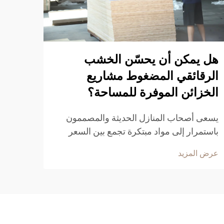
هل يمكن أن يحسّن الخشب
لماذ
الرقائقي المضغوط مشاريع
الرق
الخزائن الموفرة للمساحة؟
إن الت
بشكل 
يسعى أصحاب المنازل الحديثة والمصممون
التي تو
باستمرار إلى مواد مبتكرة تجمع بين السعر
عرض ا
تكلّفي
المعقول والتنوع الوظيفي والكفاءة في مشاريع
عرض المزيد
الحبي
الخزائن الخاصة بهم. وقد برز الخشب
في صن
الرقائقي المصنوع من الحبيبات كخيار رائد
لتصاميم الخزائن الموفرة للمساحة، مقدِّمًا أداءً
استثنائيًّا...