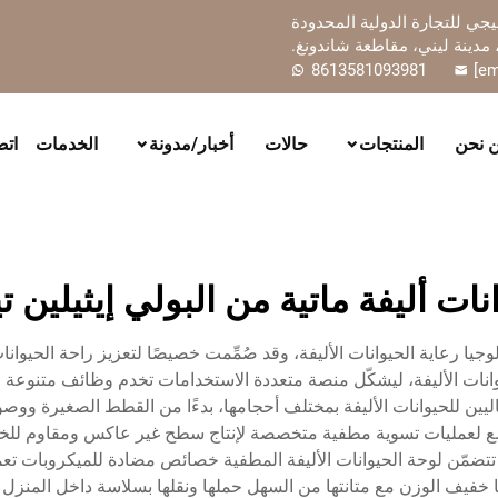
ي للتجارة الدولية المحدودة
مدينة ليني، مقاطعة شاندونغ.
8613581093981
[em
 نحن
المنتجات
حالات
أخبار/مدونة
الخدمات
اتص
ات أليفة ماتية من البولي إيثيلين ت
نولوجيا رعاية الحيوانات الأليفة، وقد صُمِّمت خصيصًا لتعزيز راحة الحيوان
وانات الأليفة، ليشكّل منصة متعددة الاستخدامات تخدم وظائف متنوعة لأصح
ن للحيوانات الأليفة بمختلف أحجامها، بدءًا من القطط الصغيرة ووصولً
PET) عالية الجودة، التي تخضع لعمليات تسوية مطفية متخصصة لإنتاج سطح غير عاكس 
 تتضمّن لوحة الحيوانات الأليفة المطفية خصائص مضادة للميكروبات تعم
خفيف الوزن مع متانتها من السهل حملها ونقلها بسلاسة داخل المنزل أ