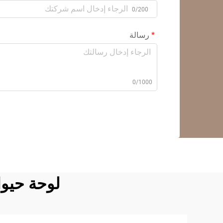
0/200
رسالة
0/1000
لوحة حيوان