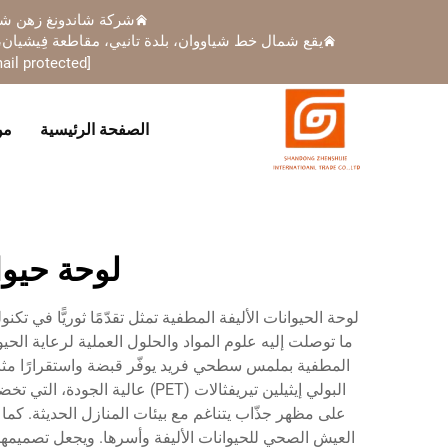
شركة شاندونغ زهن شيج
يقع شمال خط شياووان، بلدة تانيي، مقاطعة فِيشيان، 
ail protected]
الصفحة الرئيسية
من
لوحة حيوان
لوحة الحيوانات الأليفة المطفية تمثل تقدّمًا ثوريًّا في تك
ما توصلت إليه علوم المواد والحلول العملية لرعاية الحي
المطفية بملمس سطحي فريد يوفّر قبضة واستقرارًا مثاليي
البولي إيثيلين تيريفثالات (
على مظهر جذّاب يتناغم مع بيئات المنازل الحديثة. كما
العيش الصحي للحيوانات الأليفة وأسرها. ويجعل تصميمها 