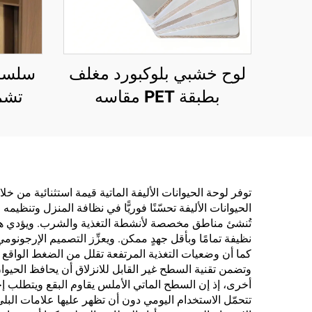
لوح خشبي بلوكبورد مغلف
سلسلة
بطبقة PET مقاسه
تشم
1220×2440 مم، وسمكه
الحجر
16 مم، مغلف بطبقة PET
الخشب
سميكة 0.2 مم ذات لمعان
الخشبي
عالٍ أو غير لامع لزخرفة
الحب
توفر لوحة الحيوانات الأليفة الماتية قيمة استثنائية من خ
الحيوانات الأليفة تحسّنًا فوريًّا في نظافة المنزل وتنظيم
الخزائن
تُنشئ مناطق مخصصة لأنشطة التغذية والشرب. ويؤدي هذ
والخش
نظيفة تمامًا وبأقل جهدٍ ممكن. ويعزِّز التصميم الإرجونوم
كما أن وضعيات التغذية المرتفعة تقلل من الضغط الواقع ع
ال
وتضمن تقنية السطح غير القابل للانزلاق أن يحافظ الحيوان 
أخرى، إذ إن السطح الماتي الأملس يقاوم البقع ويتطلب إج
تتحمّل الاستخدام اليومي دون أن تظهر عليها علامات البلى