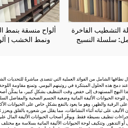
 التشطيب الفاخرة
ألواح منسقة بنمط ا
ل: سلسلة النسيج
ونمط الخشب | ألو
ي، وسلسلة النسيج
زخرفية رقمية مخ
ي، وسلسلة النسيج
فاخرة مصنوعة في إيط
 المتزامن، وسلسلة
باستخدام تقنية الز
ر الشرقي الشعري،
المختلطة | حافة تغ
لال نطاقها الشامل من الفوائد العملية التي تتصدى مباشرةً للتحديات ال
ه عند دمج هذه الحلول المبتكرة في روتينهم اليومي. وتمنع مقاومة اللوحة 
وتُستخدم على ألواح MDF
بلون متناسق | مجم
ا النهج المستهدف إلى خفض وقت التنظيف بشكلٍ كبير، ما يمكّن أصح
ب الرقائقي واللوح
ألواح أثاث فاخرة خال
ي للوحة الحيوانات الأليفة الماتية وضعية الجسم الصحية والمفاصل السليم
لى الرقبة والظهر، وهو ما يعود بالنفع بشكلٍ خاص على الحيوانات الأكب
حبيبي والبلوكبورد
الطلاء
الأليف على ثباته أثناء النشاطات، مما يقلل من شعوره بالقلق ويعزز ثقت
راءات تنظيف بسيطة فقط. ويوفّر أصحاب الحيوانات الأليفة المال على ا
 أو التدهور. وتتكيف لوحة الحيوانات الأليفة الماتية بسلاسة مع مختل