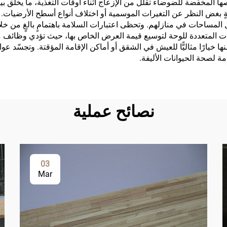
المخفِّضة للضوضاء تقلل من الإزعاج أثناء أوقات التغذية، ما يخلق بيئات
بغض النظر عن التغيرات الموسمية أو اختلاف أنواع أسطح الأرضيات. وتمك
 المساحات في منازلهم. وتحظى اعتبارات السلامة باهتمامٍ بالغٍ من خل
يقات المتعددة للوحة لتوسيع قيمة العرض الخاص بها، حيث تؤدي وظائف 
منها خيارًا مثاليًّا للعيش في الشقق أو أماكن الإقامة المؤقتة. وتجسّد 
ة لصحة الحيوانات الأليفة.
نصائح عملية
03
Mar