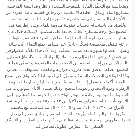
ومتجانسة مع التحمُّل الفعّال للضغوط الشديدة والظروف البيئية المرتبطة
بمشاريع البناء. وتتكوَّن الطبقة الأساسية من رقائق خشبية عالية الجودة من
الأخشاب الصلبة، والتي تُستخلص عادةً من مزارع الغابات المستدامة،
وتُلصق معًا باستخدام لاصقات فينولية مقاومة للماء. وهذه الطريقة في
التصنيع تُنتج لوحة مستقرة أبعاديًّا تحافظ على سلامتها الإنشائية خلال عدة
عمليات صب خرسانية. أما المعالجة السطحية السوداء فتتضمن طبقات
راتنج فينولي متخصصة تشكِّل حاجزًا غير مسامي يمنع التصاق الخرسانة
ويسهِّل انفصالها بسهولة بعد عملية التصلُّب. وقد أدَّى هذا التقدُّم التكنولوجي
إلى خفضٍ كبيرٍ في الحاجة إلى مواد الفك (المواد المانعة للالتصاق) وتقليل
الحد الأدنى من إعداد السطح بين الاستخدامات المتعددة. ويتضمَّن عملية
التصنيع الضغط الدقيق تحت ظروف حرارية وضغطية مضبوطة، ما يضمن
توحُّدًا دقيقًا في التحملات السمكية وتميُّزًا في الانبساط (الاستواء) عبر سطح
اللوحة بأكمله. وتشمل إجراءات ضبط الجودة اختباراتٍ صارمةً لمقاومة
الرطوبة وقوة الالتصاق ونعومة السطح، وذلك لضمان الأداء الموثوق به في
التطبيقات الميدانية. وعادةً ما تتوفر ألواح خشب الخرسانة المُغشَّى باللون
الأسود بأبعاد قياسية تتراوح سماكتها بين ١٢ مم و٢٥ مم، مع أحجام شائعة
للألواح هي ١٢٢٠ × ٢٤٤٠ مم و١٢٥٠ × ٢٥٠٠ مم لتتناسب مع مختلف
تكوينات القوالب. كما تتميَّز هذه المادة باستقرار أبعادي ممتاز في ظل
تغيرات ظروف الرطوبة، حيث تحافظ على شكلها وتمنع التقوُّس أو التشقُّق
الطبقي أثناء التعرُّض الطويل لعناصر البناء.