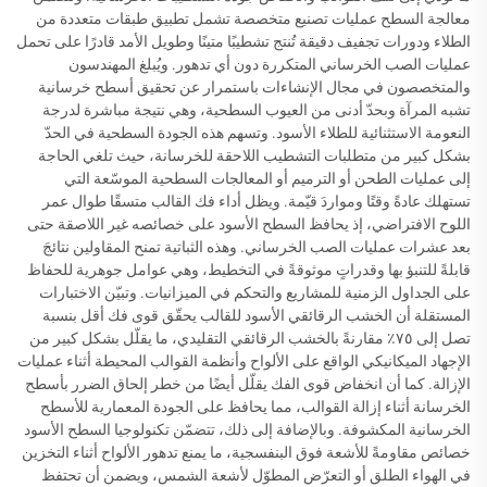
معالجة السطح عمليات تصنيع متخصصة تشمل تطبيق طبقات متعددة من
الطلاء ودورات تجفيف دقيقة تُنتج تشطيبًا متينًا وطويل الأمد قادرًا على تحمل
عمليات الصب الخرساني المتكررة دون أي تدهور. ويُبلغ المهندسون
والمتخصصون في مجال الإنشاءات باستمرار عن تحقيق أسطح خرسانية
تشبه المرآة وبحدّ أدنى من العيوب السطحية، وهي نتيجة مباشرة لدرجة
النعومة الاستثنائية للطلاء الأسود. وتسهم هذه الجودة السطحية في الحدّ
بشكل كبير من متطلبات التشطيب اللاحقة للخرسانة، حيث تلغي الحاجة
إلى عمليات الطحن أو الترميم أو المعالجات السطحية الموسّعة التي
تستهلك عادةً وقتًا ومواردَ قيّمة. ويظل أداء فك القالب متسقًا طوال عمر
اللوح الافتراضي، إذ يحافظ السطح الأسود على خصائصه غير اللاصقة حتى
بعد عشرات عمليات الصب الخرساني. وهذه الثباتية تمنح المقاولين نتائجَ
قابلةً للتنبؤ بها وقدراتٍ موثوقةً في التخطيط، وهي عوامل جوهرية للحفاظ
على الجداول الزمنية للمشاريع والتحكم في الميزانيات. وتبيّن الاختبارات
المستقلة أن الخشب الرقائقي الأسود للقالب يحقّق قوى فك أقل بنسبة
تصل إلى ٧٥٪ مقارنةً بالخشب الرقائقي التقليدي، ما يقلّل بشكل كبير من
الإجهاد الميكانيكي الواقع على الألواح وأنظمة القوالب المحيطة أثناء عمليات
الإزالة. كما أن انخفاض قوى الفك يقلّل أيضًا من خطر إلحاق الضرر بأسطح
الخرسانة أثناء إزالة القوالب، مما يحافظ على الجودة المعمارية للأسطح
الخرسانية المكشوفة. وبالإضافة إلى ذلك، تتضمّن تكنولوجيا السطح الأسود
خصائص مقاومةً للأشعة فوق البنفسجية، ما يمنع تدهور الألواح أثناء التخزين
في الهواء الطلق أو التعرّض المطوّل لأشعة الشمس، ويضمن أن تحتفظ