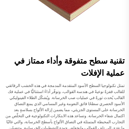
تقنية سطح متفوقة وأداء ممتاز في
عملية الإفلات
تمثل تكنولوجيا السطح الأسود المتقدمة المدمجة في هذه الخشب الرقائقي
للقالب قفزةً نوعيةً في هندسة القوالب، وتوفّر أداءً استثنائيًّا في عملية فك
القالب يُحدث ثورةً في عمليات صب الخرسانة. ويُشكّل الطلاء الفينوليكي
الأسود الحصري سطحًا فائق النعومة وغير المسامي الذي يمنع التصاق
الخرسانة على المستوى الجزيئي، مما يضمن إزالة الألواح بسلاسةٍ بعد
اكتمال شفاء الخرسانة. وتساعد هذه الابتكارات التكنولوجية في التخلّص من
التجارب المحبطة المتمثلة في التصاق الألواح بأسطح الخرسانة، والتي غالبًا
ما تؤدي إلى تلف القوالب وانخفاض جودة التشطيبات الخرسانية. وتتضمّن