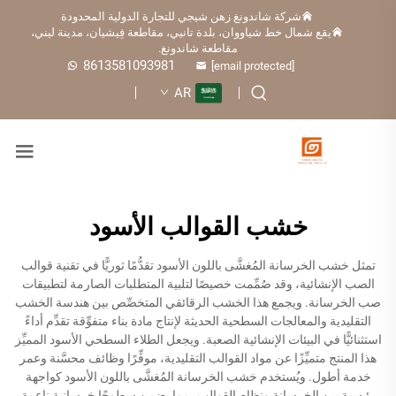
شركة شاندونغ زهن شيجي للتجارة الدولية المحدودة
يقع شمال خط شياووان، بلدة تانيي، مقاطعة فِيشيان، مدينة ليني،
مقاطعة شاندونغ.
8613581093981
[email protected]
AR
خشب القوالب الأسود
تمثل خشب الخرسانة المُغشَّى باللون الأسود تقدُّمًا ثوريًّا في تقنية قوالب
الصب الإنشائية، وقد صُمِّمت خصيصًا لتلبية المتطلبات الصارمة لتطبيقات
صب الخرسانة. ويجمع هذا الخشب الرقائقي المتخصِّص بين هندسة الخشب
التقليدية والمعالجات السطحية الحديثة لإنتاج مادة بناء متفوِّقة تقدِّم أداءً
استثنائيًّا في البيئات الإنشائية الصعبة. ويجعل الطلاء السطحي الأسود المميِّز
هذا المنتج متميِّزًا عن مواد القوالب التقليدية، موفِّرًا وظائف محسَّنة وعمر
خدمة أطول. ويُستخدم خشب الخرسانة المُغشَّى باللون الأسود كواجهة
رئيسية بين الخرسانة ونظام القوالب، مما يضمن سطوحًا خرسانية ناعمة