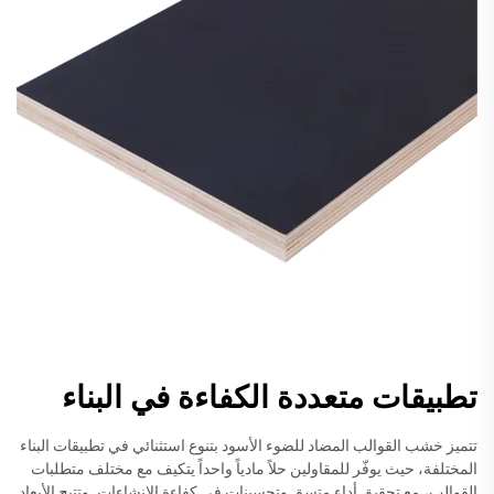
تطبيقات متعددة الكفاءة في البناء
تتميز خشب القوالب المضاد للضوء الأسود بتنوع استثنائي في تطبيقات البناء
المختلفة، حيث يوفّر للمقاولين حلاً مادياً واحداً يتكيف مع مختلف متطلبات
القوالب، مع تحقيق أداءٍ متسقٍ وتحسينات في كفاءة الإنشاءات. وتتيح الأبعاد