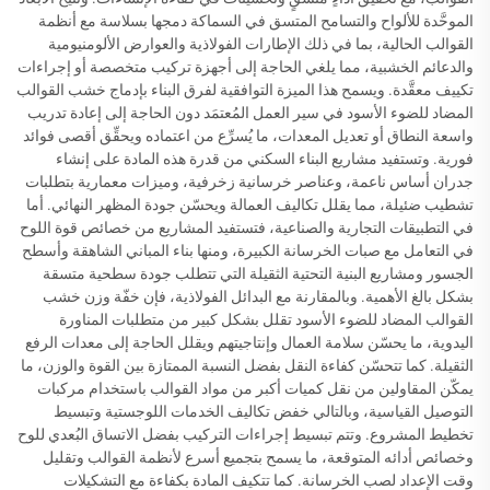
الموحَّدة للألواح والتسامح المتسق في السماكة دمجها بسلاسة مع أنظمة
القوالب الحالية، بما في ذلك الإطارات الفولاذية والعوارض الألومنيومية
والدعائم الخشبية، مما يلغي الحاجة إلى أجهزة تركيب متخصصة أو إجراءات
تكييف معقَّدة. ويسمح هذا الميزة التوافقية لفرق البناء بإدماج خشب القوالب
المضاد للضوء الأسود في سير العمل المُعتمَد دون الحاجة إلى إعادة تدريب
واسعة النطاق أو تعديل المعدات، ما يُسرِّع من اعتماده ويحقِّق أقصى فوائد
فورية. وتستفيد مشاريع البناء السكني من قدرة هذه المادة على إنشاء
جدران أساس ناعمة، وعناصر خرسانية زخرفية، وميزات معمارية بتطلبات
تشطيب ضئيلة، مما يقلل تكاليف العمالة ويحسّن جودة المظهر النهائي. أما
في التطبيقات التجارية والصناعية، فتستفيد المشاريع من خصائص قوة اللوح
في التعامل مع صبات الخرسانة الكبيرة، ومنها بناء المباني الشاهقة وأسطح
الجسور ومشاريع البنية التحتية الثقيلة التي تتطلب جودة سطحية متسقة
بشكل بالغ الأهمية. وبالمقارنة مع البدائل الفولاذية، فإن خفّة وزن خشب
القوالب المضاد للضوء الأسود تقلل بشكل كبير من متطلبات المناورة
اليدوية، ما يحسّن سلامة العمال وإنتاجيتهم ويقلل الحاجة إلى معدات الرفع
الثقيلة. كما تتحسّن كفاءة النقل بفضل النسبة الممتازة بين القوة والوزن، ما
يمكّن المقاولين من نقل كميات أكبر من مواد القوالب باستخدام مركبات
التوصيل القياسية، وبالتالي خفض تكاليف الخدمات اللوجستية وتبسيط
تخطيط المشروع. وتتم تبسيط إجراءات التركيب بفضل الاتساق البُعدي للوح
وخصائص أدائه المتوقعة، ما يسمح بتجميع أسرع لأنظمة القوالب وتقليل
وقت الإعداد لصب الخرسانة. كما تتكيف المادة بكفاءة مع التشكيلات