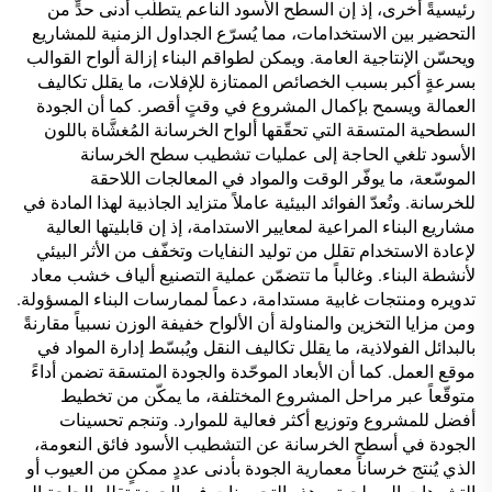
رئيسيةً أخرى، إذ إن السطح الأسود الناعم يتطلّب أدنى حدٍّ من
التحضير بين الاستخدامات، مما يُسرّع الجداول الزمنية للمشاريع
ويحسّن الإنتاجية العامة. ويمكن لطواقم البناء إزالة ألواح القوالب
بسرعةٍ أكبر بسبب الخصائص الممتازة للإفلات، ما يقلل تكاليف
العمالة ويسمح بإكمال المشروع في وقتٍ أقصر. كما أن الجودة
السطحية المتسقة التي تحقّقها ألواح الخرسانة المُغشَّاة باللون
الأسود تلغي الحاجة إلى عمليات تشطيب سطح الخرسانة
الموسّعة، ما يوفّر الوقت والمواد في المعالجات اللاحقة
للخرسانة. وتُعدّ الفوائد البيئية عاملاً متزايد الجاذبية لهذا المادة في
مشاريع البناء المراعية لمعايير الاستدامة، إذ إن قابليتها العالية
لإعادة الاستخدام تقلل من توليد النفايات وتخفّف من الأثر البيئي
لأنشطة البناء. وغالباً ما تتضمّن عملية التصنيع ألياف خشب معاد
تدويره ومنتجات غابية مستدامة، دعماً لممارسات البناء المسؤولة.
ومن مزايا التخزين والمناولة أن الألواح خفيفة الوزن نسبياً مقارنةً
بالبدائل الفولاذية، ما يقلل تكاليف النقل ويُبسّط إدارة المواد في
موقع العمل. كما أن الأبعاد الموحّدة والجودة المتسقة تضمن أداءً
متوقّعاً عبر مراحل المشروع المختلفة، ما يمكّن من تخطيط
أفضل للمشروع وتوزيع أكثر فعالية للموارد. وتنجم تحسينات
الجودة في أسطح الخرسانة عن التشطيب الأسود فائق النعومة،
الذي يُنتج خرساناً معمارية الجودة بأدنى عددٍ ممكنٍ من العيوب أو