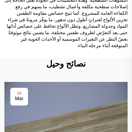
التشوهات السطحية. وهذه التحسينات في الجودة تقلل الحاجة إلى
إصلاحات سطحية مكلفة وأعمال تشطيب، ما يسهم في رفع
الكفاءة العامة للمشروع. كما تتيح خصائص مقاومة الطقس
تخزين الألواح لفتراتٍ أطول دون تدهور، ما يوفّر مرونةً في شراء
المواد وجدولة المشاريع. وتظل الألواح تحافظ على خصائص أدائها
حتى بعد التعرّض لظروف طقس مختلفة، ما يضمن نتائج موثوقةً
بغضّ النظر عن التغيرات الموسمية أو الأحداث الجوية غير
المتوقعة أثناء مرحلة البناء.
نصائح وحيل
03
Mar