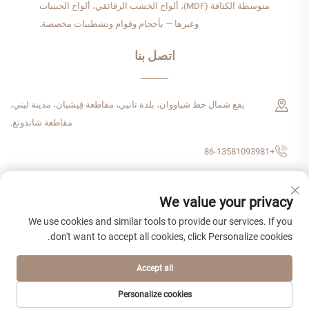
متوسطة الكثافة (MDF)، ألواح الخشب الرقائقي، ألواح الحبيبات
وغيرها — بأحجام وقوام وتشطيبات مخصصة.
اتصل بنا
يقع شمال خط شياووان، بلدة تانيي، مقاطعة فِيشيان، مدينة ليني،
مقاطعة شاندونغ.
+86-13581093981
[email protected]
We value your privacy
We use cookies and similar tools to provide our services. If you
don't want to accept all cookies, click Personalize cookies.
حقوق الطبع والنشر © ٢٠٢٦ شركة شاندونغ زهن شيجي للتجارة الدولية المحدودة.
جميع الحقوق محفوظة.
سياسة الخصوصية
Accept all
Personalize cookies