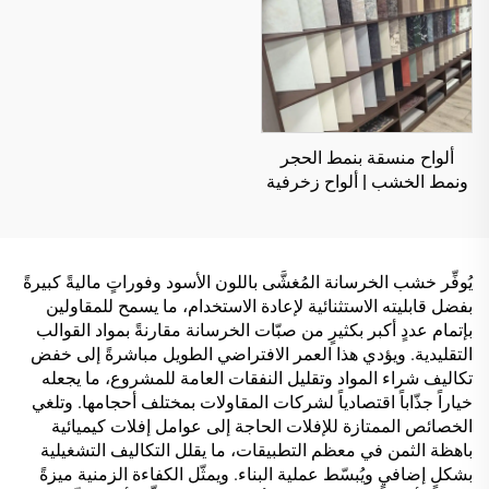
ألواح منسقة بنمط الحجر
ونمط الخشب | ألواح زخرفية
رقمية مخصصة فاخرة
مصنوعة في إيطاليا باستخدام
تقنية الزيوت المختلطة | حافة
تغليف بلون متناسق | مجموعة
يُوفِّر خشب الخرسانة المُغشَّى باللون الأسود وفوراتٍ ماليةً كبيرةً
ألواح أثاث فاخرة خالية من
بفضل قابليته الاستثنائية لإعادة الاستخدام، ما يسمح للمقاولين
الطلاء
بإتمام عددٍ أكبر بكثيرٍ من صبّات الخرسانة مقارنةً بمواد القوالب
التقليدية. ويؤدي هذا العمر الافتراضي الطويل مباشرةً إلى خفض
تكاليف شراء المواد وتقليل النفقات العامة للمشروع، ما يجعله
خياراً جذّاباً اقتصادياً لشركات المقاولات بمختلف أحجامها. وتلغي
الخصائص الممتازة للإفلات الحاجة إلى عوامل إفلات كيميائية
باهظة الثمن في معظم التطبيقات، ما يقلل التكاليف التشغيلية
بشكلٍ إضافيٍ ويُبسّط عملية البناء. ويمثّل الكفاءة الزمنية ميزةً