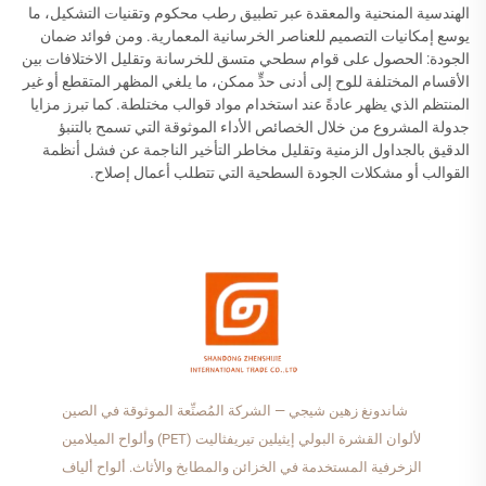
الهندسية المنحنية والمعقدة عبر تطبيق رطب محكوم وتقنيات التشكيل، ما
يوسع إمكانيات التصميم للعناصر الخرسانية المعمارية. ومن فوائد ضمان
الجودة: الحصول على قوام سطحي متسق للخرسانة وتقليل الاختلافات بين
الأقسام المختلفة للوح إلى أدنى حدٍّ ممكن، ما يلغي المظهر المتقطع أو غير
المنتظم الذي يظهر عادةً عند استخدام مواد قوالب مختلطة. كما تبرز مزايا
جدولة المشروع من خلال الخصائص الأداء الموثوقة التي تسمح بالتنبؤ
الدقيق بالجداول الزمنية وتقليل مخاطر التأخير الناجمة عن فشل أنظمة
القوالب أو مشكلات الجودة السطحية التي تتطلب أعمال إصلاح.
شاندونغ زهين شيجي — الشركة المُصنِّعة الموثوقة في الصين
لألوان القشرة البولي إيثيلين تيريفثاليت (PET) وألواح الميلامين
الزخرفية المستخدمة في الخزائن والمطابخ والأثاث. ألواح ألياف