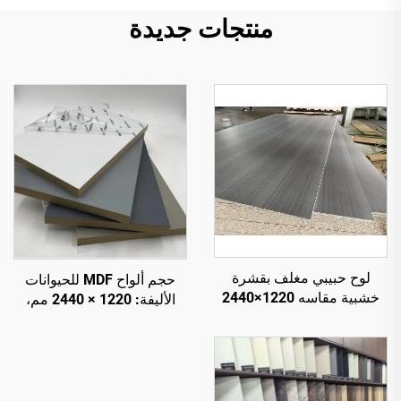
منتجات جديدة
لوح حبيبي مغلف بقشرة
حجم ألواح MDF للحيوانات
خشبية مقاسه 1220×2440
الأليفة: 1220 × 2440 مم،
مم، وسمكه 16 مم، ذو قلب
سماكة 9 مم و18 مم، فيلم
من الخشب الطبيعي ومغلف
PET بسماكة 0.2 مم عالي
بقشرة ميلامين لزخرفة
اللمعان أو غير لامع لأغراض
الخزائن
الخزائن