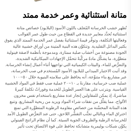
متانة استثنائية وعمر خدمة ممتد
تُظهر خشب الخرسانة المُغلف باللون الأسود (البلايود) خصائص متانة
استثنائية تُحدِّد معايير جديدة في القطاع من حيث طول عمر القوالب
وفعاليتها التكلفة، وتوفِّر قيمةً استثنائيةً بفضل عمر الخدمة الممتد الذي يفوق
بكثير البدائل التقليدية. وتتكوَّن هذه البنية المتينة من أوراق خشبية عالية
الجودة مصنوعة من أخشاب صلبة ممتازة، ومدموجة بأنظمة لاصقة فينولية
متطوِّرة، ما يشكِّل مادةً مركَّبةً تتحمَّل الإجهادات الميكانيكية الشديدة،
والتعرُّض للماء، والبيئات الكيميائية التي تواجهها أثناء أعمال إنشاء الخرسانة.
وقد أثبت الاختبار الميداني للبلايود الأسود المُستخدم في صب الخرسانة،
عبر مشاريع بناء متنوِّعة، أنه يحافظ على سلامته البنيوية خلال ٥٠–١٠٠
عملية صب خرسانية، مقارنةً بـ ١٠–٢٠ عملية صب فقط في المواد الخشبية
القياسية. ويترتب على هذا العمر الطويل للخدمة وفوراتٌ تكلفةً كبيرةً
مباشرةً، إذ يمكن للمقاولين إنجاز عدة مشاريع باستخدام نفس مخزون
الألواح، مما يقلِّل من نفقات شراء المواد ويزيد من ربحية المشاريع. وتنبع
هذه المتانة المحسَّنة من خصائص مقاومة الرطوبة المتطوِّرة التي تمنع
اختراق الماء وبالتالي تجنُّب التقشُّر اللاحق، حتى عند التعرُّض الطويل الأمد
للخرسانة الرطبة والظروف الجوية السيئة. كما أن نظام الراتنج الفينولي
يكوِّن شبكات بوليمرية متشابكة تحافظ على قوة الالتصاق تحت تأثير