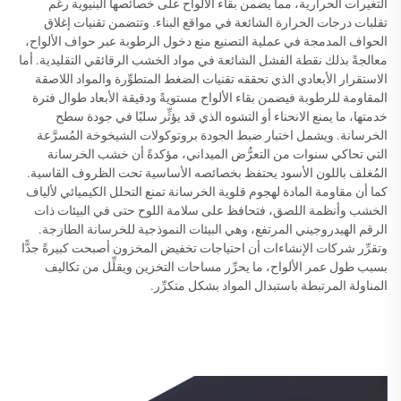
التغيرات الحرارية، مما يضمن بقاء الألواح على خصائصها البنيوية رغم
تقلبات درجات الحرارة الشائعة في مواقع البناء. وتتضمن تقنيات إغلاق
الحواف المدمجة في عملية التصنيع منع دخول الرطوبة عبر حواف الألواح،
معالجةً بذلك نقطة الفشل الشائعة في مواد الخشب الرقائقي التقليدية. أما
الاستقرار الأبعادي الذي تحققه تقنيات الضغط المتطوِّرة والمواد اللاصقة
المقاومة للرطوبة فيضمن بقاء الألواح مستويةً ودقيقة الأبعاد طوال فترة
خدمتها، ما يمنع الانحناء أو التشوه الذي قد يؤثِّر سلبًا في جودة سطح
الخرسانة. ويشمل اختبار ضبط الجودة بروتوكولات الشيخوخة المُسرَّعة
التي تحاكي سنوات من التعرُّض الميداني، مؤكدةً أن خشب الخرسانة
المُغلف باللون الأسود يحتفظ بخصائصه الأساسية تحت الظروف القاسية.
كما أن مقاومة المادة لهجوم قلوية الخرسانة تمنع التحلل الكيميائي لألياف
الخشب وأنظمة اللصق، فتحافظ على سلامة اللوح حتى في البيئات ذات
الرقم الهيدروجيني المرتفع، وهي البيئات النموذجية للخرسانة الطازجة.
وتقرِّر شركات الإنشاءات أن احتياجات تخفيض المخزون أصبحت كبيرةً جدًّا
بسبب طول عمر الألواح، ما يحرِّر مساحات التخزين ويقلِّل من تكاليف
المناولة المرتبطة باستبدال المواد بشكل متكرِّر.